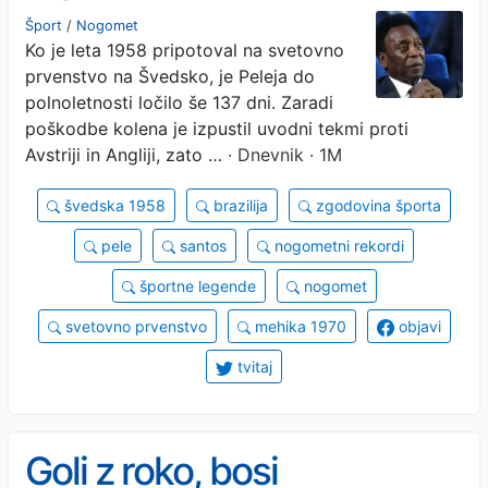
Šport
/
Nogomet
Ko je leta 1958 pripotoval na svetovno
prvenstvo na Švedsko, je Peleja do
polnoletnosti ločilo še 137 dni. Zaradi
poškodbe kolena je izpustil uvodni tekmi proti
Avstriji in Angliji, zato …
· Dnevnik · 1M
švedska 1958
brazilija
zgodovina športa
pele
santos
nogometni rekordi
športne legende
nogomet
svetovno prvenstvo
mehika 1970
objavi
tvitaj
Goli z roko, bosi