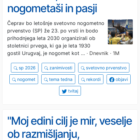
nogometaši in pasji
detektiv Pickles: bizarne
Čeprav bo letošnje svetovno nogometno
prvenstvo (SP) že 23. po vrsti in bodo
zgodbe svetovnih
prihodnjega leta 2030 organizirali ob
prvenstev
stoletnici prvega, ki ga je leta 1930
gostil Urugvaj, je nogomet kot …
· Dnevnik · 1M
sp 2026
zanimivosti
svetovno prvenstvo
nogomet
tema tedna
rekordi
objavi
tvitaj
"Moj edini cilj je mir, veselje
ob razmišljanju,