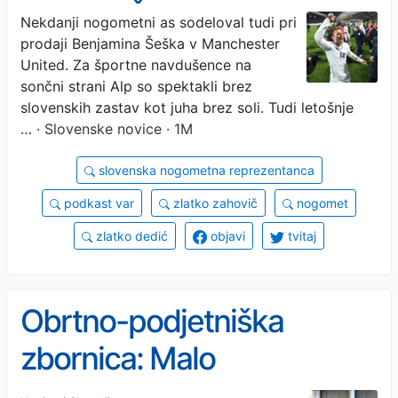
kariero: Če bi se takrat
Nekdanji nogometni as sodeloval tudi pri
prodaji Benjamina Šeška v Manchester
vrnil domov, bi prišel kot
United. Za športne navdušence na
poraženec
sončni strani Alp so spektakli brez
slovenskih zastav kot juha brez soli. Tudi letošnje
…
· Slovenske novice · 1M
slovenska nogometna reprezentanca
podkast var
zlatko zahovič
nogomet
zlatko dedić
objavi
tvitaj
Obrtno-podjetniška
zbornica: Malo
gospodarstvo potrebuje