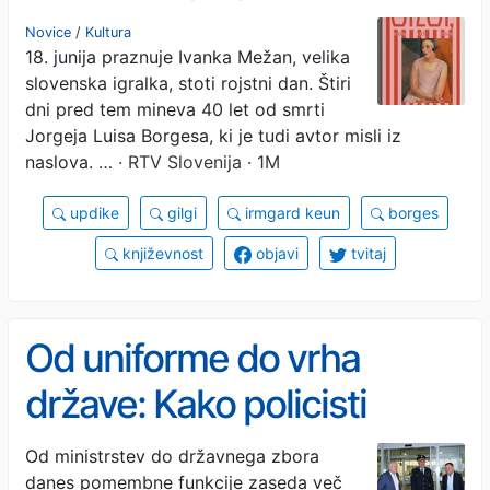
prijateljstvo, da ljubim in da
Novice
/
Kultura
18. junija praznuje Ivanka Mežan, velika
sem ljubljen"
slovenska igralka, stoti rojstni dan. Štiri
dni pred tem mineva 40 let od smrti
Jorgeja Luisa Borgesa, ki je tudi avtor misli iz
naslova. …
· RTV Slovenija · 1M
updike
gilgi
irmgard keun
borges
književnost
objavi
tvitaj
Od uniforme do vrha
države: Kako policisti
vstopajo v politiko
Od ministrstev do državnega zbora
danes pomembne funkcije zaseda več