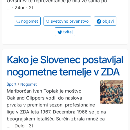
Uvrstitev te reprezentance je bila že sama po
…
· 24ur · 2t
nogomet
svetovno prvenstvo
objavi
tvitaj
Kako je Slovenec postavljal
nogometne temelje v ZDA
Šport
/
Nogomet
Mariborčan Ivan Toplak je moštvo
Oakland Clippers vodil do naslova
prvaka v premierni sezoni profesionalne
lige v ZDA leta 1967. Decembra 1966 se je na
beograjskem letališču Surčin zbrala množica
…
· Delo · 3t