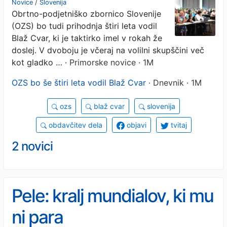
Novice
/
Slovenija
Obrtno-podjetniško zbornico Slovenije
veter v jadra
(OZS) bo tudi prihodnja štiri leta vodil
Blaž Cvar, ki je taktirko imel v rokah že
doslej. V dvoboju je včeraj na volilni skupščini več
kot gladko …
· Primorske novice · 1M
OZS bo še štiri leta vodil Blaž Cvar
· Dnevnik · 1M
ozs
blaž cvar
slovenija
obdavčitev dela
objavi
tvitaj
2 novici
Pele: kralj mundialov, ki mu
ni para