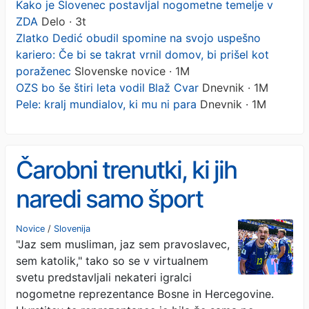
Kako je Slovenec postavljal nogometne temelje v
ZDA
Delo · 3t
Zlatko Dedić obudil spomine na svojo uspešno
kariero: Če bi se takrat vrnil domov, bi prišel kot
poraženec
Slovenske novice · 1M
OZS bo še štiri leta vodil Blaž Cvar
Dnevnik · 1M
Pele: kralj mundialov, ki mu ni para
Dnevnik · 1M
Čarobni trenutki, ki jih
naredi samo šport
Novice
/
Slovenija
"Jaz sem musliman, jaz sem pravoslavec,
sem katolik," tako so se v virtualnem
svetu predstavljali nekateri igralci
nogometne reprezentance Bosne in Hercegovine.