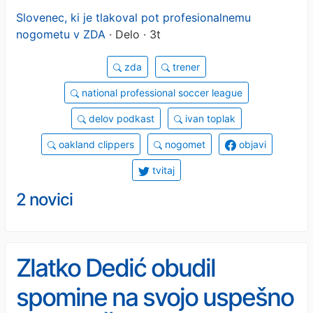
Slovenec, ki je tlakoval pot profesionalnemu
nogometu v ZDA
· Delo · 3t
zda
trener
national professional soccer league
delov podkast
ivan toplak
oakland clippers
nogomet
objavi
tvitaj
2 novici
Zlatko Dedić obudil
spomine na svojo uspešno