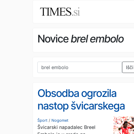
Novice
brel embolo
Išči
Obsodba ogrozila
nastop švicarskega
zvezdnika na SP
Šport
/
Nogomet
Švicarski napadalec Breel