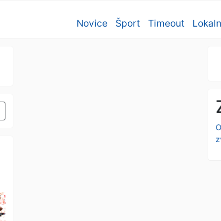
Novice
Šport
Timeout
Lokal
O
z