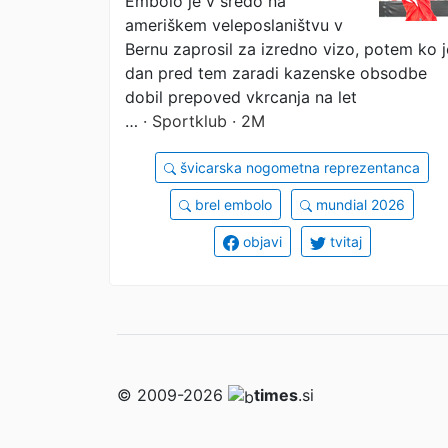
Embolo je v sredo na
ameriškem veleposlaništvu v
Bernu zaprosil za izredno vizo, potem ko j
dan pred tem zaradi kazenske obsodbe
dobil prepoved vkrcanja na let
…
· Sportklub · 2M
švicarska nogometna reprezentanca
brel embolo
mundial 2026
objavi
tvitaj
© 2009-2026
times
.si