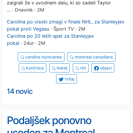
zaigrali že v uvodnem delu, ki so zadeli Taylor
…
· Dnevnik · 2M
Carolina po visoki zmagi v finale NHL, za Stanleyjev
pokal proti Vegasu
· Šport TV · 2M
Carolina po 20 letih spet za Stanleyjev
pokal
· 24ur · 2M
carolina hurricanes
montreal canadiens
končnica
hokej
nhl
objavi
tvitaj
14 novic
Podaljšek ponovno
usoden za Montreal