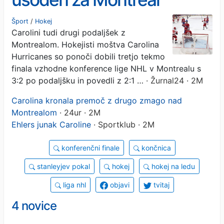
Šport
/
Hokej
Carolini tudi drugi podaljšek z
Montrealom. Hokejisti moštva Carolina
Hurricanes so ponoči dobili tretjo tekmo
finala vzhodne konference lige NHL v Montrealu s
3:2 po podaljšku in povedli z 2:1 …
· Žurnal24 · 2M
Carolina kronala premoč z drugo zmago nad
Montrealom
· 24ur · 2M
Ehlers junak Caroline
· Sportklub · 2M
konferenčni finale
končnica
stanleyjev pokal
hokej
hokej na ledu
liga nhl
objavi
tvitaj
4 novice