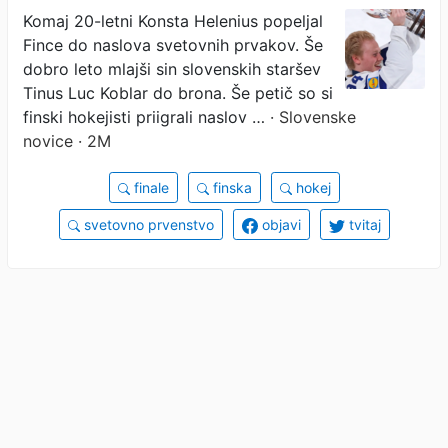
uspeha tudi sin slovenskih
Komaj 20-letni Konsta Helenius popeljal
Fince do naslova svetovnih prvakov. Še
staršev
dobro leto mlajši sin slovenskih staršev
Tinus Luc Koblar do brona. Še petič so si
finski hokejisti priigrali naslov …
· Slovenske
novice · 2M
finale
finska
hokej
svetovno prvenstvo
objavi
tvitaj