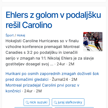
Ehlers z golom v podaljšku
rešil Carolino
Šport
/
Hokej
Hokejisti Caroline Hurricanes so v finalu
vzhodne konference premagali Montreal
Canadies s 3:2 po podaljšku in izenačili
serijo v zmagah na 1:1. Nikolaj Ehlers je za slavje
gostiteljev dosegel svoj …
· 24ur · 2M
Hurikani po osmih zaporednih zmagah doživeli šok
pred domačimi gledalci
· Žurnal24 · 2M
Montreal prizadejal Carolini prvi poraz v
končnici
· 24ur · 2M
nick suzuki
juraj slafkovsky