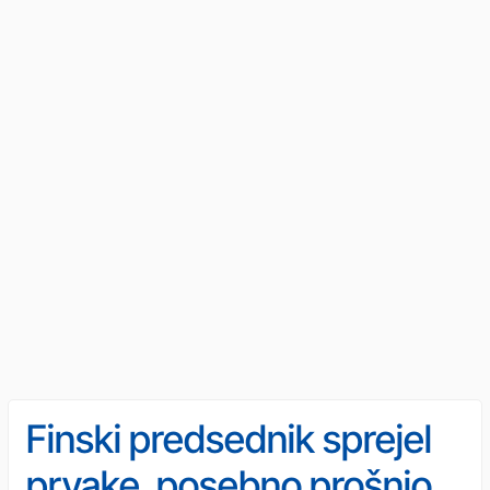
Finski predsednik sprejel
prvake, posebno prošnjo