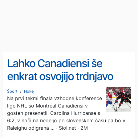
Lahko Canadiensi še
enkrat osvojijo trdnjavo
Caroline?
Šport
/
Hokej
Na prvi tekmi finala vzhodne konference
lige NHL so Montreal Canadiensi v
gosteh presenetili Carolina Hurricanse s
6:2, v noči na nedeljo po slovenskem času pa bo v
Raleighu odigrana …
· Siol.net · 2M