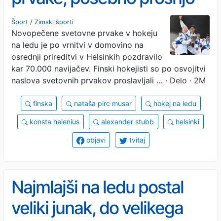
je imel za Pirc Musarjevo
Šport
/
Zimski športi
Novopečene svetovne prvake v hokeju
na ledu je po vrnitvi v domovino na
osrednji prireditvi v Helsinkih pozdravilo
kar 70.000 navijačev. Finski hokejisti so po osvojitvi
naslova svetovnih prvakov proslavljali …
· Delo · 2M
finska
nataša pirc musar
hokej na ledu
konsta helenius
alexander stubb
helsinki
objavi
tvitaj
Najmlajši na ledu postal
veliki junak, do velikega