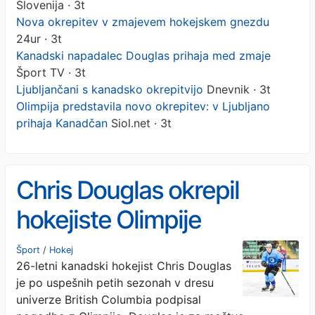
Slovenija · 3t
Nova okrepitev v zmajevem hokejskem gnezdu
24ur · 3t
Kanadski napadalec Douglas prihaja med zmaje
Šport TV · 3t
Ljubljančani s kanadsko okrepitvijo
Dnevnik · 3t
Olimpija predstavila novo okrepitev: v Ljubljano
prihaja Kanadčan
Siol.net · 3t
Chris Douglas okrepil
hokejiste Olimpije
Šport
/
Hokej
26-letni kanadski hokejist Chris Douglas
je po uspešnih petih sezonah v dresu
univerze British Columbia podpisal