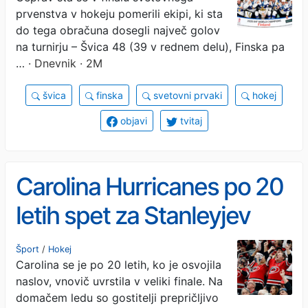
prvenstva v hokeju pomerili ekipi, ki sta
do tega obračuna dosegli največ golov
na turnirju – Švica 48 (39 v rednem delu), Finska pa
…
· Dnevnik · 2M
švica
finska
svetovni prvaki
hokej
objavi
tvitaj
Carolina Hurricanes po 20
letih spet za Stanleyjev
pokal
Šport
/
Hokej
Carolina se je po 20 letih, ko je osvojila
naslov, vnovič uvrstila v veliki finale. Na
domačem ledu so gostitelji prepričljivo