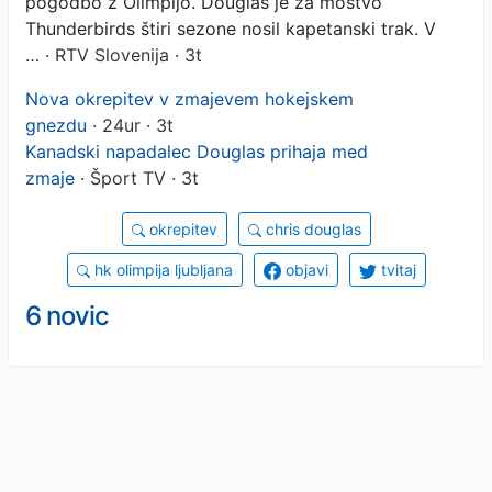
pogodbo z Olimpijo. Douglas je za moštvo
Thunderbirds štiri sezone nosil kapetanski trak. V
…
· RTV Slovenija · 3t
Nova okrepitev v zmajevem hokejskem
gnezdu
· 24ur · 3t
Kanadski napadalec Douglas prihaja med
zmaje
· Šport TV · 3t
okrepitev
chris douglas
hk olimpija ljubljana
objavi
tvitaj
6 novic