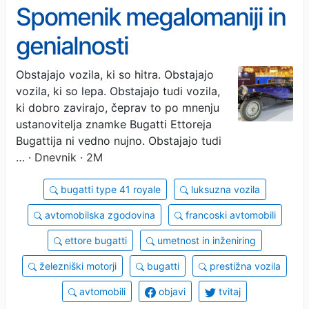
Spomenik megalomaniji in
genialnosti
Obstajajo vozila, ki so hitra. Obstajajo
vozila, ki so lepa. Obstajajo tudi vozila,
ki dobro zavirajo, čeprav to po mnenju
ustanovitelja znamke Bugatti Ettoreja
Bugattija ni vedno nujno. Obstajajo tudi
…
· Dnevnik · 2M
bugatti type 41 royale
luksuzna vozila
avtomobilska zgodovina
francoski avtomobili
ettore bugatti
umetnost in inženiring
železniški motorji
bugatti
prestižna vozila
avtomobili
objavi
tvitaj