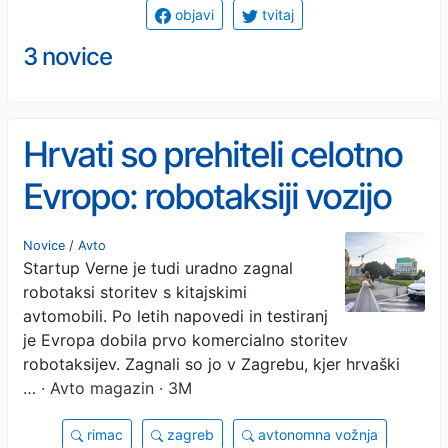
objavi
tvitaj
3 novice
Hrvati so prehiteli celotno
Evropo: robotaksiji vozijo
po Zagrebu, cena vožnje
Novice
/
Avto
Startup Verne je tudi uradno zagnal
pa vas bo šokirala
robotaksi storitev s kitajskimi
avtomobili. Po letih napovedi in testiranj
je Evropa dobila prvo komercialno storitev
robotaksijev. Zagnali so jo v Zagrebu, kjer hrvaški
…
· Avto magazin · 3M
rimac
zagreb
avtonomna vožnja