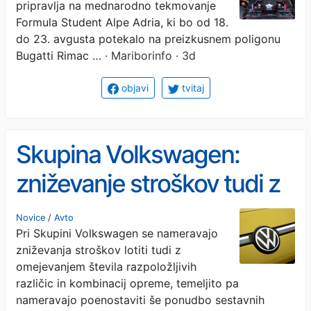
pripravlja na mednarodno tekmovanje
tekmovanju
Formula Student Alpe Adria, ki bo od 18.
do 23. avgusta potekalo na preizkusnem poligonu
Bugatti Rimac …
· Mariborinfo · 3d
objavi
tvitaj
Skupina Volkswagen:
zniževanje stroškov tudi z
racionalizacijo komponent
Novice
/
Avto
Pri Skupini Volkswagen se nameravajo
zniževanja stroškov lotiti tudi z
omejevanjem števila razpoložljivih
različic in kombinacij opreme, temeljito pa
nameravajo poenostaviti še ponudbo sestavnih