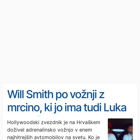
Will Smith po vožnji z
mrcino, ki jo ima tudi Luka
Dončić, ostal brez besed
Hollywoodski zvezdnik je na Hrvaškem
doživel adrenalinsko vožnjo v enem
(VIDEO)
najhitrejših avtomobilov na svetu. Ko je