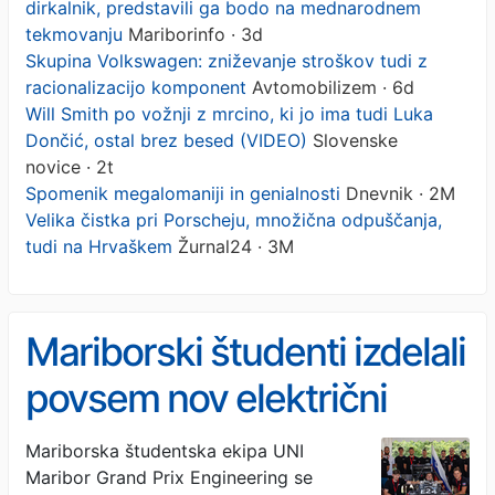
dirkalnik, predstavili ga bodo na mednarodnem
tekmovanju
Mariborinfo · 3d
Skupina Volkswagen: zniževanje stroškov tudi z
racionalizacijo komponent
Avtomobilizem · 6d
Will Smith po vožnji z mrcino, ki jo ima tudi Luka
Dončić, ostal brez besed (VIDEO)
Slovenske
novice · 2t
Spomenik megalomaniji in genialnosti
Dnevnik · 2M
Velika čistka pri Porscheju, množična odpuščanja,
tudi na Hrvaškem
Žurnal24 · 3M
Mariborski študenti izdelali
povsem nov električni
dirkalnik, predstavili ga
Mariborska študentska ekipa UNI
Maribor Grand Prix Engineering se
bodo na mednarodnem