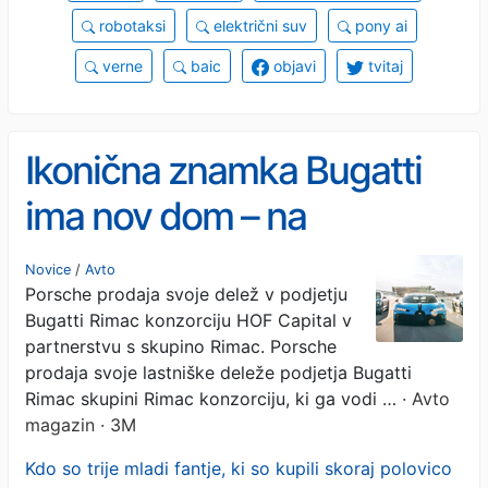
robotaksi
električni suv
pony ai
verne
baic
objavi
tvitaj
Ikonična znamka Bugatti
ima nov dom – na
Hrvaškem
Novice
/
Avto
Porsche prodaja svoje delež v podjetju
Bugatti Rimac konzorciju HOF Capital v
partnerstvu s skupino Rimac. Porsche
prodaja svoje lastniške deleže podjetja Bugatti
Rimac skupini Rimac konzorciju, ki ga vodi …
· Avto
magazin · 3M
Kdo so trije mladi fantje, ki so kupili skoraj polovico