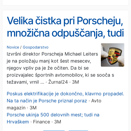
Velika čistka pri Porscheju,
množična odpuščanja, tudi
na Hrvaškem
Novice
/
Gospodarstvo
Izvršni direktor Porscheja Michael Leiters
je na položaju manj kot šest mesecev,
njegov vpliv pa je že očiten. Da bi se
proizvajalec športnih avtomobilov, ki se sooča s
težavami, vrnil …
· Žurnal24 · 3M
Poskus elektrifikacije je dokončno, klavrno propadel.
Na ta način je Porsche priznal poraz
· Avto
magazin · 3M
Porsche ukinja 500 delovnih mest; tudi na
Hrvaškem
· Finance · 3M