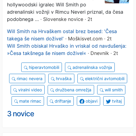
hollywoodski igralec Will Smith po
adrenalinski vožnji v Rimcu Neveri priznal, da česa
podobnega …
· Slovenske novice · 2t
Will Smith na Hrvaškem ostal brez besed: 'Česa
takega še nisem doživel'
· Moškisvet.com · 2t
Will Smith obiskal Hrvaško in vriskal od navdušenja:
»Česa takšnega še nisem doživel«
· Dnevnik · 2t
hiperavtomobili
adrenalinska vožnja
rimac nevera
hrvaška
električni avtomobili
viralni video
družbena omrežja
will smith
mate rimac
driftanje
objavi
tvitaj
3 novice