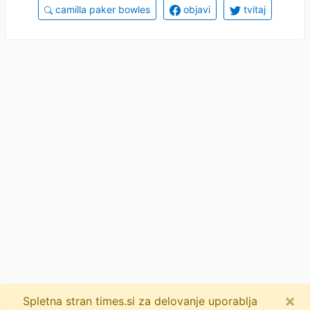
camilla paker bowles
objavi
tvitaj
×
Spletna stran times.si za delovanje uporablja