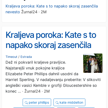
Kraljeva poroka: Kate s to napako skoraj zasenčila
nevesto
Žurnal24 · 2M
Kraljeva poroka: Kate s to
napako skoraj zasenčila
nevesto
Timeout
/
Estrada
Dež ni pokvaril kraljeve pravljice.
Najstarejši vnuk pokojne kraljice
Elizabete Peter Phillips dahnil usodni da
Harriet Sperling. V nadaljevanju preberite: V slikoviti
angleški vasici Kemble v grofiji Gloucestershire so
konec …
· Žurnal24 · 2M
peter phillips
kate middelton