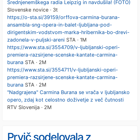
Srednjenemškega radia Leipzig in navdušila! (FOTO)
Slovenske novice · 3t
https://o-sta.si/39159/orffova-carmina-burana-
ansambla-sng-opera-in-balet-ljubljana-pod-
dirigentskim-vodstvom-marka-hribernika-bo-drevi-
zadonela-v-puljski-areni
STA · 1M
https://www.sta.si/3554709/v-ljubljanski-operi-
premiera-razsirjene-scenske-kantate-carmina-
burana
STA · 2M
https://www.sta.si/3554711/v-ljubljanski-operi-
premiera-razsirjene-scenske-kantate-carmina-
burana
STA · 2M
"Nadgrajena" Carmina Burana se vrača v ljubljansko
opero, zdaj kot celostno doživetje z več čutnosti
RTV Slovenija · 2M
Prvič sodelovala z