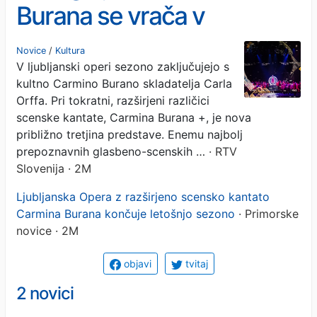
Burana se vrača v
ljubljansko opero, zdaj kot
Novice
/
Kultura
V ljubljanski operi sezono zaključujejo s
celostno doživetje z več
kultno Carmino Burano skladatelja Carla
čutnosti
Orffa. Pri tokratni, razširjeni različici
scenske kantate, Carmina Burana +, je nova
približno tretjina predstave. Enemu najbolj
prepoznavnih glasbeno-scenskih …
· RTV
Slovenija · 2M
Ljubljanska Opera z razširjeno scensko kantato
Carmina Burana končuje letošnjo sezono
· Primorske
novice · 2M
objavi
tvitaj
2 novici