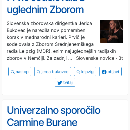
uglednim Zborom
Srednjenemškega radia
Slovenska zborovska dirigentka Jerica
Bukovec je naredila nov pomemben
Leipzig in navdušila!
korak v mednarodni karieri. Prvič je
(FOTO)
sodelovala z Zborom Srednjenemškega
radia Leipzig (MDR), enim najuglednejših radijskih
zborov v Nemčiji. Za zadnji …
· Slovenske novice · 3t
nastop
jerca bukovec
leipzig
objavi
tvitaj
Univerzalno sporočilo
Carmine Burane