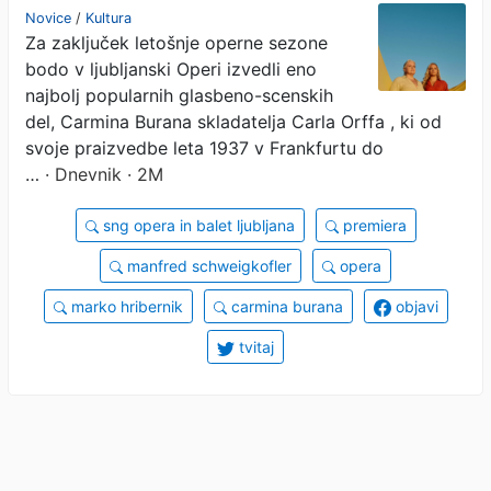
Novice
/
Kultura
Za zaključek letošnje operne sezone
bodo v ljubljanski Operi izvedli eno
najbolj popularnih glasbeno-scenskih
del, Carmina Burana skladatelja Carla Orffa , ki od
svoje praizvedbe leta 1937 v Frankfurtu do
…
· Dnevnik · 2M
sng opera in balet ljubljana
premiera
manfred schweigkofler
opera
marko hribernik
carmina burana
objavi
tvitaj