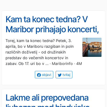
Kam ta konec tedna? V
Maribor prihajajo koncerti,
predstave in velikonočno
Torej, kam ta konec tedna? Petek, 3.
aprila, bo v Mariboru razgiban in poln
obarvani večeri
različnih doživetij - od družinskih
predstav do večernih koncertov in
zabav. Ob 17. uri bo v …
· Mariborinfo · 4M
objavi
tvitaj
Lakme ali prepovedana