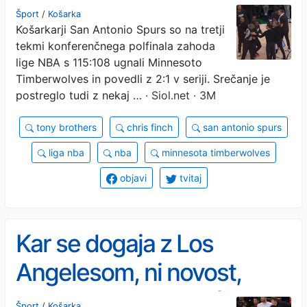
trenerjem #video
Šport
/
Košarka
Košarkarji San Antonio Spurs so na tretji
tekmi konferenčnega polfinala zahoda
lige NBA s 115:108 ugnali Minnesoto
Timberwolves in povedli z 2:1 v seriji. Srečanje je
postreglo tudi z nekaj …
· Siol.net · 3M
tony brothers
chris finch
san antonio spurs
liga nba
nba
minnesota timberwolves
objavi
tvitaj
Kar se dogaja z Los
Angelesom, ni novost,
besen je tudi Dončić
Šport
/
Košarka