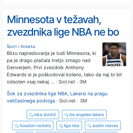
Minnesota v težavah,
zvezdnika lige NBA ne bo
vsaj nekaj tednov
Šport
/
Košarka
Blizu napredovanja je tudi Minnesota, ki
pa je drago plačala tretjo zmago nad
Denverjem. Prvi zvezdnik Anthony
Edwards si je poškodoval koleno, tako da naj bi bil
odsoten vsaj nekaj …
· Siol.net · 3M
Šok za zvezdnika lige NBA, Lakersi na pragu
veličastnega podviga
· Siol.net · 3M
luka dončić
los angeles lakers
houston rockets
liga nba
austin reaves