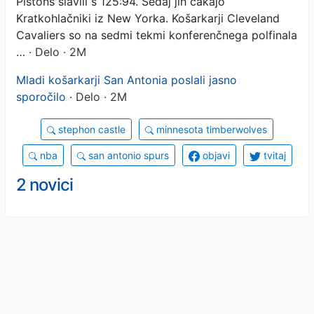
Pistons slavili s 125:94. Sedaj jih čakajo
Kratkohlačniki iz New Yorka. Košarkarji Cleveland
Cavaliers so na sedmi tekmi konferenčnega polfinala
…
· Delo · 2M
Mladi košarkarji San Antonia poslali jasno
sporočilo
· Delo · 2M
stephon castle
minnesota timberwolves
nba
san antonio spurs
objavi
tvitaj
2 novici