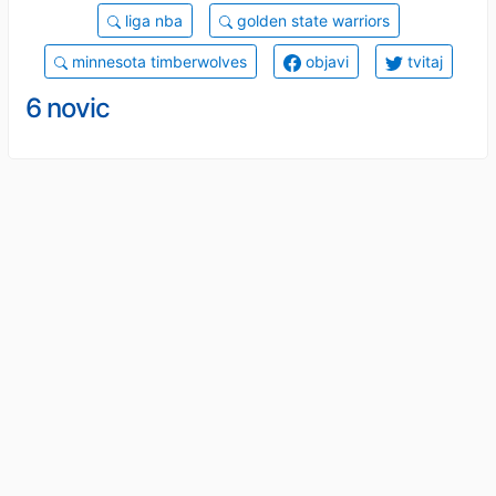
liga nba
golden state warriors
minnesota timberwolves
objavi
tvitaj
6 novic