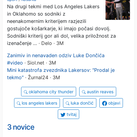
Na drugi tekmi med Los Angeles Lakers
in Oklahomo so sodniki z
neenakomernim kriterijem razjezili
gostujoče košarkarje, ki imajo počasi dovolj.
Sodniški kriterij gor ali dol, velika priložnost za
izenačenje …
· Delo · 3M
Zanimiv in nenavaden odziv Luke Dončića
#video
· Siol.net · 3M
Mini katastrofa zvezdnika Lakersov: "Prodal je
tekmo"
· Žurnal24 · 3M
oklahoma city thunder
austin reaves
los angeles lakers
luka dončić
objavi
tvitaj
3 novice