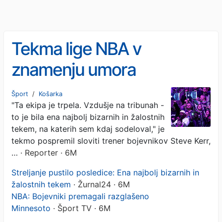
Tekma lige NBA v
znamenju umora
protestnika
Šport
/
Košarka
"Ta ekipa je trpela. Vzdušje na tribunah -
to je bila ena najbolj bizarnih in žalostnih
tekem, na katerih sem kdaj sodeloval," je
tekmo pospremil sloviti trener bojevnikov Steve Kerr,
…
· Reporter · 6M
Streljanje pustilo posledice: Ena najbolj bizarnih in
žalostnih tekem
· Žurnal24 · 6M
NBA: Bojevniki premagali razglašeno
Minnesoto
· Šport TV · 6M