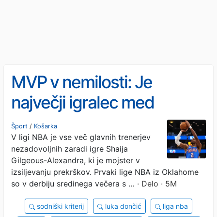
MVP v nemilosti: Je
največji igralec med
košarkarji
Šport
/
Košarka
V ligi NBA je vse več glavnih trenerjev
nezadovoljnih zaradi igre Shaija
Gilgeous-Alexandra, ki je mojster v
izsiljevanju prekrškov. Prvaki lige NBA iz Oklahome
so v derbiju sredinega večera s …
· Delo · 5M
sodniški kriterij
luka dončić
liga nba