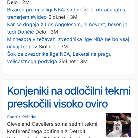
Delo · 2M
Bizaren prizor v ligi NBA: sodnik želel obračunati s
trenerjem #video
Siol.net · 3M
Kar se dogaja z Los Angelesom, ni novost, besen je
tudi Dončić
Delo · 3M
Minnesota v težavah, zvezdnika lige NBA ne bo vsaj
nekaj tednov
Siol.net · 3M
Šok za zvezdnika lige NBA, Lakersi na pragu
veličastnega podviga
Siol.net · 3M
Konjeniki na odločilni tekmi
preskočili visoko oviro
Šport
/
Košarka
Cleveland Cavaliers so na sedmi tekmi
konferenčnega polfinala z Detroit