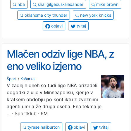
nba
shai gilgeous-alexander
mike brown
oklahoma city thunder
new york knicks
objavi
tvitaj
Mlačen odziv lige NBA, z
eno veliko izjemo
Šport
/
Košarka
V zadnjih dneh so tudi ligo NBA prizadeli
dogodki z ulic v Minneapolisu, kjer je v
kratkem obdobju po konfliktu z zveznimi
agenti umrla že druga oseba. Ena tekma je
…
· Sportklub · 6M
tyrese haliburton
objavi
tvitaj