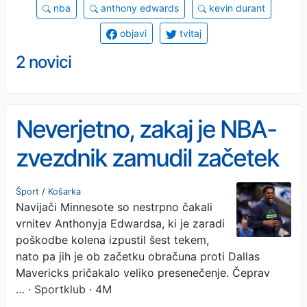
nba
anthony edwards
kevin durant
objavi
tvitaj
2 novici
Neverjetno, zakaj je NBA-
zvezdnik zamudil začetek
tekme (VIDEO)
Šport
/
Košarka
Navijači Minnesote so nestrpno čakali
vrnitev Anthonyja Edwardsa, ki je zaradi
poškodbe kolena izpustil šest tekem,
nato pa jih je ob začetku obračuna proti Dallas
Mavericks pričakalo veliko presenečenje. Čeprav
…
· Sportklub · 4M