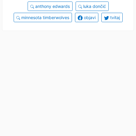
anthony edwards
luka dončić
minnesota timberwolves
objavi
tvitaj