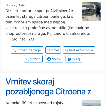
zelo priljubljen. #foto
Novice
/
Avto
Dizelski motor je spet poživil sicer že
osem let starega citroen berlinga, ki s
tem motorjem spada med najbolj
vsestransko praktične avtomobile (kompaktne
enoprostorce) na trgu. Kaj zmore dizelski motor,
…
· Siol.net · 2M
citroen berlingo
dizel
test avtomobila
citroën
objavi
tvitaj
Vrnitev skoraj
pozabljenega Citroena z
dizelskim motorjem
Natanko 30 let mineva od rojstva