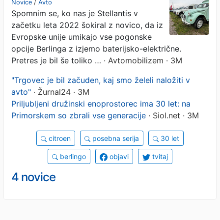
Novice
/
Avto
Spomnim se, ko nas je Stellantis v
začetku leta 2022 šokiral z novico, da iz
Evropske unije umikajo vse pogonske
opcije Berlinga z izjemo baterijsko-električne.
Pretres je bil še toliko …
· Avtomobilizem · 3M
"Trgovec je bil začuden, kaj smo želeli naložiti v
avto"
· Žurnal24 · 3M
Priljubljeni družinski enoprostorec ima 30 let: na
Primorskem so zbrali vse generacije
· Siol.net · 3M
citroen
posebna serija
30 let
berlingo
objavi
tvitaj
4 novice