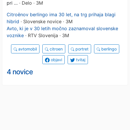
pri …
· Delo · 3M
Citroënov berlingo ima 30 let, na trg prihaja blagi
hibrid
· Slovenske novice · 3M
Avto, ki je v 30 letih močno zaznamoval slovenske
voznike
· RTV Slovenija · 3M
avtomobil
citroen
portret
berlingo
objavi
tvitaj
4 novice