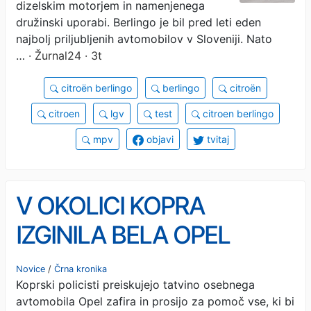
dizelskim motorjem in namenjenega
družinski uporabi. Berlingo je bil pred leti eden
najbolj priljubljenih avtomobilov v Sloveniji. Nato
…
· Žurnal24 · 3t
citroën berlingo
berlingo
citroën
citroen
lgv
test
citroen berlingo
mpv
objavi
tvitaj
V OKOLICI KOPRA
IZGINILA BELA OPEL
ZAFIRA: Policija občane
Novice
/
Črna kronika
Koprski policisti preiskujejo tatvino osebnega
prosi za pomoč
avtomobila Opel zafira in prosijo za pomoč vse, ki bi