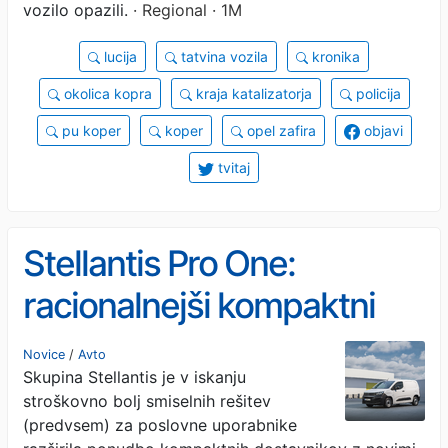
vozilo opazili.
· Regional · 1M
lucija
tatvina vozila
kronika
okolica kopra
kraja katalizatorja
policija
pu koper
koper
opel zafira
objavi
tvitaj
Stellantis Pro One:
racionalnejši kompaktni
dostavniki
Novice
/
Avto
Skupina Stellantis je v iskanju
stroškovno bolj smiselnih rešitev
(predvsem) za poslovne uporabnike