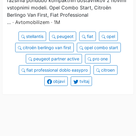
razširila ponudbo kompaktnih dostavnikov z novimi
vstopnimi modeli. Opel Combo Start, Citroën
Berlingo Van First, Fiat Professional
…
· Avtomobilizem · 1M
stellantis
peugeot
fiat
opel
citroën berlingo van first
opel combo start
peugeot partner active
pro one
fiat professional doblo easypro
citroen
objavi
tvitaj