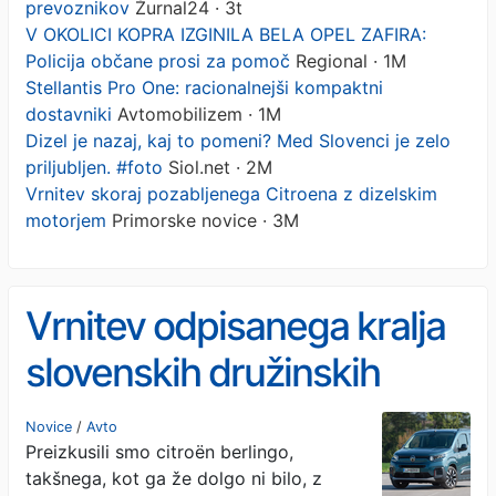
prevoznikov
Žurnal24 · 3t
V OKOLICI KOPRA IZGINILA BELA OPEL ZAFIRA:
Policija občane prosi za pomoč
Regional · 1M
Stellantis Pro One: racionalnejši kompaktni
dostavniki
Avtomobilizem · 1M
Dizel je nazaj, kaj to pomeni? Med Slovenci je zelo
priljubljen. #foto
Siol.net · 2M
Vrnitev skoraj pozabljenega Citroena z dizelskim
motorjem
Primorske novice · 3M
Vrnitev odpisanega kralja
slovenskih družinskih
prevoznikov
Novice
/
Avto
Preizkusili smo citroën berlingo,
takšnega, kot ga že dolgo ni bilo, z