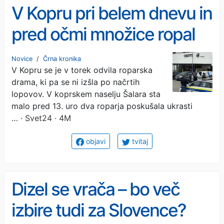
V Kopru pri belem dnevu in
pred očmi množice ropal
varnostno službo
Novice
/
Črna kronika
V Kopru se je v torek odvila roparska
drama, ki pa se ni izšla po načrtih
lopovov. V koprskem naselju Šalara sta
malo pred 13. uro dva roparja poskušala ukrasti
…
· Svet24 · 4M
objavi
tvitaj
Dizel se vrača – bo več
izbire tudi za Slovence?