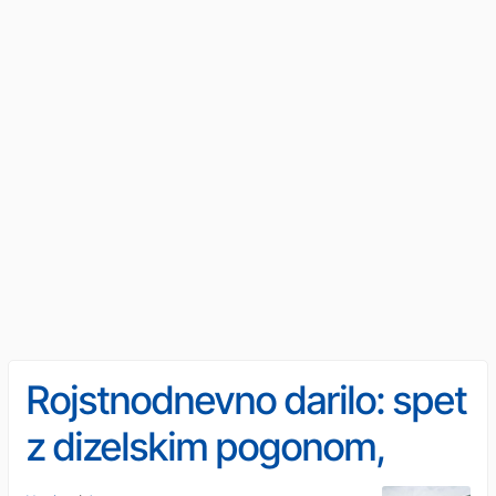
Rojstnodnevno darilo: spet
z dizelskim pogonom,
kmalu še s hibridnim