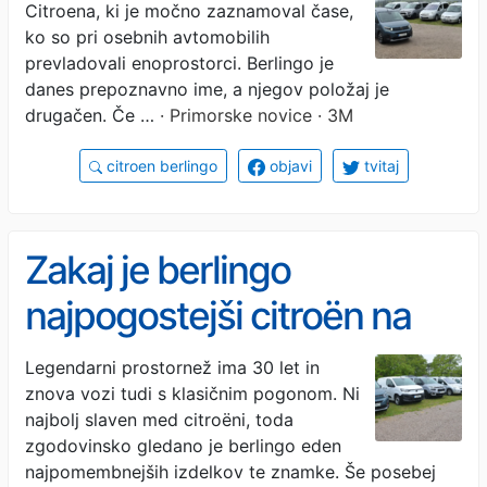
Citroena, ki je močno zaznamoval čase,
ko so pri osebnih avtomobilih
prevladovali enoprostorci. Berlingo je
danes prepoznavno ime, a njegov položaj je
drugačen. Če …
· Primorske novice · 3M
citroen berlingo
objavi
tvitaj
Zakaj je berlingo
najpogostejši citroën na
naših cestah
Legendarni prostornež ima 30 let in
znova vozi tudi s klasičnim pogonom. Ni
najbolj slaven med citroëni, toda
zgodovinsko gledano je berlingo eden
najpomembnejših izdelkov te znamke. Še posebej