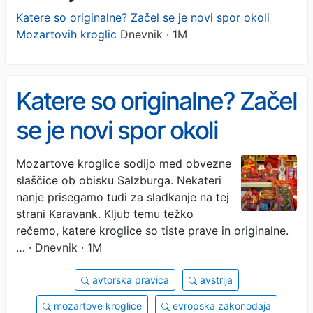
Katere so originalne? Začel se je novi spor okoli
Mozartovih kroglic
Dnevnik · 1M
Katere so originalne? Začel
se je novi spor okoli
Mozartovih kroglic
Mozartove kroglice sodijo med obvezne
slaščice ob obisku Salzburga. Nekateri
nanje prisegamo tudi za sladkanje na tej
strani Karavank. Kljub temu težko
rečemo, katere kroglice so tiste prave in originalne.
…
· Dnevnik · 1M
avtorska pravica
avstrija
mozartove kroglice
evropska zakonodaja