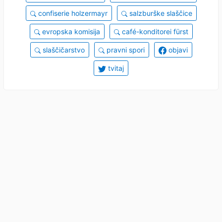
confiserie holzermayr
salzburške slaščice
evropska komisija
café-konditorei fürst
slaščičarstvo
pravni spori
objavi
tvitaj