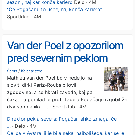
sezoni, naj kar konča kariero
Delo · 4M
“Če Pogačarju to uspe, naj konča kariero”
Sportklub · 4M
Van der Poel z opozorilom
pred severnim peklom
Šport
/
Kolesarstvo
Mathieu van der Poel bo v nedeljo na
sloviti dirki Pariz-Roubaix lovil
zgodovino, a se hkrati zaveda, kaj ga
čaka. To pomlad je proti Tadeju Pogačarju izgubil že
dva spomenika, …
· Sportklub · 4M
Direktor pekla severa: Pogačar lahko zmaga, če
...
· Delo · 4M
Celica v Avstraliji je bila nekaj najboljšega, kar se je