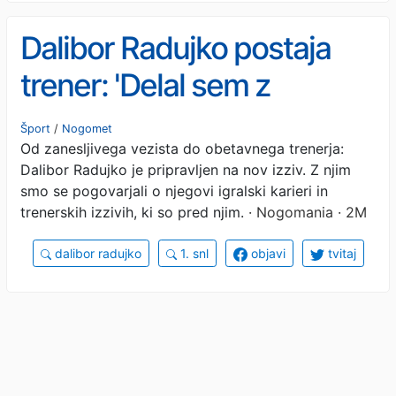
Dalibor Radujko postaja
trener: 'Delal sem z
Vincenzom Italianom, moj
Šport
/
Nogomet
Od zanesljivega vezista do obetavnega trenerja:
naslednji cilj je postati
Dalibor Radujko je pripravljen na nov izziv. Z njim
trener v članskem
smo se pogovarjali o njegovi igralski karieri in
trenerskih izzivih, ki so pred njim.
· Nogomania · 2M
nogometu'
dalibor radujko
1. snl
objavi
tvitaj