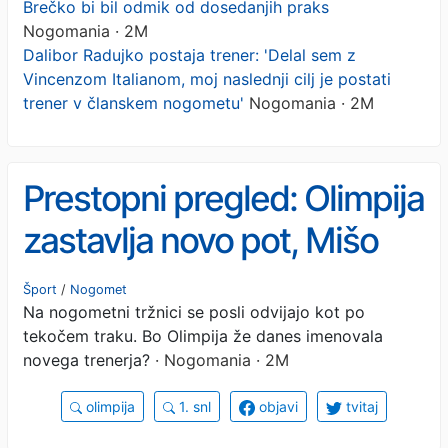
Brečko bi bil odmik od dosedanjih praks
Nogomania · 2M
Dalibor Radujko postaja trener: 'Delal sem z
Vincenzom Italianom, moj naslednji cilj je postati
trener v članskem nogometu'
Nogomania · 2M
Prestopni pregled: Olimpija
zastavlja novo pot, Mišo
Brečko bi bil odmik od
Šport
/
Nogomet
Na nogometni tržnici se posli odvijajo kot po
dosedanjih praks
tekočem traku. Bo Olimpija že danes imenovala
novega trenerja?
· Nogomania · 2M
olimpija
1. snl
objavi
tvitaj