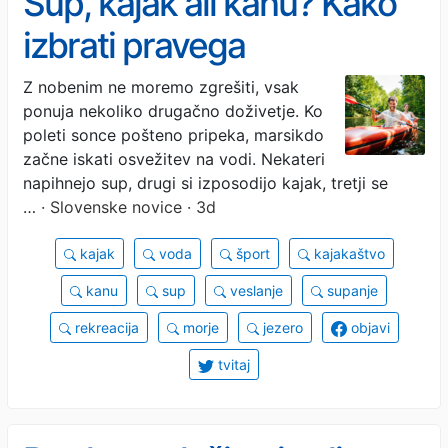
Sup, kajak ali kanu? Kako
izbrati pravega
Z nobenim ne moremo zgrešiti, vsak
ponuja nekoliko drugačno doživetje. Ko
poleti sonce pošteno pripeka, marsikdo
začne iskati osvežitev na vodi. Nekateri
napihnejo sup, drugi si izposodijo kajak, tretji se
…
· Slovenske novice · 3d
kajak
voda
šport
kajakaštvo
kanu
sup
veslanje
supanje
rekreacija
morje
jezero
objavi
tvitaj