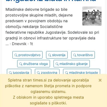
do prog, cest in mest
Mladinske delovne brigade so bile
prostovoljne skupine mladih, dejavne
predvsem v povojnem obdobju na
območju nekdanje Socialistične
federativne republike Jugoslavije. Sodelovale so pri
gradnji in obnovi infrastrukture ter opravljale dela
…
· Dnevnik · 1t
prostovoljstvo
slovenija
tovarištvo
družbena vloga
mladinsko gibanje
jugoslavija
zgodovina
mladinske brigade
×
Spletna stran times.si za delovanje uporablja
infrastruktura
povojna obnova
objavi
piškotke z namenom štetja prometa in podpore
tvitaj
oglasnemu sistemu.
Z obiskom in uporabo spletnega mesta
soglašate s piškotki.