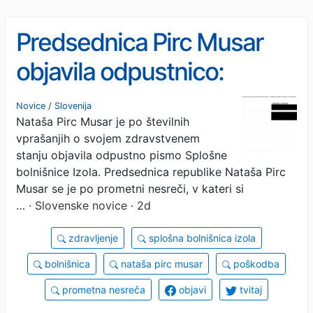
Predsednica Pirc Musar
objavila odpustnico:
javnosti pokazala
Novice
/
Slovenija
Nataša Pirc Musar je po številnih
preglede, laboratorijske
vprašanjih o svojem zdravstvenem
izvide in diagnozi (FOTO)
stanju objavila odpustno pismo Splošne
bolnišnice Izola. Predsednica republike Nataša Pirc
Musar se je po prometni nesreči, v kateri si
…
· Slovenske novice · 2d
zdravljenje
splošna bolnišnica izola
bolnišnica
nataša pirc musar
poškodba
prometna nesreča
objavi
tvitaj