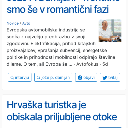
smo še v romantični fazi
električne mobilnosti«
Novice
/
Avto
Evropska avtomobilska industrija se
sooča z največjo preobrazbo v svoji
zgodovini. Elektrifikacija, prihod kitajskih
proizvajalcev, vprašanja subvencij, energetske
politike in prihodnosti mobilnosti odpirajo številne
dileme. O tem, ali Evropa še …
· Avtofokus · 5d
intervju
jože p. damijan
objavi
tvitaj
Hrvaška turistka je
obiskala priljubljene otoke