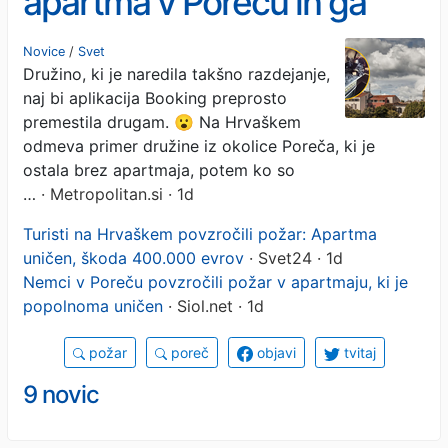
apartma v Poreču in ga
povsem uničili: lastnik v
Novice
/
Svet
Družino, ki je naredila takšno razdejanje,
šoku, posnetki so grozljivi
naj bi aplikacija Booking preprosto
premestila drugam. 😮 Na Hrvaškem
odmeva primer družine iz okolice Poreča, ki je
ostala brez apartmaja, potem ko so
…
· Metropolitan.si · 1d
Turisti na Hrvaškem povzročili požar: Apartma
uničen, škoda 400.000 evrov
· Svet24 · 1d
Nemci v Poreču povzročili požar v apartmaju, ki je
popolnoma uničen
· Siol.net · 1d
požar
poreč
objavi
tvitaj
9 novic