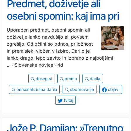
Predmet, doživetje ali
osebni spomin: kaj ima pri
obdarovanju največjo
Uporaben predmet, osebni spomin ali
doživetje lahko navdušijo ali povsem
vrednost?
zgrešijo. Odločilni so odnos, priložnost
in premislek, vložen v izbiro. Darilo je
lahko drago, lepo zavito in izbrano z najboljšimi
…
· Slovenske novice · 4d
doseg.si
promo
darila
personalizirana darila
obdarovanje
objavi
tvitaj
Jože P. Damijan: »Trenutno