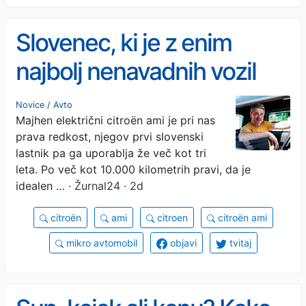
Slovenec, ki je z enim
najbolj nenavadnih vozil
prevozil prvih 10.000
Novice
/
Avto
Majhen električni citroën ami je pri nas
kilometrov
prava redkost, njegov prvi slovenski
lastnik pa ga uporablja že več kot tri
leta. Po več kot 10.000 kilometrih pravi, da je
idealen …
· Žurnal24 · 2d
citroën
ami
citroen
citroën ami
mikro avtomobil
objavi
tvitaj