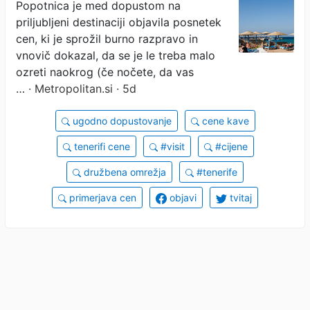
in ostala brez besed, ko je
Popotnica je med dopustom na
priljubljeni destinaciji objavila posnetek
videla, koliko stane kava in
cen, ki je sprožil burno razpravo in
vse pokazala: nekateri so
vnovič dokazal, da se je le treba malo
ozreti naokrog (če nočete, da vas
ob tem doživeli pravi šok
…
· Metropolitan.si · 5d
ugodno dopustovanje
cene kave
tenerifi cene
#visit
#cijene
družbena omrežja
#tenerife
primerjava cen
objavi
tvitaj