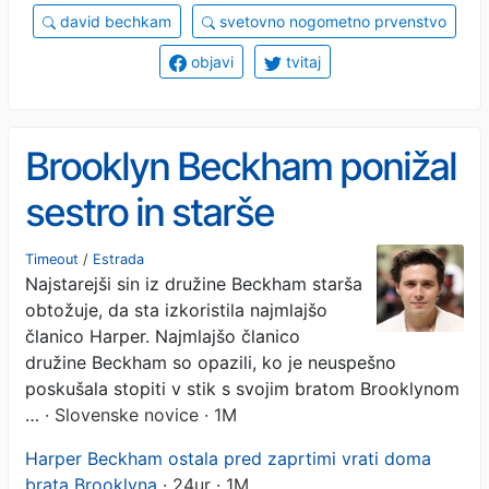
david bechkam
svetovno nogometno prvenstvo
objavi
tvitaj
Brooklyn Beckham ponižal
sestro in starše
Timeout
/
Estrada
Najstarejši sin iz družine Beckham starša
obtožuje, da sta izkoristila najmlajšo
članico Harper. Najmlajšo članico
družine Beckham so opazili, ko je neuspešno
poskušala stopiti v stik s svojim bratom Brooklynom
…
· Slovenske novice · 1M
Harper Beckham ostala pred zaprtimi vrati doma
brata Brooklyna
· 24ur · 1M