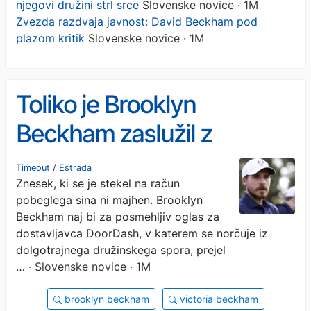
njegovi družini strl srce
Slovenske novice · 1M
Zvezda razdvaja javnost: David Beckham pod
plazom kritik
Slovenske novice · 1M
Toliko je Brooklyn
Beckham zaslužil z
oglasom, ki je njegovi
Timeout
/
Estrada
Znesek, ki se je stekel na račun
družini strl srce
pobeglega sina ni majhen. Brooklyn
Beckham naj bi za posmehljiv oglas za
dostavljavca DoorDash, v katerem se norčuje iz
dolgotrajnega družinskega spora, prejel
…
· Slovenske novice · 1M
brooklyn beckham
victoria beckham