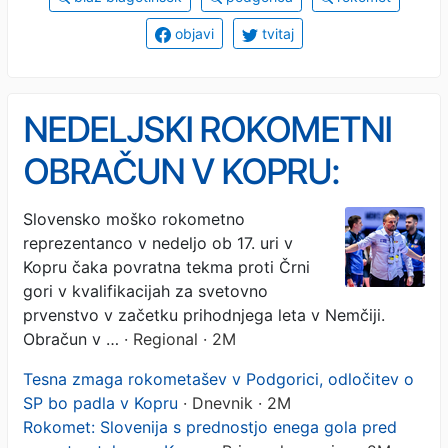
objavi
tvitaj
NEDELJSKI ROKOMETNI
OBRAČUN V KOPRU:
"Tekma za biti ali ne biti"
Slovensko moško rokometno
reprezentanco v nedeljo ob 17. uri v
Kopru čaka povratna tekma proti Črni
gori v kvalifikacijah za svetovno
prvenstvo v začetku prihodnjega leta v Nemčiji.
Obračun v …
· Regional · 2M
Tesna zmaga rokometašev v Podgorici, odločitev o
SP bo padla v Kopru
· Dnevnik · 2M
Rokomet: Slovenija s prednostjo enega gola pred