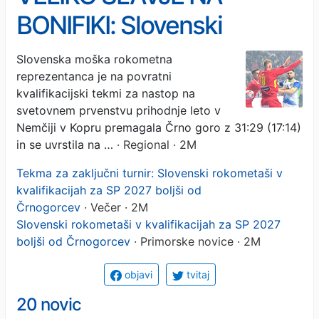
BONIFIKI: Slovenski
rokometaši premagali
Slovenska moška rokometna
reprezentanca je na povratni
Črnogorce
kvalifikacijski tekmi za nastop na
svetovnem prvenstvu prihodnje leto v
Nemčiji v Kopru premagala Črno goro z 31:29 (17:14)
in se uvrstila na …
· Regional · 2M
Tekma za zaključni turnir: Slovenski rokometaši v
kvalifikacijah za SP 2027 boljši od
Črnogorcev
· Večer · 2M
Slovenski rokometaši v kvalifikacijah za SP 2027
boljši od Črnogorcev
· Primorske novice · 2M
objavi
tvitaj
20 novic