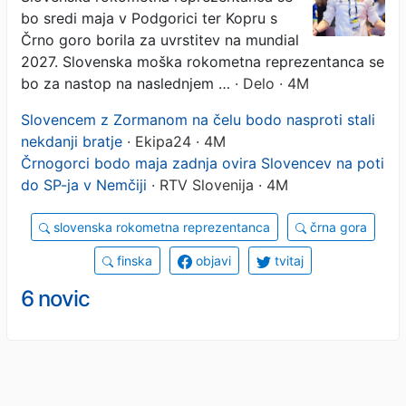
bo sredi maja v Podgorici ter Kopru s
Črno goro borila za uvrstitev na mundial
2027. Slovenska moška rokometna reprezentanca se
bo za nastop na naslednjem …
· Delo · 4M
Slovencem z Zormanom na čelu bodo nasproti stali
nekdanji bratje
· Ekipa24 · 4M
Črnogorci bodo maja zadnja ovira Slovencev na poti
do SP-ja v Nemčiji
· RTV Slovenija · 4M
slovenska rokometna reprezentanca
črna gora
finska
objavi
tvitaj
6 novic