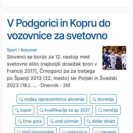
V Podgorici in Kopru do
vozovnice za svetovno
prvenstvo 2027 v Nemčiji
Šport
/
Rokomet
Slovenci se borijo za 12. nastop med
svetovno elito (najboljši dosežek bron v
Franciji 2017), Črnogorci pa za tretjega
po Španiji 2013 (22. mesto) ter Poljski in Švedski
2023 (18.). …
· Dnevnik · 2M
moška reprezentanca slovenije
slovenija
koper
kvalifikacije za sp 2027
nemčija
črna gora
uroš zorman
didier dinart
blaž blagotinšek
podgorica
rokomet