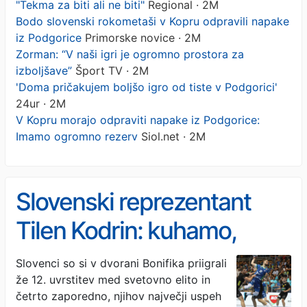
"Tekma za biti ali ne biti"
Regional · 2M
Bodo slovenski rokometaši v Kopru odpravili napake
iz Podgorice
Primorske novice · 2M
Zorman: “V naši igri je ogromno prostora za
izboljšave”
Šport TV · 2M
'Doma pričakujem boljšo igro od tiste v Podgorici'
24ur · 2M
V Kopru morajo odpraviti napake iz Podgorice:
Imamo ogromno rezerv
Siol.net · 2M
Slovenski reprezentant
Tilen Kodrin: kuhamo,
kuhamo in na koncu
Slovenci so si v dvorani Bonifika priigrali
že 12. uvrstitev med svetovno elito in
zakuhamo
četrto zaporedno, njihov največji uspeh