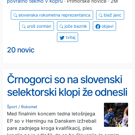
povratno tekmo v Kopru
· Primorske novice · 2M
slovenska rokometna reprezentanca
blaž janc
uroš zorman
jože baznik
objavi
tvitaj
20 novic
Črnogorci so na slovenski
selektorski klopi že odnesli
Ljubomirja Vranješa
Šport
/
Rokomet
Med finalnim koncem tedna letošnjega
EP so v Herningu na Danskem izžrebali
pare zadnjega kroga kvalifikacij, ples