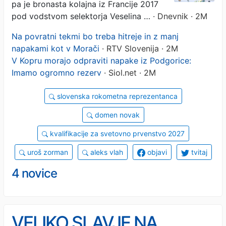
pa je bronasta kolajna iz Francije 2017
pod vodstvom selektorja Veselina …
· Dnevnik · 2M
Na povratni tekmi bo treba hitreje in z manj
napakami kot v Morači
· RTV Slovenija · 2M
V Kopru morajo odpraviti napake iz Podgorice:
Imamo ogromno rezerv
· Siol.net · 2M
slovenska rokometna reprezentanca
domen novak
kvalifikacije za svetovno prvenstvo 2027
uroš zorman
aleks vlah
objavi
tvitaj
4 novice
VELIKO SLAVJE NA