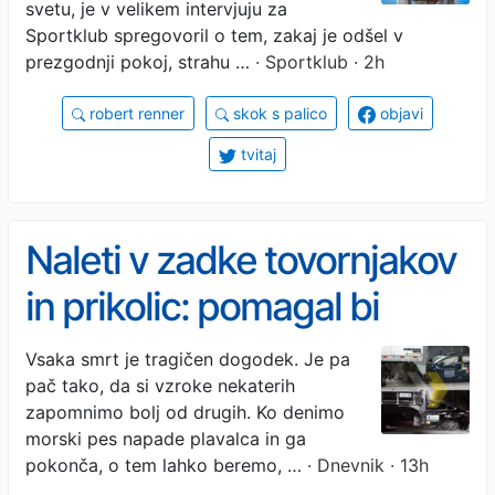
svetu, je v velikem intervjuju za
Sportklub spregovoril o tem, zakaj je odšel v
prezgodnji pokoj, strahu …
· Sportklub · 2h
robert renner
skok s palico
objavi
tvitaj
Naleti v zadke tovornjakov
in prikolic: pomagal bi
jekleni ščit
Vsaka smrt je tragičen dogodek. Je pa
pač tako, da si vzroke nekaterih
zapomnimo bolj od drugih. Ko denimo
morski pes napade plavalca in ga
pokonča, o tem lahko beremo, …
· Dnevnik · 13h