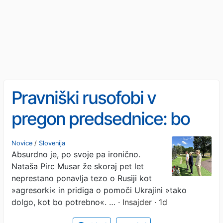
Pravniški rusofobi v
pregon predsednice: bo
Pirc Musarjevo doletela
Novice
/
Slovenija
Absurdno je, po svoje pa ironično.
ustavna obtožba, ker se
Nataša Pirc Musar že skoraj pet let
pogovarja z - Rusinjo?
neprestano ponavlja tezo o Rusiji kot
»agresorki« in pridiga o pomoči Ukrajini »tako
dolgo, kot bo potrebno«. …
· Insajder · 1d