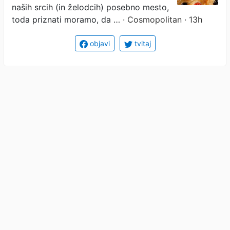
naših srcih (in želodcih) posebno mesto,
toda priznati moramo, da …
· Cosmopolitan · 13h
objavi
tvitaj