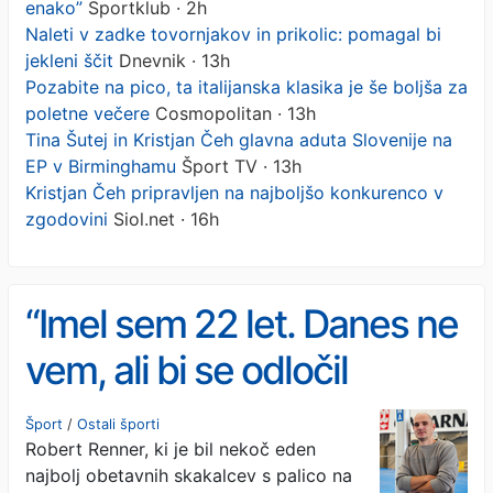
enako”
Sportklub · 2h
Naleti v zadke tovornjakov in prikolic: pomagal bi
jekleni ščit
Dnevnik · 13h
Pozabite na pico, ta italijanska klasika je še boljša za
poletne večere
Cosmopolitan · 13h
Tina Šutej in Kristjan Čeh glavna aduta Slovenije na
EP v Birminghamu
Šport TV · 13h
Kristjan Čeh pripravljen na najboljšo konkurenco v
zgodovini
Siol.net · 16h
“Imel sem 22 let. Danes ne
vem, ali bi se odločil
enako”
Šport
/
Ostali športi
Robert Renner, ki je bil nekoč eden
najbolj obetavnih skakalcev s palico na