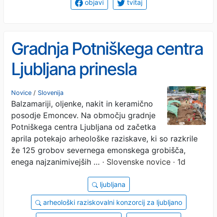
objavi
tvitaj
Gradnja Potniškega centra
Ljubljana prinesla
pomembna odkritja:
Novice
/
Slovenija
Balzamariji, oljenke, nakit in keramično
grobišče le miljo od
posodje Emoncev. Na območju gradnje
mestnih vrat (FOTO)
Potniškega centra Ljubljana od začetka
aprila potekajo arheološke raziskave, ki so razkrile
že 125 grobov severnega emonskega grobišča,
enega najzanimivejših …
· Slovenske novice · 1d
ljubljana
arheološki raziskovalni konzorcij za ljubljano