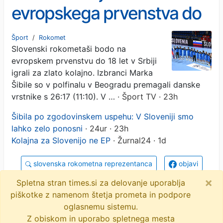
evropskega prvenstva do
18 let tudi slovenski
Šport
/
Rokomet
Slovenski rokometaši bodo na
rokometaši
evropskem prvenstvu do 18 let v Srbiji
igrali za zlato kolajno. Izbranci Marka
Šibile so v polfinalu v Beogradu premagali danske
vrstnike s 26:17 (11:10). V …
· Šport TV · 23h
Šibila po zgodovinskem uspehu: V Sloveniji smo
lahko zelo ponosni
· 24ur · 23h
Kolajna za Slovenijo ne EP
· Žurnal24 · 1d
slovenska rokometna reprezentanca
objavi
×
tvitaj
Spletna stran times.si za delovanje uporablja
piškotke z namenom štetja prometa in podpore
15 novic
oglasnemu sistemu.
Z obiskom in uporabo spletnega mesta