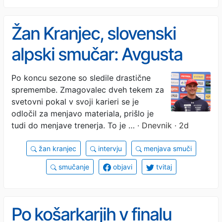
Žan Kranjec, slovenski
alpski smučar: Avgusta
nikakor ne moreš
Po koncu sezone so sledile drastične
spremembe. Zmagovalec dveh tekem za
zanesljivo trditi, da boš
svetovni pokal v svoji karieri se je
januarja najboljši
odločil za menjavo materiala, prišlo je
tudi do menjave trenerja. To je …
· Dnevnik · 2d
žan kranjec
intervju
menjava smuči
smučanje
objavi
tvitaj
Po košarkarjih v finalu