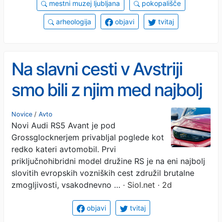
mestni muzej ljubljana
pokopališče
arheologija
objavi
tvitaj
Na slavni cesti v Avstriji
smo bili z njim med najbolj
opaženimi #foto
Novice
/
Avto
Novi Audi RS5 Avant je pod
Grossglocknerjem privabljal poglede kot
redko kateri avtomobil. Prvi
priključnohibridni model družine RS je na eni najbolj
slovitih evropskih vozniških cest združil brutalne
zmogljivosti, vsakodnevno …
· Siol.net · 2d
objavi
tvitaj