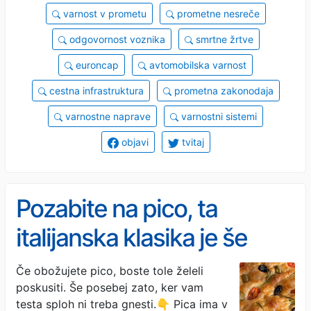
varnost v prometu
prometne nesreče
odgovornost voznika
smrtne žrtve
euroncap
avtomobilska varnost
cestna infrastruktura
prometna zakonodaja
varnostne naprave
varnostni sistemi
objavi
tvitaj
Pozabite na pico, ta
italijanska klasika je še
boljša za poletne večere
Če obožujete pico, boste tole želeli
poskusiti. Še posebej zato, ker vam
testa sploh ni treba gnesti.👇 Pica ima v