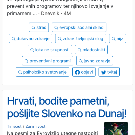
preventivnih programov ter njihovo izvajanje v
primarnem …
· Dnevnik · 4M
stres
evropski socialni sklad
duševno zdravje
zdrav življenjski slog
nijz
lokalne skupnosti
mladostniki
preventivni programi
javno zdravje
psihološko svetovanje
objavi
tvitaj
Hrvati, bodite pametni,
pošljite Slovenko na Dunaj!
Timeout
/
Zanimivosti
Na pesmi za Evrovizijo utegne nastopiti