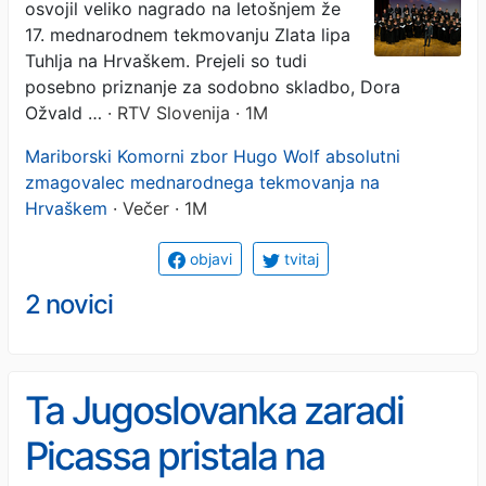
osvojil veliko nagrado na letošnjem že
Wolf
17. mednarodnem tekmovanju Zlata lipa
Tuhlja na Hrvaškem. Prejeli so tudi
posebno priznanje za sodobno skladbo, Dora
Ožvald …
· RTV Slovenija · 1M
Mariborski Komorni zbor Hugo Wolf absolutni
zmagovalec mednarodnega tekmovanja na
Hrvaškem
· Večer · 1M
objavi
tvitaj
2 novici
Ta Jugoslovanka zaradi
Picassa pristala na