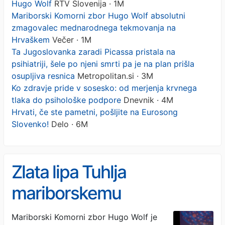
Hugo Wolf
RTV Slovenija · 1M
Mariborski Komorni zbor Hugo Wolf absolutni
zmagovalec mednarodnega tekmovanja na
Hrvaškem
Večer · 1M
Ta Jugoslovanka zaradi Picassa pristala na
psihiatriji, šele po njeni smrti pa je na plan prišla
osupljiva resnica
Metropolitan.si · 3M
Ko zdravje pride v sosesko: od merjenja krvnega
tlaka do psihološke podpore
Dnevnik · 4M
Hrvati, če ste pametni, pošljite na Eurosong
Slovenko!
Delo · 6M
Zlata lipa Tuhlja
mariborskemu
Komornemu zboru Hugo
Mariborski Komorni zbor Hugo Wolf je