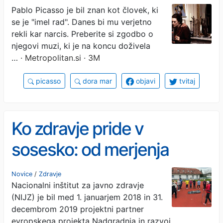
psihiatriji, šele po njeni
Pablo Picasso je bil znan kot človek, ki
se je "imel rad". Danes bi mu verjetno
smrti pa je na plan prišla
rekli kar narcis. Preberite si zgodbo o
osupljiva resnica
njegovi muzi, ki je na koncu doživela
…
· Metropolitan.si · 3M
picasso
dora mar
objavi
tvitaj
Ko zdravje pride v
sosesko: od merjenja
krvnega tlaka do
Novice
/
Zdravje
Nacionalni inštitut za javno zdravje
psihološke podpore
(NIJZ) je bil med 1. januarjem 2018 in 31.
decembrom 2019 projektni partner
evropskega projekta Nadgradnja in razvoj