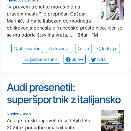
Timeout
/
Estrada
"V pravem trenutku moraš biti na
mene
pravem mestu," je prepričan Gašpar
Marinič, ki ga je ljubezen do modnega
oblikovanja ponesla v francosko prestolnico, kjer so
se mu odprla številna vrata. …
· 24ur · 1M
oblikovalec
slovenija
sza
katseye
gašpar marinič
objavi
tvitaj
Audi presenetil:
superšportnik z italijansko
krvjo in astronomsko ceno
Novice
/
Avto
Audi je po skoraj dveh desetletjih leta
2024 iz ponudbe umaknil kultni