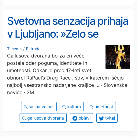
Svetovna senzacija prihaja
v Ljubljano: »Zelo se
veselim, da začutim ...«
Timeout
/
Estrada
Gallusova dvorana bo za en večer
postala oder poguma, identitete in
umetnosti. Odkar je pred 17-leti svet
obnorel RuPaul’s Drag Race , šov, v katerem iščejo
najbolj vsestransko nadarjene kraljice …
· Slovenske
novice · 3M
sasha velour
kultura
umetnost
gallusova dvorana
objavi
tvitaj