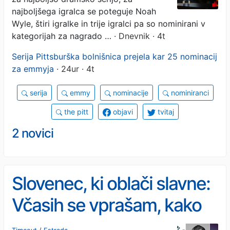
najboljšega igralca se poteguje Noah
Wyle, štiri igralke in trije igralci pa so nominirani v
kategorijah za nagrado …
· Dnevnik · 4t
Serija Pittsburška bolnišnica prejela kar 25 nominacij
za emmyja
· 24ur · 4t
serija
emmy
nominacije
nominiranci
the pitt
objavi
tvitaj
2 novici
Slovenec, ki oblači slavne:
Včasih se vprašam, kako
so izmed vseh izbrali