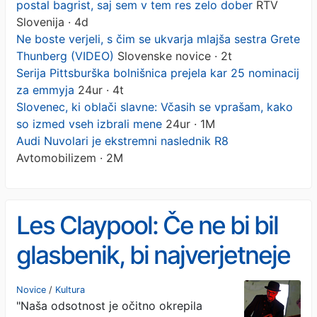
postal bagrist, saj sem v tem res zelo dober
RTV
Slovenija · 4d
Ne boste verjeli, s čim se ukvarja mlajša sestra Grete
Thunberg (VIDEO)
Slovenske novice · 2t
Serija Pittsburška bolnišnica prejela kar 25 nominacij
za emmyja
24ur · 4t
Slovenec, ki oblači slavne: Včasih se vprašam, kako
so izmed vseh izbrali mene
24ur · 1M
Audi Nuvolari je ekstremni naslednik R8
Avtomobilizem · 2M
Les Claypool: Če ne bi bil
glasbenik, bi najverjetneje
postal bagrist, saj sem v
Novice
/
Kultura
"Naša odsotnost je očitno okrepila
tem res zelo dober