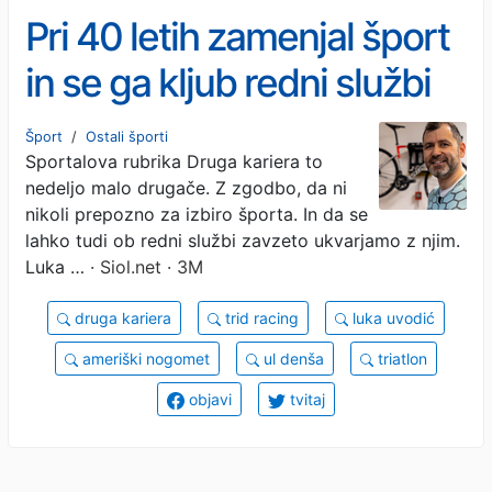
Pri 40 letih zamenjal šport
in se ga kljub redni službi
lotil kot profesionalec
Šport
/
Ostali športi
Sportalova rubrika Druga kariera to
nedeljo malo drugače. Z zgodbo, da ni
nikoli prepozno za izbiro športa. In da se
lahko tudi ob redni službi zavzeto ukvarjamo z njim.
Luka …
· Siol.net · 3M
druga kariera
trid racing
luka uvodić
ameriški nogomet
ul denša
triatlon
objavi
tvitaj