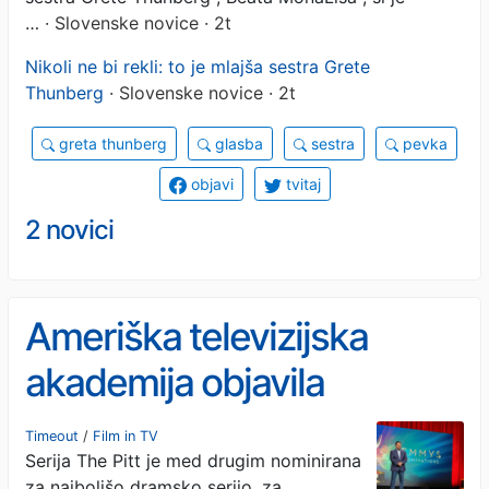
…
· Slovenske novice · 2t
Nikoli ne bi rekli: to je mlajša sestra Grete
Thunberg
· Slovenske novice · 2t
greta thunberg
glasba
sestra
pevka
objavi
tvitaj
2 novici
Ameriška televizijska
akademija objavila
nominacije za nagrado
Timeout
/
Film in TV
Serija The Pitt je med drugim nominirana
emmy
za najboljšo dramsko serijo, za