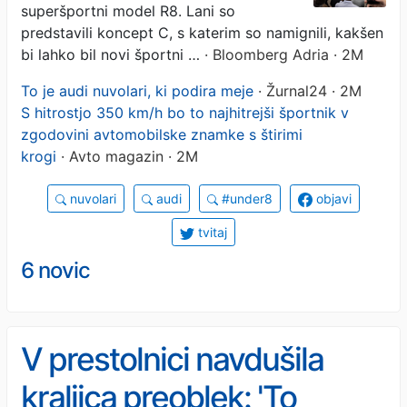
superšportni model R8. Lani so
predstavili koncept C, s katerim so namignili, kakšen
bi lahko bil novi športni …
· Bloomberg Adria · 2M
To je audi nuvolari, ki podira meje
· Žurnal24 · 2M
S hitrostjo 350 km/h bo to najhitrejši športnik v
zgodovini avtomobilske znamke s štirimi
krogi
· Avto magazin · 2M
nuvolari
audi
#under8
objavi
tvitaj
6 novic
V prestolnici navdušila
kraljica preoblek: 'To