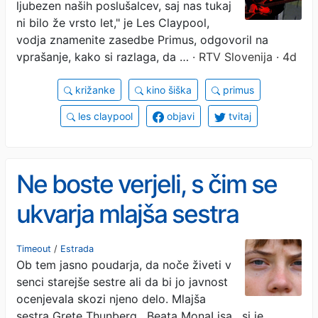
ljubezen naših poslušalcev, saj nas tukaj
ni bilo že vrsto let," je Les Claypool,
vodja znamenite zasedbe Primus, odgovoril na
vprašanje, kako si razlaga, da …
· RTV Slovenija · 4d
križanke
kino šiška
primus
les claypool
objavi
tvitaj
Ne boste verjeli, s čim se
ukvarja mlajša sestra
Grete Thunberg (VIDEO)
Timeout
/
Estrada
Ob tem jasno poudarja, da noče živeti v
senci starejše sestre ali da bi jo javnost
ocenjevala skozi njeno delo. Mlajša
sestra Grete Thunberg , Beata MonaLisa , si je