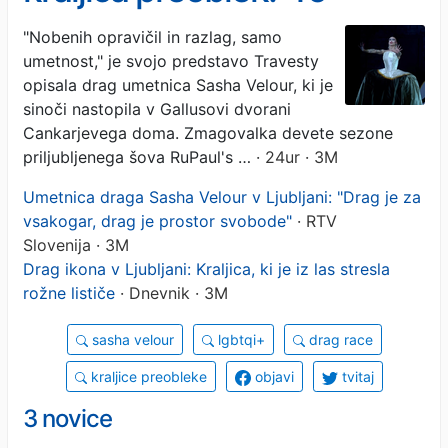
nahrani dušo in širi obzorja'
"Nobenih opravičil in razlag, samo
umetnost," je svojo predstavo Travesty
opisala drag umetnica Sasha Velour, ki je
sinoči nastopila v Gallusovi dvorani
Cankarjevega doma. Zmagovalka devete sezone
priljubljenega šova RuPaul's …
· 24ur · 3M
Umetnica draga Sasha Velour v Ljubljani: "Drag je za
vsakogar, drag je prostor svobode"
· RTV
Slovenija · 3M
Drag ikona v Ljubljani: Kraljica, ki je iz las stresla
rožne lističe
· Dnevnik · 3M
sasha velour
lgbtqi+
drag race
kraljice preobleke
objavi
tvitaj
3 novice