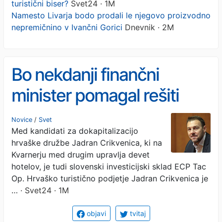
turistični biser?
Svet24 · 1M
Namesto Livarja bodo prodali le njegovo proizvodno
nepremičnino v Ivančni Gorici
Dnevnik · 2M
Bo nekdanji finančni
minister pomagal rešiti
hrvaški turistični biser?
Novice
/
Svet
Med kandidati za dokapitalizacijo
hrvaške družbe Jadran Crikvenica, ki na
Kvarnerju med drugim upravlja devet
hotelov, je tudi slovenski investicijski sklad ECP Tac
Op. Hrvaško turistično podjetje Jadran Crikvenica je
…
· Svet24 · 1M
objavi
tvitaj