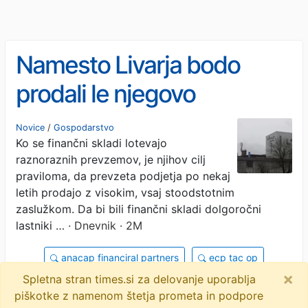
Namesto Livarja bodo
prodali le njegovo
proizvodno nepremičnino
Novice
/
Gospodarstvo
Ko se finančni skladi lotevajo
v Ivančni Gorici
raznoraznih prevzemov, je njihov cilj
praviloma, da prevzeta podjetja po nekaj
letih prodajo z visokim, vsaj stoodstotnim
zaslužkom. Da bi bili finančni skladi dolgoročni
lastniki …
· Dnevnik · 2M
anacap financiral partners
ecp tac op
×
Spletna stran times.si za delovanje uporablja
ugur yildirim
uroš čufer
livar
objavi
piškotke z namenom štetja prometa in podpore