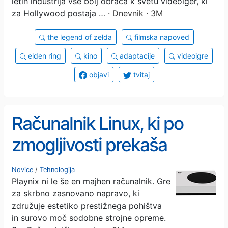
letih industrija vse bolj obrača k svetu videoiger, ki
za Hollywood postaja …
· Dnevnik · 3M
the legend of zelda
filmska napoved
elden ring
kino
adaptacije
videoigre
objavi
tvitaj
Računalnik Linux, ki po
zmogljivosti prekaša
legendarni Steam Machine
Novice
/
Tehnologija
Playnix ni le še en majhen računalnik. Gre
za skrbno zasnovano napravo, ki
združuje estetiko prestižnega pohištva
in surovo moč sodobne strojne opreme.