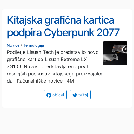
Kitajska grafična kartica
podpira Cyberpunk 2077
Novice
/
Tehnologija
Podjetje Lisuan Tech je predstavilo novo
grafično kartico Lisuan Extreme LX
7G106. Novost predstavlja eno prvih
resnejših poskusov kitajskega proizvajalca,
da
· Računalniške novice · 4M
objavi
tvitaj