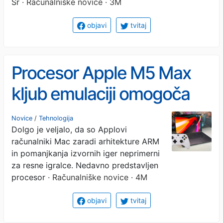
Sr
· Računalniške novice · 3M
objavi
tvitaj
Procesor Apple M5 Max
kljub emulaciji omogoča
tekoče igranje grafično
Novice
/
Tehnologija
Dolgo je veljalo, da so Applovi
zahtevnih Windows iger
računalniki Mac zaradi arhitekture ARM
in pomanjkanja izvornih iger neprimerni
za resne igralce. Nedavno predstavljen
procesor
· Računalniške novice · 4M
objavi
tvitaj