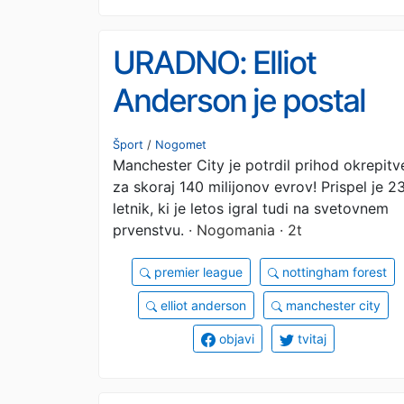
URADNO: Elliot
Anderson je postal
drugi najdražji
Šport
/
Nogomet
Manchester City je potrdil prihod okrepitv
angleški nogometaš
za skoraj 140 milijonov evrov! Prispel je 2
vseh časov!
letnik, ki je letos igral tudi na svetovnem
prvenstvu.
· Nogomania · 2t
premier league
nottingham forest
elliot anderson
manchester city
objavi
tvitaj