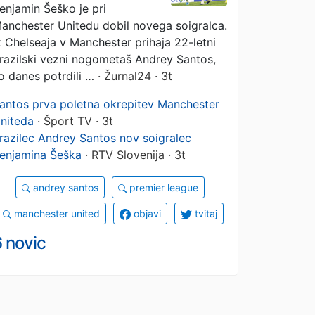
enjamin Šeško je pri
anchester Unitedu dobil novega soigralca.
z Chelseaja v Manchester prihaja 22-letni
razilski vezni nogometaš Andrey Santos,
o danes potrdili …
· Žurnal24 · 3t
antos prva poletna okrepitev Manchester
niteda
· Šport TV · 3t
razilec Andrey Santos nov soigralec
enjamina Šeška
· RTV Slovenija · 3t
andrey santos
premier league
manchester united
objavi
tvitaj
 novic