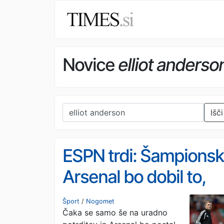
Novice
elliot anderso
Išči
ESPN trdi: Šampionsk
Arsenal bo dobil to,
kar želi - Brazilca za
Šport
/
Nogomet
Čaka se samo še na uradno
100 milijonov evrov