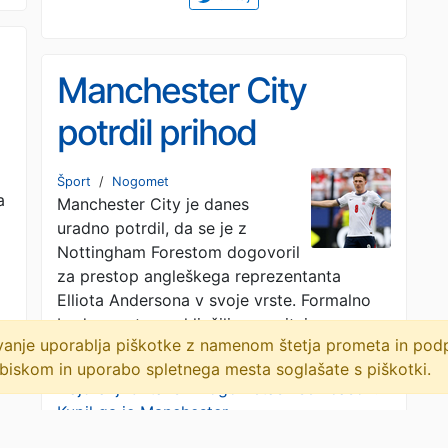
Manchester City
potrdil prihod
Andersona
Šport
/
Nogomet
a
Manchester City je danes
uradno potrdil, da se je z
Nottingham Forestom dogovoril
za prestop angleškega reprezentanta
Elliota Andersona v svoje vrste. Formalno
bodo prestop zaključili po vrnitvi zveznega
lovanje uporablja piškotke z namenom štetja prometa in po
igralca …
· Sportklub · 1M
biskom in uporabo spletnega mesta soglašate s piškotki.
Najdražji britanski nogometaš vseh časov!
Kupil ga je Manchester
City
· Nogomania · 1M