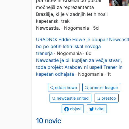
potrditev in Arsenal bo postal
močnejši za reprezentanta
Brazilije, ki je v zadnjih letih nosil
kapetanski trak
Newcastla.
· Nogomania · 5d
URADNO: Eddie Howe je obupal! Newcast
bo po petih letih iskal novega
trenerja
· Nogomania · 6d
Newcastle je bil kupljen za večje stvari,
toda projekt Arabcev ni uspel! Trener in
kapetan odhajata
· Nogomania · 1t
eddie howe
premier league
newcastle united
prestop
objavi
tvitaj
10 novic