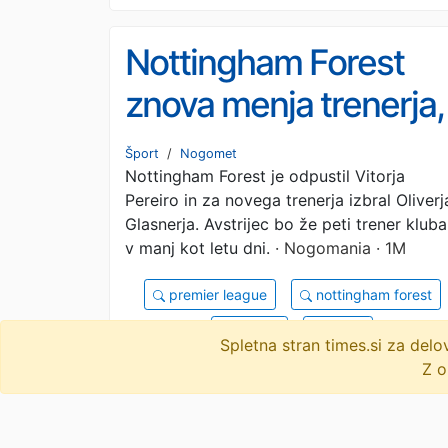
Nottingham Forest
znova menja trenerja,
kandidat številka ena
Šport
/
Nogomet
Nottingham Forest je odpustil Vitorja
je Oliver Glasner
Pereiro in za novega trenerja izbral Oliverj
Glasnerja. Avstrijec bo že peti trener kluba
v manj kot letu dni.
· Nogomania · 1M
premier league
nottingham forest
objavi
tvitaj
Spletna stran times.si za de
Z o