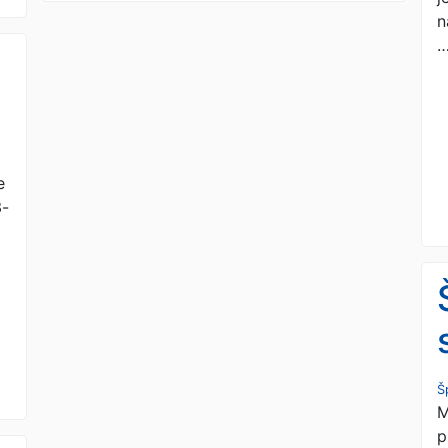
n
e
3-
Š
M
p