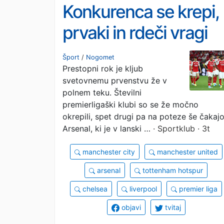
Konkurenca se krepi,
prvaki in rdeči vragi
pa “sramežljivi”
Šport
/
Nogomet
Prestopni rok je kljub
svetovnemu prvenstvu že v
polnem teku. Številni
premierligaški klubi so se že močno
okrepili, spet drugi pa na poteze še čakajo
Arsenal, ki je v lanski …
· Sportklub · 3t
manchester city
manchester united
arsenal
tottenham hotspur
chelsea
liverpool
premier liga
objavi
tvitaj