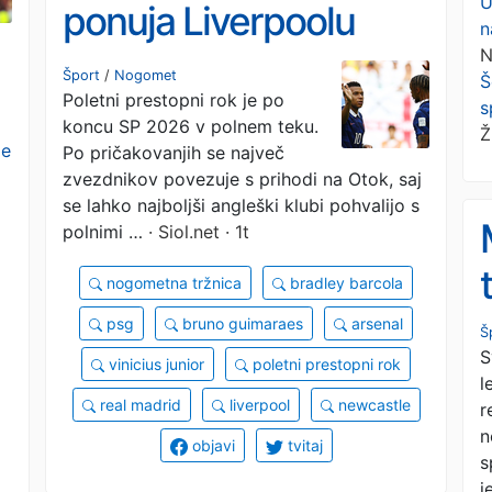
U
ponuja Liverpoolu
n
N
zvezdnika za noro
Šport
/
Nogomet
Š
Poletni prestopni rok je po
število milijonov.
s
koncu SP 2026 v polnem teku.
Ž
le
Po pričakovanjih se največ
zvezdnikov povezuje s prihodi na Otok, saj
se lahko najboljši angleški klubi pohvalijo s
polnimi …
· Siol.net · 1t
nogometna tržnica
bradley barcola
psg
bruno guimaraes
arsenal
Š
S
vinicius junior
poletni prestopni rok
l
real madrid
liverpool
newcastle
r
n
objavi
tvitaj
s
j