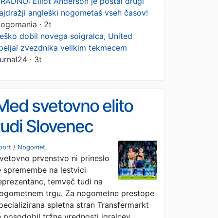
RADNO: Elliot Anderson je postal drugi
ajdražji angleški nogometaš vseh časov!
ogomania · 2t
eško dobil novega soigralca, United
peljal zvezdnika velikim tekmecem
urnal24 · 3t
Med svetovno elito
tudi Slovenec
port
/
Nogomet
vetovno prvenstvo ni prineslo
e spremembe na lestvici
eprezentanc, temveč tudi na
ogometnem trgu. Za nogometne prestope
pecializirana spletna stran Transfermarkt
e posodobil tržne vrednosti igralcev,