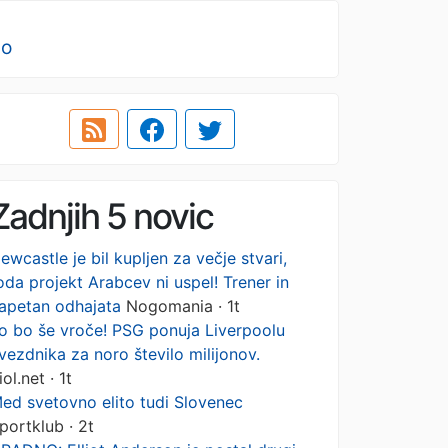
no
Zadnjih 5 novic
ewcastle je bil kupljen za večje stvari,
oda projekt Arabcev ni uspel! Trener in
apetan odhajata
Nogomania · 1t
o bo še vroče! PSG ponuja Liverpoolu
vezdnika za noro število milijonov.
iol.net · 1t
ed svetovno elito tudi Slovenec
portklub · 2t