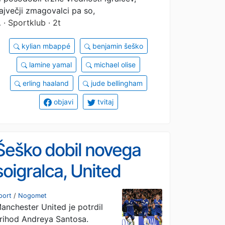
ajvečji zmagovalci pa so,
…
· Sportklub · 2t
kylian mbappé
benjamin šeško
lamine yamal
michael olise
erling haaland
jude bellingham
objavi
tvitaj
Šeško dobil novega
soigralca, United
speljal zvezdnika
port
/
Nogomet
anchester United je potrdil
velikim tekmecem
rihod Andreya Santosa.