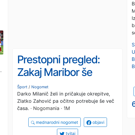
B
M
I
b
s
S
U
Prestopni pregled:
B
B
Zakaj Maribor še
.
vedno ni potrdil
Šport
/
Nogomet
Darko Milanič želi in pričakuje okrepitve,
prihoda Jana
Zlatko Zahović pa očitno potrebuje še več
6
Mlakarja?
časa.
· Nogomania · 1M
mednarodni nogomet
objavi
tvitaj