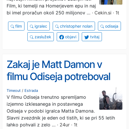
Film, ki temelji na Homerjevem epu in naj
bi imel proračun okoli 250 milijonov …
· Cekin.si · 1t
film
igralec
christopher nolan
odiseja
zaslužek
objavi
tvitaj
Zakaj je Matt Damon v
filmu Odiseja potreboval
dvojnika?
Timeout
/
Estrada
V filmu Odiseja trenutno spremljamo
izjemno izklesanega in postavnega
Odiseja v podobi igralca Matta Damona.
Slavni zvezdnik je eden od tistih, ki se pri 55 letih
lahko pohvali z zelo …
· 24ur · 1t