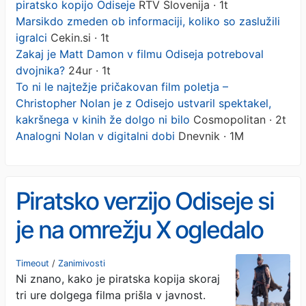
piratsko kopijo Odiseje
RTV Slovenija · 1t
Marsikdo zmeden ob informaciji, koliko so zaslužili
igralci
Cekin.si · 1t
Zakaj je Matt Damon v filmu Odiseja potreboval
dvojnika?
24ur · 1t
To ni le najtežje pričakovan film poletja –
Christopher Nolan je z Odisejo ustvaril spektakel,
kakršnega v kinih že dolgo ni bilo
Cosmopolitan · 2t
Analogni Nolan v digitalni dobi
Dnevnik · 1M
Piratsko verzijo Odiseje si
je na omrežju X ogledalo
več milijonov ljudi
Timeout
/
Zanimivosti
Ni znano, kako je piratska kopija skoraj
tri ure dolgega filma prišla v javnost.