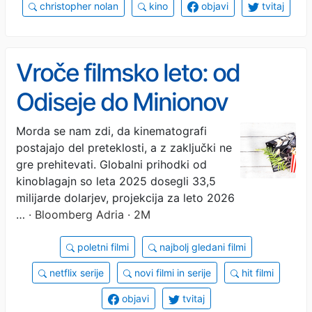
christopher nolan
kino
objavi
tvitaj
Vroče filmsko leto: od
Odiseje do Minionov
Morda se nam zdi, da kinematografi
postajajo del preteklosti, a z zaključki ne
gre prehitevati. Globalni prihodki od
kinoblagajn so leta 2025 dosegli 33,5
milijarde dolarjev, projekcija za leto 2026
…
· Bloomberg Adria · 2M
poletni filmi
najbolj gledani filmi
netflix serije
novi filmi in serije
hit filmi
objavi
tvitaj