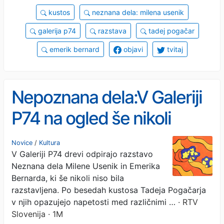
kustos
neznana dela: milena usenik
galerija p74
razstava
tadej pogačar
emerik bernard
objavi
tvitaj
Nepoznana dela:V Galeriji
P74 na ogled še nikoli
razstavljena dela Milene
Novice
/
Kultura
V Galeriji P74 drevi odpirajo razstavo
Usenik in Emerika
Neznana dela Milene Usenik in Emerika
Bernarda
Bernarda, ki še nikoli niso bila
razstavljena. Po besedah kustosa Tadeja Pogačarja
v njih opazujejo napetosti med različnimi …
· RTV
Slovenija · 1M