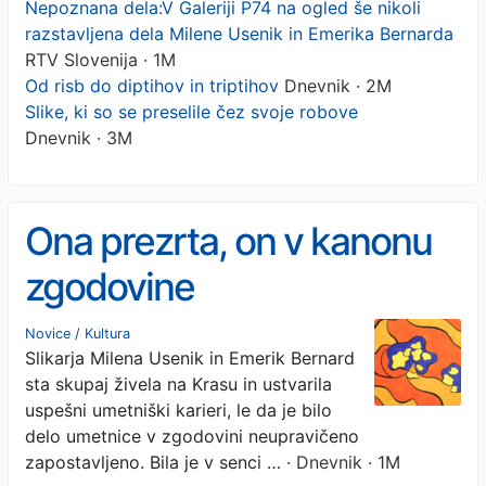
Nepoznana dela:V Galeriji P74 na ogled še nikoli
razstavljena dela Milene Usenik in Emerika Bernarda
RTV Slovenija · 1M
Od risb do diptihov in triptihov
Dnevnik · 2M
Slike, ki so se preselile čez svoje robove
Dnevnik · 3M
Ona prezrta, on v kanonu
zgodovine
Novice
/
Kultura
Slikarja Milena Usenik in Emerik Bernard
sta skupaj živela na Krasu in ustvarila
uspešni umetniški karieri, le da je bilo
delo umetnice v zgodovini neupravičeno
zapostavljeno. Bila je v senci …
· Dnevnik · 1M