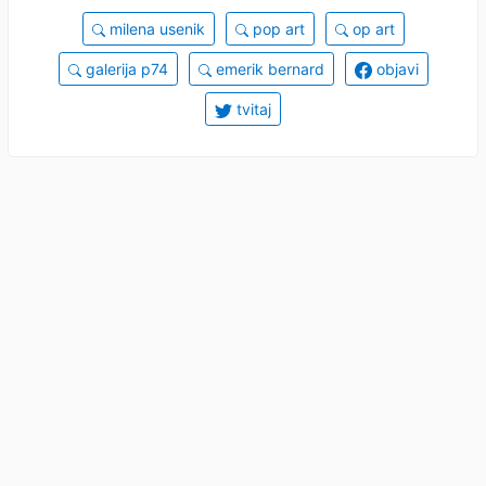
milena usenik
pop art
op art
galerija p74
emerik bernard
objavi
tvitaj