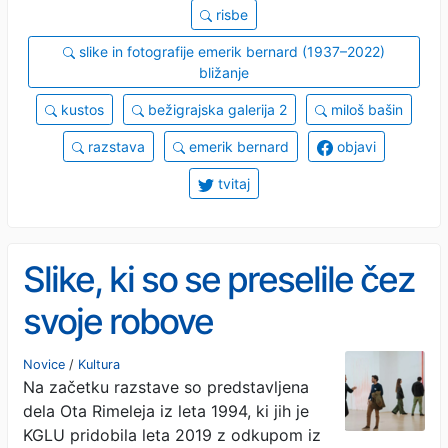
risbe
slike in fotografije emerik bernard (1937–2022)
bližanje
kustos
bežigrajska galerija 2
miloš bašin
razstava
emerik bernard
objavi
tvitaj
Slike, ki so se preselile čez
svoje robove
Novice
/
Kultura
Na začetku razstave so predstavljena
dela Ota Rimeleja iz leta 1994, ki jih je
KGLU pridobila leta 2019 z odkupom iz