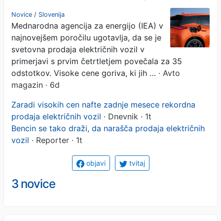
za več kot tretjino. Glavni
Novice
/
Slovenija
Mednarodna agencija za energijo (IEA) v
krivec pa ...
najnovejšem poročilu ugotavlja, da se je
svetovna prodaja električnih vozil v
primerjavi s prvim četrtletjem povečala za 35
odstotkov. Visoke cene goriva, ki jih …
· Avto
magazin · 6d
Zaradi visokih cen nafte zadnje mesece rekordna
prodaja električnih vozil
· Dnevnik · 1t
Bencin se tako draži, da narašča prodaja električnih
vozil
· Reporter · 1t
objavi
tvitaj
3 novice