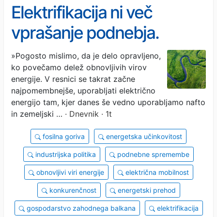
Elektrifikacija ni več
vprašanje podnebja.
Postala je vprašanje
»Pogosto mislimo, da je delo opravljeno,
ko povečamo delež obnovljivih virov
gospodarstva.
energije. V resnici se takrat začne
najpomembnejše, uporabljati električno
energijo tam, kjer danes še vedno uporabljamo nafto
in zemeljski …
· Dnevnik · 1t
fosilna goriva
energetska učinkovitost
industrijska politika
podnebne spremembe
obnovljivi viri energije
električna mobilnost
konkurenčnost
energetski prehod
gospodarstvo zahodnega balkana
elektrifikacija