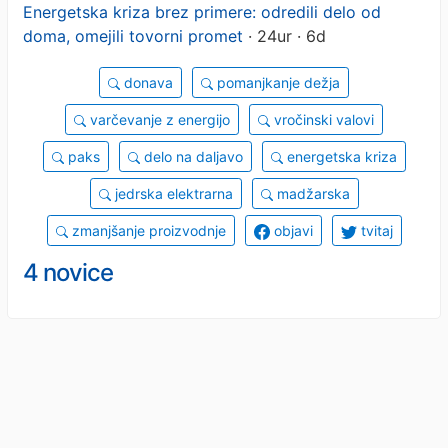
Energetska kriza brez primere: odredili delo od
doma, omejili tovorni promet
· 24ur · 6d
donava
pomanjkanje dežja
varčevanje z energijo
vročinski valovi
paks
delo na daljavo
energetska kriza
jedrska elektrarna
madžarska
zmanjšanje proizvodnje
objavi
tvitaj
4 novice