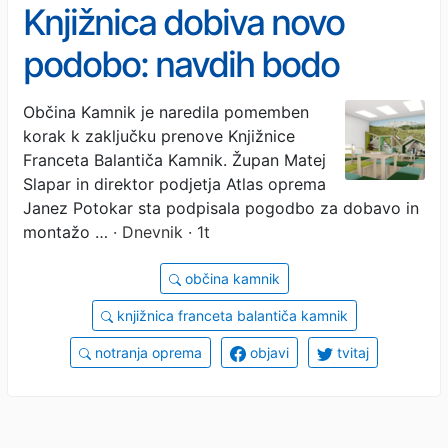
Knjižnica dobiva novo
podobo: navdih bodo
kamniške gore in Velika
Občina Kamnik je naredila pomemben
korak k zaključku prenove Knjižnice
planina
Franceta Balantiča Kamnik. Župan Matej
Slapar in direktor podjetja Atlas oprema
Janez Potokar sta podpisala pogodbo za dobavo in
montažo …
· Dnevnik · 1t
občina kamnik
knjižnica franceta balantiča kamnik
notranja oprema
objavi
tvitaj