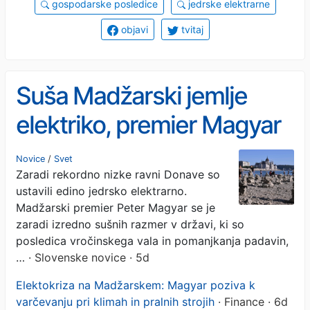
gospodarske posledice
jedrske elektrarne
objavi
tvitaj
Suša Madžarski jemlje
elektriko, premier Magyar
poziva k varčevanju
Novice
/
Svet
Zaradi rekordno nizke ravni Donave so
ustavili edino jedrsko elektrarno.
Madžarski premier Peter Magyar se je
zaradi izredno sušnih razmer v državi, ki so
posledica vročinskega vala in pomanjkanja padavin,
…
· Slovenske novice · 5d
Elektokriza na Madžarskem: Magyar poziva k
varčevanju pri klimah in pralnih strojih
· Finance · 6d