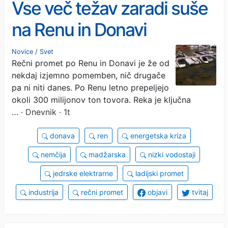
Vse več težav zaradi suše
na Renu in Donavi
Novice
/
Svet
Rečni promet po Renu in Donavi je že od
nekdaj izjemno pomemben, nič drugače
pa ni niti danes. Po Renu letno prepeljejo
okoli 300 milijonov ton tovora. Reka je ključna
…
· Dnevnik · 1t
donava
ren
energetska kriza
nemčija
madžarska
nizki vodostaji
jedrske elektrarne
ladijski promet
industrija
rečni promet
objavi
tvitaj