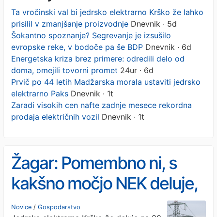
Ta vročinski val bi jedrsko elektrarno Krško že lahko
prisilil v zmanjšanje proizvodnje
Dnevnik · 5d
Šokantno spoznanje? Segrevanje je izsušilo
evropske reke, v bodoče pa še BDP
Dnevnik · 6d
Energetska kriza brez primere: odredili delo od
doma, omejili tovorni promet
24ur · 6d
Prvič po 44 letih Madžarska morala ustaviti jedrsko
elektrarno Paks
Dnevnik · 1t
Zaradi visokih cen nafte zadnje mesece rekordna
prodaja električnih vozil
Dnevnik · 1t
Žagar: Pomembno ni, s
kakšno močjo NEK deluje,
ampak da deluje
Novice
/
Gospodarstvo