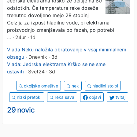
Jedrska elektrarna Krško že deluje na 80
odstotkih. Če temperatura reke doseže
trenutno dovoljeno mejo 28 stopinj
Celzija za izpust hladilne vode, bi elektrarna
proizvodnjo zmanjševala po fazah, po potrebi
…
· 24ur · 1d
Vlada Neku naložila obratovanje v vsaj minimalnem
obsegu
· Dnevnik · 3d
Vlada: Jedrska elektrarna Krško se ne sme
ustaviti
· Svet24 · 3d
okoljske omejitve
nek
hladilni stolpi
nizki pretoki
reka sava
objavi
tvitaj
29 novic