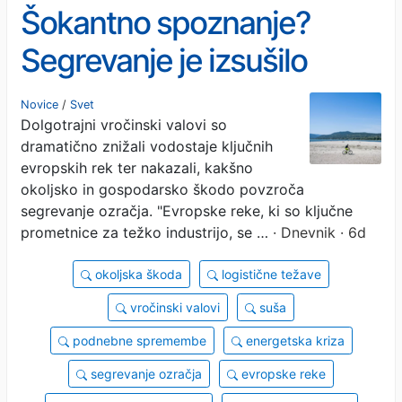
Šokantno spoznanje?
Segrevanje je izsušilo
evropske reke, v bodoče
Novice
/
Svet
Dolgotrajni vročinski valovi so
pa še BDP
dramatično znižali vodostaje ključnih
evropskih rek ter nakazali, kakšno
okoljsko in gospodarsko škodo povzroča
segrevanje ozračja. "Evropske reke, ki so ključne
prometnice za težko industrijo, se …
· Dnevnik · 6d
okoljska škoda
logistične težave
vročinski valovi
suša
podnebne spremembe
energetska kriza
segrevanje ozračja
evropske reke