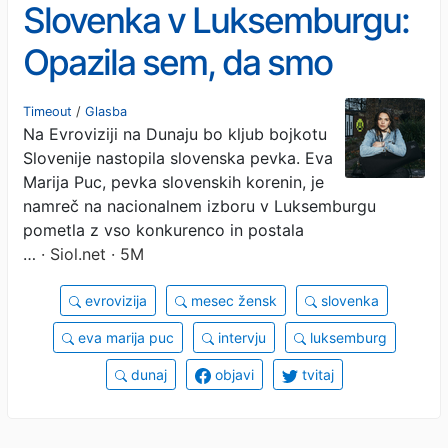
Slovenka v Luksemburgu:
Opazila sem, da smo
izseljenci najbolj zavedni
Timeout
/
Glasba
Na Evroviziji na Dunaju bo kljub bojkotu
Slovenci
Slovenije nastopila slovenska pevka. Eva
Marija Puc, pevka slovenskih korenin, je
namreč na nacionalnem izboru v Luksemburgu
pometla z vso konkurenco in postala
…
· Siol.net · 5M
evrovizija
mesec žensk
slovenka
eva marija puc
intervju
luksemburg
dunaj
objavi
tvitaj