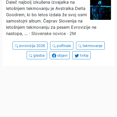
(VIDEO in FOTO)
Daleč najbolj izkušena izvajalka na
letošnjem tekmovanju je Avstralka Delta
Goodrem, ki bo letos izdala že svoj osmi
samostojni album. Čeprav Slovenija na
letošnjem tekmovanju za pesem Evrovizije ne
nastopa, …
· Slovenske novice · 2M
evrovizija 2026
polfinale
tekmovanje
glasba
objavi
tvitaj