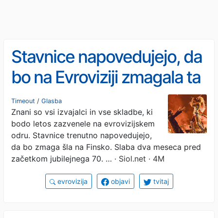
Stavnice napovedujejo, da
bo na Evroviziji zmagala ta
pesem
Timeout
/
Glasba
Znani so vsi izvajalci in vse skladbe, ki
bodo letos zazvenele na evrovizijskem
odru. Stavnice trenutno napovedujejo,
da bo zmaga šla na Finsko. Slaba dva meseca pred
začetkom jubilejnega 70. …
· Siol.net · 4M
evrovizija
objavi
tvitaj