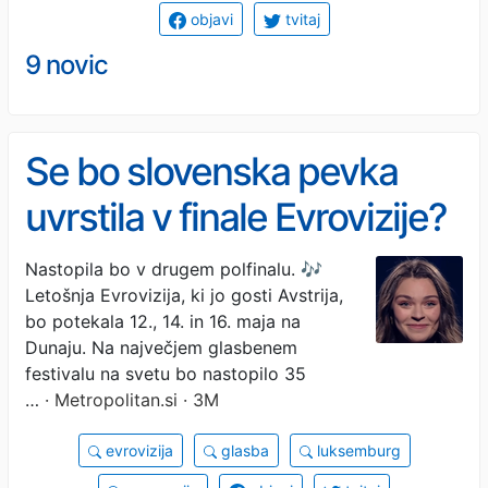
objavi
tvitaj
9 novic
Se bo slovenska pevka
uvrstila v finale Evrovizije?
Takšno uvrstitev ji
Nastopila bo v drugem polfinalu. 🎶
Letošnja Evrovizija, ki jo gosti Avstrija,
napovedujejo stavnice
bo potekala 12., 14. in 16. maja na
Dunaju. Na največjem glasbenem
festivalu na svetu bo nastopilo 35
…
· Metropolitan.si · 3M
evrovizija
glasba
luksemburg