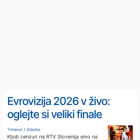
Evrovizija 2026 v živo:
oglejte si veliki finale
skupaj z nami (VIDEO)
Timeout
/
Glasba
Kljub cenzuri na RTV Slovenija smo na