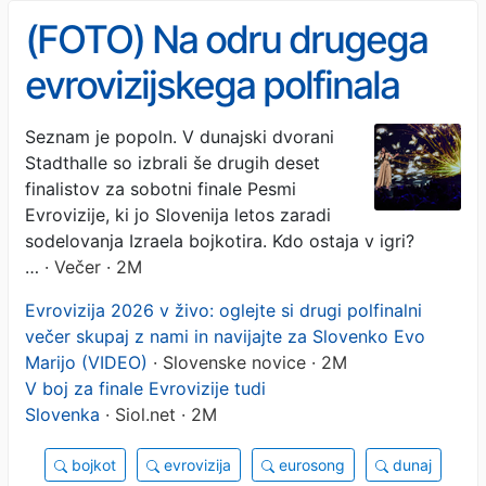
(FOTO) Na odru drugega
evrovizijskega polfinala
vendarle pela tudi
Seznam je popoln. V dunajski dvorani
Stadthalle so izbrali še drugih deset
Slovenka. Se ji je uspelo
finalistov za sobotni finale Pesmi
prebiti v finale?
Evrovizije, ki jo Slovenija letos zaradi
sodelovanja Izraela bojkotira. Kdo ostaja v igri?
…
· Večer · 2M
Evrovizija 2026 v živo: oglejte si drugi polfinalni
večer skupaj z nami in navijajte za Slovenko Evo
Marijo (VIDEO)
· Slovenske novice · 2M
V boj za finale Evrovizije tudi
Slovenka
· Siol.net · 2M
bojkot
evrovizija
eurosong
dunaj