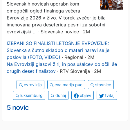
Slovenskih novicah uporabnikom
omogočili ogled finalnega večera
Evrovizije 2026 v živo. V torek zvečer je bila
imenovana prva deseterica pesmi za sobotni
evrovizijski …
· Slovenske novice · 2M
IZBRANI SO FINALISTI LETOŠNJE EVROVIZIJE:
Slovenka s čutno skladbo o materi naravi se je
poslovila (FOTO, VIDEO)
· Regional · 2M
Na Evroviziji glasovi žirij in poslušalcev določili še
drugih deset finalistov
· RTV Slovenija · 2M
evrovizija
eva marija puc
stavnice
luksemburg
dunaj
objavi
tvitaj
5 novic