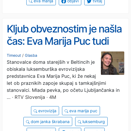
eva marija
objavi
tvitaj
Kljub obveznostim je našla
čas: Eva Marija Puc tudi
letos obiskala starejše v
Timeout
/
Glasba
Stanovalce doma starejših v Beltincih je
beltinškem domu
obiskala luksemburška evrovizijska
predstavnica Eva Marija Puc, ki že nekaj
let ob praznikih zapoje skupaj s tamkajšnjimi
stanovalci. Mlada pevka, po očetu Ljubljančanka in
…
· RTV Slovenija · 4M
evrovizija
eva marija puc
dom janka škrabana
luksemburg