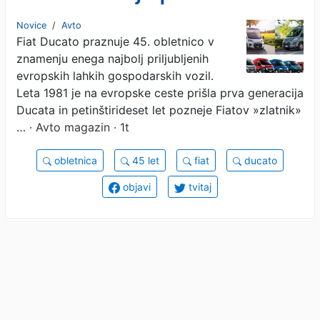
tovora in potnikov
Novice
/
Avto
Fiat Ducato praznuje 45. obletnico v
znamenju enega najbolj priljubljenih
evropskih lahkih gospodarskih vozil.
Leta 1981 je na evropske ceste prišla prva generacija
Ducata in petinštirideset let pozneje Fiatov »zlatnik»
…
· Avto magazin · 1t
obletnica
45 let
fiat
ducato
objavi
tvitaj