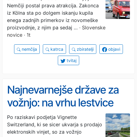
Nemčiji postal prava atrakcija. Zakonca
avto? Nemca obrnila
iz Kölna sta po dolgem iskanju kupila
Evropo, da bi našla
enega zadnjih primerkov iz novomeške
proizvodnje, z njim pa sedaj …
· Slovenske
ohranjeno katrco
novice · 1t
nemčija
katrca
zbiratelji
objavi
tvitaj
Najnevarnejše države za
vožnjo: na vrhu lestvice
država, kamor potuje
Po raziskavi podjetja Vignette
Switzerland, ki se sicer ukvarja s prodajo
veliko Slovencev
elektronskih vinjet, so za vožnjo