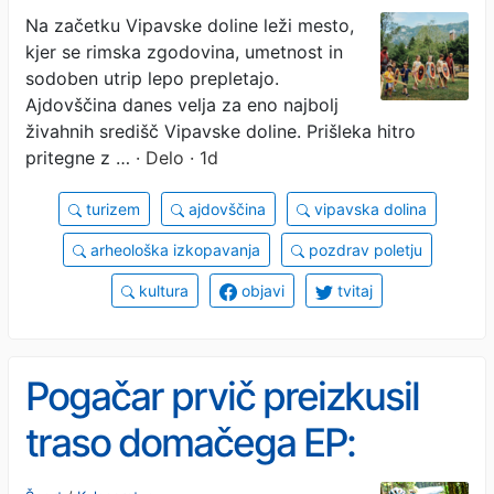
Ajdovščine
Na začetku Vipavske doline leži mesto,
kjer se rimska zgodovina, umetnost in
sodoben utrip lepo prepletajo.
Ajdovščina danes velja za eno najbolj
živahnih središč Vipavske doline. Prišleka hitro
pritegne z …
· Delo · 1d
turizem
ajdovščina
vipavska dolina
arheološka izkopavanja
pozdrav poletju
kultura
objavi
tvitaj
Pogačar prvič preizkusil
traso domačega EP:
Zmagal bo kakovosten