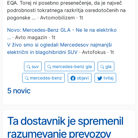
EQA. Torej ni posebno presenečenje, da je največ
podrobnosti tokratnega razkritja osredotočenih na
pogonske …
· Avtomobilizem · 1t
Novo: Mercedes-Benz GLA - Ne le na elektriko
...
· Avto magazin · 1t
V živo smo si ogledali Mercedesov najmanjši
električni in blagohibridni SUV
· Avtofokus · 1t
suv
mercedes-benz gla
gla
mercedes-benz
objavi
tvitaj
5 novic
Ta dostavnik je spremenil
razumevanje prevozov