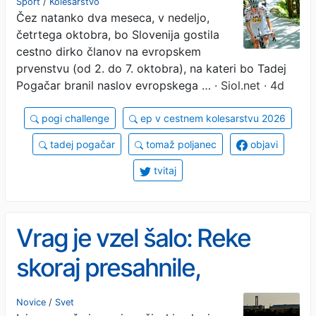
Šport
/
Kolesarstvo
Čez natanko dva meseca, v nedeljo,
kolesar #video
četrtega oktobra, bo Slovenija gostila
cestno dirko članov na evropskem
prvenstvu (od 2. do 7. oktobra), na kateri bo Tadej
Pogačar branil naslov evropskega …
· Siol.net · 4d
pogi challenge
ep v cestnem kolesarstvu 2026
tadej pogačar
tomaž poljanec
objavi
tvitaj
Vrag je vzel šalo: Reke
skoraj presahnile,
ustavljajo jedrske
Novice
/
Svet