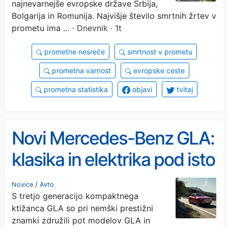
najnevarnejše evropske države Srbija,
Bolgarija in Romunija. Najvišje število smrtnih žrtev v
prometu ima …
· Dnevnik · 1t
prometne nesreče
smrtnost v prometu
prometna varnost
evropske ceste
prometna statistika
objavi
tvitaj
Novi Mercedes-Benz GLA:
klasika in elektrika pod isto
streho
Novice
/
Avto
S tretjo generacijo kompaktnega
ktižanca GLA so pri nemški prestižni
znamki združili pot modelov GLA in