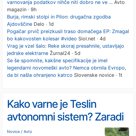
varnovanja podatkov nihče niti dobro ne ve ...
Avto
magazin · 9h
Burja, rimski stolpi in Pilon: drugačna zgodba
Ajdovščine
Delo · 1d
Pogačar prvič preizkusil traso domačega EP: Zmagal
bo kakovosten kolesar #video
Siol.net · 4d
Vrag je vzel šalo: Reke skoraj presahnile, ustavljajo
jedrske elektrarne
Žurnal24 · 5d
Se še spomnite, kakšne specifikacije je imel
legendarni novomeški avto? Nemca obrnila Evropo,
da bi našla ohranjeno katrco
Slovenske novice · 1t
Kako varne je Teslin
avtonomni sistem? Zaradi
varnovanja podatkov nihče
Novice
/
Avto