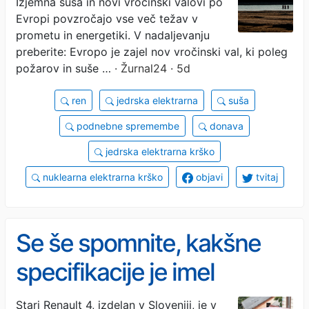
Izjemna suša in novi vročinski valovi po
elektrarne
Evropi povzročajo vse več težav v
prometu in energetiki. V nadaljevanju
preberite: Evropo je zajel nov vročinski val, ki poleg
požarov in suše …
· Žurnal24 · 5d
ren
jedrska elektrarna
suša
podnebne spremembe
donava
jedrska elektrarna krško
nuklearna elektrarna krško
objavi
tvitaj
Se še spomnite, kakšne
specifikacije je imel
legendarni novomeški
Stari Renault 4, izdelan v Sloveniji, je v