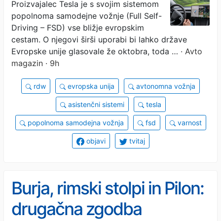
Proizvajalec Tesla je s svojim sistemom
niti dobro ne ve ...
popolnoma samodejne vožnje (Full Self-
Driving – FSD) vse bližje evropskim
cestam. O njegovi širši uporabi bi lahko države
Evropske unije glasovale že oktobra, toda …
· Avto
magazin · 9h
rdw
evropska unija
avtonomna vožnja
asistenčni sistemi
tesla
popolnoma samodejna vožnja
fsd
varnost
objavi
tvitaj
Burja, rimski stolpi in Pilon:
drugačna zgodba