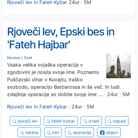
Rjoveči lev in Fateh Kybar
24ur · 5M
Rjoveči lev, Epski bes in
'Fateh Hajbar'
Novice
/
Svet
Vsaka velika vojaška operacija v
zgodovini je nosila svoje ime. Poznamo
Puščavski vihar v Kuvajtu, Iraško
svobodo, operacijo Barbarossa in še več. In tudi
zdajšnje operacije so dobile svoje ime: …
· 24ur · 5M
Rjoveči lev in Fateh Kybar
· 24ur · 5M
rjoveči lev
fateh kybar
izrael
napad
raketa
iran
operacija
objavi