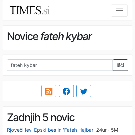
Novice
fateh kybar
Išči
Zadnjih 5 novic
Rjoveči lev, Epski bes in 'Fateh Hajbar'
24ur · 5M