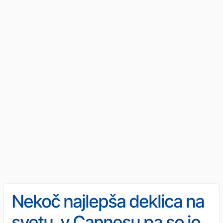
Nekoč najlepša deklica na
svetu, v Cannesu pa so jo