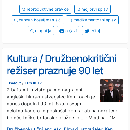
reproduktivne pravice
moj prvi splav
hannah koselj marušič
medikamentozni splav
empatija
objavi
tvitaj
Kultura / Družbenokritični
režiser praznuje 90 let
Timeout
/
Film in TV
Z baftami in zlato palmo nagrajeni
angleški filmski ustvarjalec Ken Loach je
danes dopolnil 90 let. Skozi svojo
celotno kariero je poskušal opozarjati na nekatere
boleče točke britanske družbe in …
· Mladina · 1M
Družbenokritični angleški filmski ustvarjalec Ken