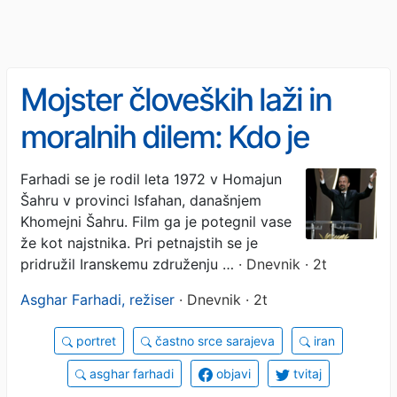
Mojster človeških laži in
moralnih dilem: Kdo je
dobitnik častnega srca
Farhadi se je rodil leta 1972 v Homajun
Šahru v provinci Isfahan, današnjem
Sarajeva?
Khomejni Šahru. Film ga je potegnil vase
že kot najstnika. Pri petnajstih se je
pridružil Iranskemu združenju …
· Dnevnik · 2t
Asghar Farhadi, režiser
· Dnevnik · 2t
portret
častno srce sarajeva
iran
asghar farhadi
objavi
tvitaj