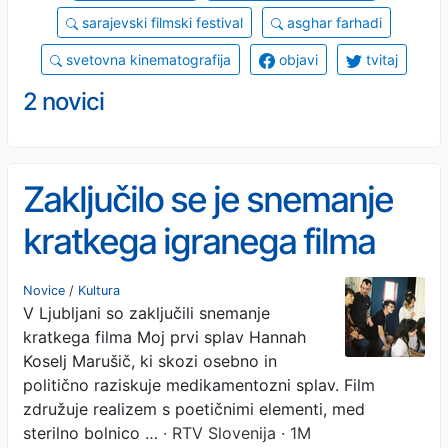
sarajevski filmski festival
asghar farhadi
svetovna kinematografija
objavi
tvitaj
2 novici
Zaključilo se je snemanje
kratkega igranega filma
Moj prvi splav režiserke
Novice
/
Kultura
V Ljubljani so zaključili snemanje
Hannah Koselj Marušič
kratkega filma Moj prvi splav Hannah
Koselj Marušič, ki skozi osebno in
politično raziskuje medikamentozni splav. Film
združuje realizem s poetičnimi elementi, med
sterilno bolnico …
· RTV Slovenija · 1M