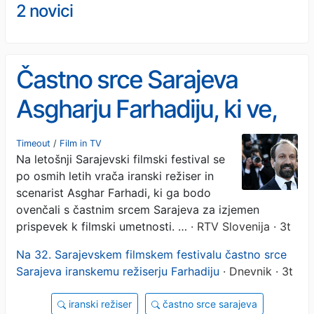
2 novici
Častno srce Sarajeva
Asgharju Farhadiju, ki ve,
da so najgloblje drame
Timeout
/
Film in TV
Na letošnji Sarajevski filmski festival se
skrite v vsakdanjem
po osmih letih vrača iranski režiser in
življenju
scenarist Asghar Farhadi, ki ga bodo
ovenčali s častnim srcem Sarajeva za izjemen
prispevek k filmski umetnosti. …
· RTV Slovenija · 3t
Na 32. Sarajevskem filmskem festivalu častno srce
Sarajeva iranskemu režiserju Farhadiju
· Dnevnik · 3t
iranski režiser
častno srce sarajeva