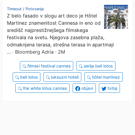
festival v Cannesu, sob ne
Timeout
/
Potovanja
Z belo fasado v slogu art deco je Hôtel
morejo dobiti niti bogataši
Martinez znamenitost Cannesa in eno od
središč najprestižnejšega filmskega
festivala na svetu. Njegova zasebna plaža,
odmaknjena terasa, strešna terasa in apartmaji
…
· Bloomberg Adria · 2M
filmski festival cannes
serija beli lotos
beli lotos
luksuzni hoteli
hôtel martinez
the white lotus cannes
objavi
tvitaj