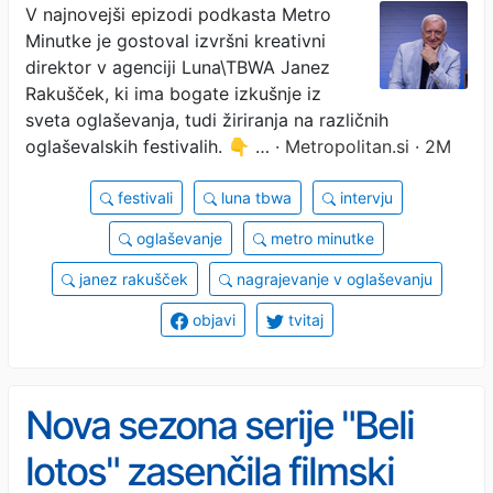
zapustiti radovednost!"
V najnovejši epizodi podkasta Metro
Minutke je gostoval izvršni kreativni
(podkast)
direktor v agenciji Luna\TBWA Janez
Rakušček, ki ima bogate izkušnje iz
sveta oglaševanja, tudi žiriranja na različnih
oglaševalskih festivalih. 👇 …
· Metropolitan.si · 2M
festivali
luna tbwa
intervju
oglaševanje
metro minutke
janez rakušček
nagrajevanje v oglaševanju
objavi
tvitaj
Nova sezona serije "Beli
lotos" zasenčila filmski