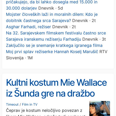
pričakujejo, da bi lahko dosegla med 15.000 in
30.000 dolarjev
Dnevnik · 5d
Mojster človeških laži in moralnih dilem: Kdo je
dobitnik častnega srca Sarajeva?
Dnevnik · 2t
Asghar Farhadi, režiser
Dnevnik · 2t
Na 32. Sarajevskem filmskem festivalu častno srce
Sarajeva iranskemu režiserju Farhadiju
Dnevnik · 3t
Zaključilo se je snemanje kratkega igranega filma
Moj prvi splav režiserke Hannah Koselj Marušič
RTV
Slovenija · 1M
Kultni kostum Mie Wallace
iz Šunda gre na dražbo
Timeout
/
Film in TV
Čeprav je kostum neločljivo povezan z