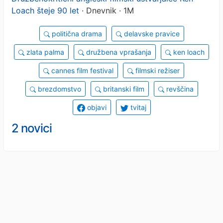
Loach šteje 90 let
· Dnevnik · 1M
politična drama
delavske pravice
zlata palma
družbena vprašanja
ken loach
cannes film festival
filmski režiser
brezdomstvo
britanski film
revščina
objavi
tvitaj
2 novici