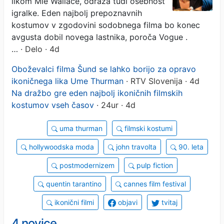
likom Mie Wallace, odraža tudi osebnost
igralke. Eden najbolj prepoznavnih
kostumov v zgodovini sodobnega filma bo konec
avgusta dobil novega lastnika, poroča Vogue .
…
· Delo · 4d
Oboževalci filma Šund se lahko borijo za opravo
ikoničnega lika Ume Thurman
· RTV Slovenija · 4d
Na dražbo gre eden najbolj ikoničnih filmskih
kostumov vseh časov
· 24ur · 4d
uma thurman
filmski kostumi
hollywoodska moda
john travolta
90. leta
postmodernizem
pulp fiction
quentin tarantino
cannes film festival
ikonični filmi
objavi
tvitaj
4 novice