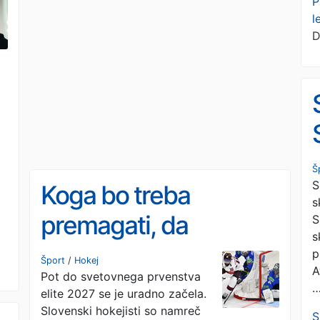
P
l
D
Š
S
Koga bo treba
s
premagati, da
S
s
Slovenci še tretjič
p
Šport
/
Hokej
A
Pot do svetovnega prvenstva
ostanejo med elito?
elite 2027 se je uradno začela.
Slovenski hokejisti so namreč
S