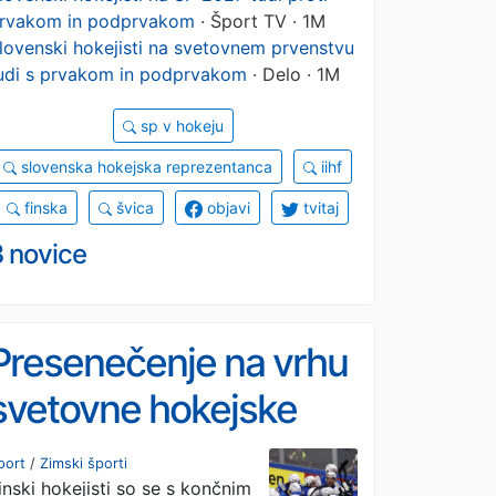
rvakom in podprvakom
· Šport TV · 1M
lovenski hokejisti na svetovnem prvenstvu
udi s prvakom in podprvakom
· Delo · 1M
sp v hokeju
slovenska hokejska reprezentanca
iihf
finska
švica
objavi
tvitaj
3 novice
Presenečenje na vrhu
svetovne hokejske
lestvice, Slovenci še
port
/
Zimski športi
inski hokejisti so se s končnim