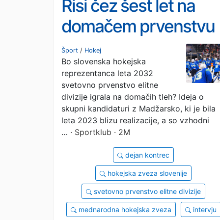
Risi čez šest let na
domačem prvenstvu
elitne divizije?
Šport
/
Hokej
Bo slovenska hokejska
reprezentanca leta 2032
svetovno prvenstvo elitne
divizije igrala na domačih tleh? Ideja o
skupni kandidaturi z Madžarsko, ki je bila
leta 2023 blizu realizacije, a so vzhodni
…
· Sportklub · 2M
dejan kontrec
hokejska zveza slovenije
svetovno prvenstvo elitne divizije
mednarodna hokejska zveza
intervju