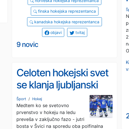
norveška hokejska reprezentanca
Š
finska hokejska reprezentanca
N
kanadska hokejska reprezentanca
p
z
objavi
tvitaj
2
9 novic
n
O
K
v
Celoten hokejski svet
se klanja ljubljanski
Olimpiji
Šport
/
Hokej
Medtem ko se svetovno
prvenstvo v hokeju na ledu
2
preveša v zaključno fazo - jutri
bosta v Švici na sporedu oba polfinalna