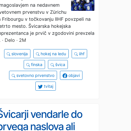
nikoli tako visoko
magoslavjem na nedavnem
vetovnem prvenstvu v Zürichu
n Fribourgu v točkovanju IIHF povzpeli na
etrto mesto. Švicarska hokejska
eprezentanca je prvič v zgodovini prevzela
…
· Delo · 2M
slovenija
hokej na ledu
iihf
finska
švica
svetovno prvenstvo
objavi
tvitaj
Švicarji vendarle do
prvega naslova ali