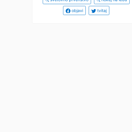
objavi
tvitaj