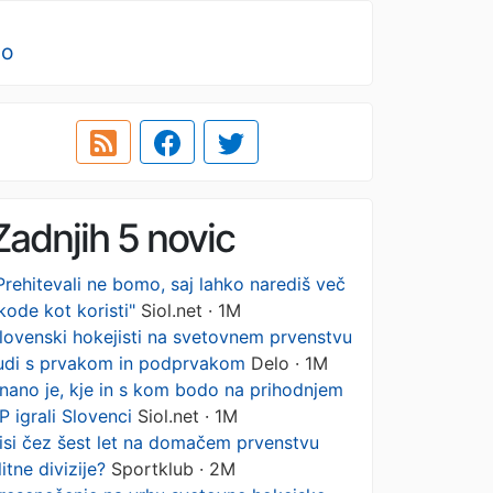
no
Zadnjih 5 novic
Prehitevali ne bomo, saj lahko narediš več
kode kot koristi"
Siol.net · 1M
lovenski hokejisti na svetovnem prvenstvu
udi s prvakom in podprvakom
Delo · 1M
nano je, kje in s kom bodo na prihodnjem
P igrali Slovenci
Siol.net · 1M
isi čez šest let na domačem prvenstvu
litne divizije?
Sportklub · 2M