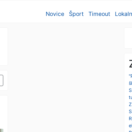
Novice
Šport
Timeout
Lokal
"
š
S
t
Z
S
R
e