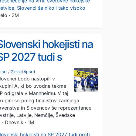
resenečenje na vrhu svetovne hokejske
estvice, Slovenci še nikoli tako visoko
elo · 2M
Slovenski hokejisti na
SP 2027 tudi s
prvakom in
port
/
Zimski športi
lovenci bodo nastopili v
podprvakom
kupini A, ki bo uvodne tekme
P odigrala v Mannheimu. V tej
kupini so poleg finalistov zadnjega
rvenstva in Slovencev še reprezentance
vstrije, Latvije, Nemčije, Švedske
…
· Dnevnik · 1M
lovenski hokejisti na SP 2027 tudi proti