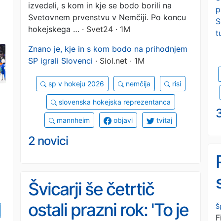
izvedeli, s kom in kje se bodo borili na
p
Svetovnem prvenstvu v Nemčiji. Po koncu
S
hokejskega …
· Svet24 · 1M
t
Znano je, kje in s kom bodo na prihodnjem
SP igrali Slovenci
· Siol.net · 1M
sp v hokeju 2026
nemčija
risi
slovenska hokejska reprezentanca
mannheim
objavi
tvitaj
2 novici
Švicarji še četrtič
ostali prazni rok: 'To je
Š
F