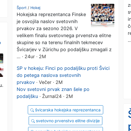
prekletstvo'
z
Šport
/
Hokej
s
Hokejska reprezentanca Finske
i
je osvojila naslov svetovnih
č
prvakov za sezono 2026. V
r
velikem finalu svetovnega prvenstva elitne
?
skupine so na terenu finalnih tekmecev
Švicarjev v Zürichu po podaljšku zmagali z
…
· 24ur · 2M
SP v hokeju: Finci po podaljšku proti Švici
do petega naslova svetovnih
prvakov
· Večer · 2M
u.
Nov svetovni prvak znan šele po
0
podaljšku
· Žurnal24 · 2M
švicarska hokejska reprezentanca
svetovno prvenstvo elitne divizije