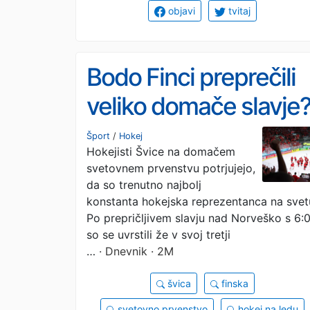
objavi
tvitaj
Bodo Finci preprečili
veliko domače slavje
Šport
/
Hokej
Hokejisti Švice na domačem
svetovnem prvenstvu potrjujejo,
da so trenutno najbolj
konstanta hokejska reprezentanca na svet
Po prepričljivem slavju nad Norveško s 6:
so se uvrstili že v svoj tretji
…
· Dnevnik · 2M
švica
finska
svetovno prvenstvo
hokej na ledu