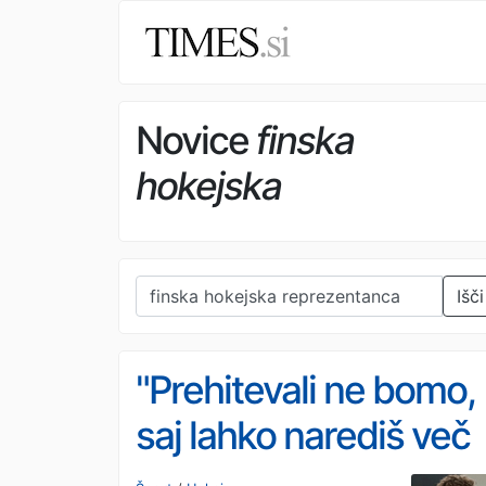
Novice
finska
hokejska
reprezentanca
Išči
"Prehitevali ne bomo,
saj lahko narediš več
škode kot koristi"