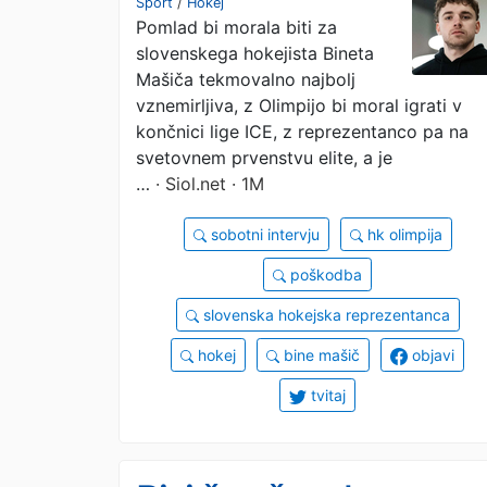
Šport
/
Hokej
Pomlad bi morala biti za
slovenskega hokejista Bineta
Mašiča tekmovalno najbolj
vznemirljiva, z Olimpijo bi moral igrati v
končnici lige ICE, z reprezentanco pa na
svetovnem prvenstvu elite, a je
…
· Siol.net · 1M
sobotni intervju
hk olimpija
poškodba
slovenska hokejska reprezentanca
hokej
bine mašič
objavi
tvitaj