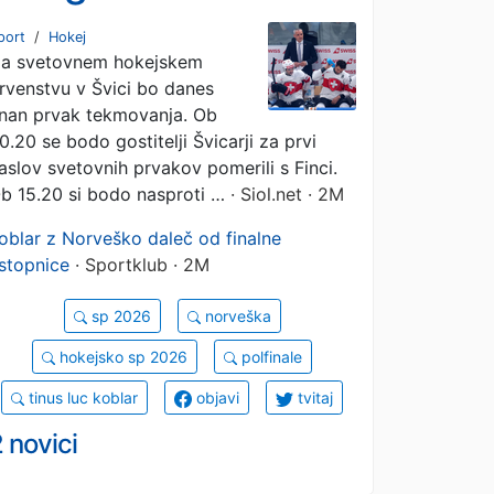
Finci petič?
port
/
Hokej
a svetovnem hokejskem
rvenstvu v Švici bo danes
nan prvak tekmovanja. Ob
0.20 se bodo gostitelji Švicarji za prvi
aslov svetovnih prvakov pomerili s Finci.
b 15.20 si bodo nasproti …
· Siol.net · 2M
oblar z Norveško daleč od finalne
stopnice
· Sportklub · 2M
sp 2026
norveška
hokejsko sp 2026
polfinale
tinus luc koblar
objavi
tvitaj
 novici