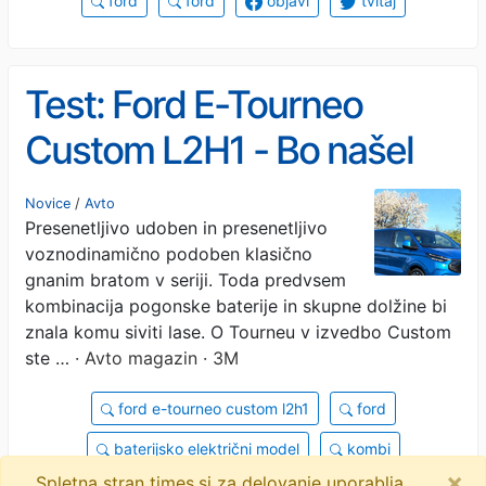
ford
ford
objavi
tvitaj
Test: Ford E-Tourneo
Custom L2H1 - Bo našel
svoj prostor pod soncem?
Novice
/
Avto
Presenetljivo udoben in presenetljivo
voznodinamično podoben klasično
gnanim bratom v seriji. Toda predvsem
kombinacija pogonske baterije in skupne dolžine bi
znala komu siviti lase. O Tourneu v izvedbo Custom
ste …
· Avto magazin · 3M
ford e-tourneo custom l2h1
ford
baterijsko električni model
kombi
×
Spletna stran times.si za delovanje uporablja