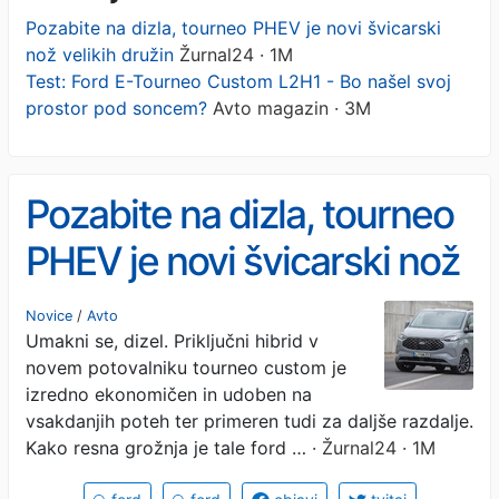
Pozabite na dizla, tourneo PHEV je novi švicarski
nož velikih družin
Žurnal24 · 1M
Test: Ford E-Tourneo Custom L2H1 - Bo našel svoj
prostor pod soncem?
Avto magazin · 3M
Pozabite na dizla, tourneo
PHEV je novi švicarski nož
velikih družin
Novice
/
Avto
Umakni se, dizel. Priključni hibrid v
novem potovalniku tourneo custom je
izredno ekonomičen in udoben na
vsakdanjih poteh ter primeren tudi za daljše razdalje.
Kako resna grožnja je tale ford …
· Žurnal24 · 1M