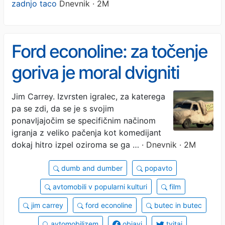
zadnjo taco
Dnevnik · 2M
Ford econoline: za točenje
goriva je moral dvigniti
zadnjo taco
Jim Carrey. Izvrsten igralec, za katerega
pa se zdi, da se je s svojim
ponavljajočim se specifičnim načinom
igranja z veliko pačenja kot komedijant
dokaj hitro izpel oziroma se ga …
· Dnevnik · 2M
dumb and dumber
popavto
avtomobili v popularni kulturi
film
jim carrey
ford econoline
butec in butec
avtomobilizem
objavi
tvitaj