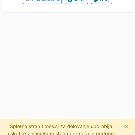
×
Spletna stran times.si za delovanje uporablja
piškotke z namenom štetja prometa in podpore