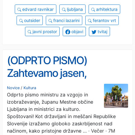
edvard ravnikar
ljubljana
arhitektura
outsider
franci lazarini
ferantov vrt
javni prostor
objavi
tvitaj
(ODPRTO PISMO)
Zahtevamo jasen,
strokoven in odgovoren
Novice
/
Kultura
Odprto pismo ministru za vzgojo in
pristop k oblikovanju
izobraževanje, županu Mestne občine
prihodnosti Križank!
Ljubljana in ministrici za kulturo.
Spoštovani! Kot državljani in meščani Republike
Slovenije izražamo globoko zaskrbljenost nad
načinom, kako pristojne državne …
· Večer · 7M