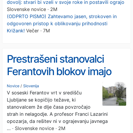
dovolj: stvari bi vzeli v svoje roke in postavili ograjo
Slovenske novice · 2M
(ODPRTO PISMO) Zahtevamo jasen, strokoven in
odgovoren pristop k oblikovanju prihodnosti
Križank!
Večer · 7M
Prestrašeni stanovalci
Ferantovih blokov imajo
dovolj: stvari bi vzeli v
Novice
/
Slovenija
V soseski Ferantov vrt v središču
svoje roke in postavili
Ljubljane se kopičijo težave, ki
ograjo
stanovalcem že dlje časa povzročajo
strah in nelagodje. A profesor Franci Lazarini
opozarja, da rešitev ni v ograjevanju javnega
…
· Slovenske novice · 2M