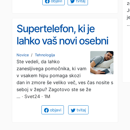
objavi
tvitaj
z
J
j
Supertelefon, ki je
lahko vaš novi osebni
pomočnik za popoln
Novice
/
Tehnologija
Ste vedeli, da lahko
dan
zanesljivega pomočnika, ki vam
v vsakem hipu pomaga skozi
dan in zmore še veliko več, ves čas nosite s
seboj v žepu? Zagotovo ste se že
…
· Svet24 · 1M
objavi
tvitaj