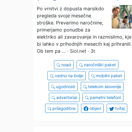
vse stroške. Kaj pa
Po vrnitvi z dopusta marsikdo
pregleda svoje mesečne
mobilni paketi vaše
stroške. Preverimo naročnine,
družine?
primerjamo ponudbe za
elektriko ali zavarovanje in razmislimo, kje
bi lahko v prihodnjih mesecih kaj prihranili.
Ob tem pa …
· Siol.net · 3t
noad
naročniški paket
vedno na bolje
mobilni paket
ugodnosti
telekom slovenije
advertorial
pametni telefoni
prilagoditve
objavi
tvitaj