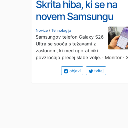
Skrita hiba, ki se na
novem Samsungu
pojavi šele po nekaj
Novice
/
Tehnologija
Samsungov telefon Galaxy S26
mesecih uporabe
Ultra se sooča s težavami z
zaslonom, ki med uporabniki
povzročajo precej slabe volje.
· Monitor · 
objavi
tvitaj