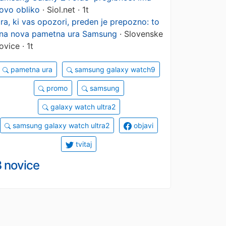
ovo obliko
· Siol.net · 1t
ra, ki vas opozori, preden je prepozno: to
na nova pametna ura Samsung
· Slovenske
ovice · 1t
pametna ura
samsung galaxy watch9
promo
samsung
galaxy watch ultra2
samsung galaxy watch ultra2
objavi
tvitaj
3 novice