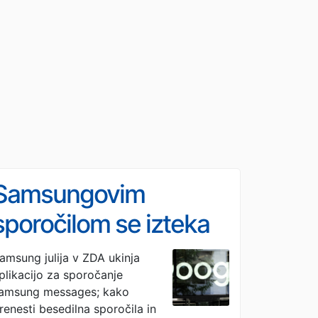
Samsungovim
sporočilom se izteka
čas: prej ali slej bomo
amsung julija v ZDA ukinja
plikacijo za sporočanje
na vrsti tudi mi
amsung messages; kako
renesti besedilna sporočila in