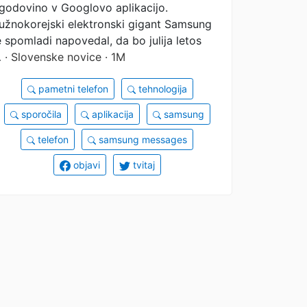
godovino v Googlovo aplikacijo.
užnokorejski elektronski gigant Samsung
e spomladi napovedal, da bo julija letos
…
· Slovenske novice · 1M
pametni telefon
tehnologija
sporočila
aplikacija
samsung
telefon
samsung messages
objavi
tvitaj