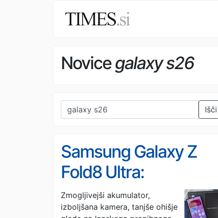
Novice
galaxy s26
Išči
Samsung Galaxy Z
Fold8 Ultra:
učinkovitost na prve
Zmogljivejši akumulator,
izboljšana kamera, tanjše ohišje
mestu