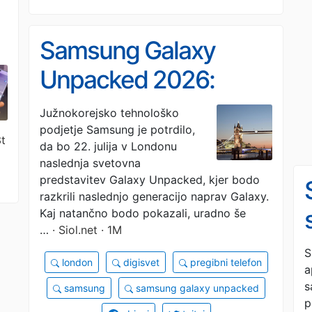
Samsung Galaxy
Unpacked 2026:
podrobnosti še
Južnokorejsko tehnološko
podjetje Samsung je potrdilo,
skrivajo, namigi pa
3t
da bo 22. julija v Londonu
(ne)načrtno kapljajo
naslednja svetovna
predstavitev Galaxy Unpacked, kjer bodo
razkrili naslednjo generacijo naprav Galaxy.
Kaj natančno bodo pokazali, uradno še
…
· Siol.net · 1M
S
london
digisvet
pregibni telefon
a
s
samsung
samsung galaxy unpacked
p