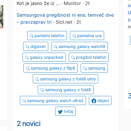
Kot je jasno že iz …
· Monitor · 2t
n
U
Samsungova pregibnost ni ena, temveč dve
z
– pravzaprav tri
· Siol.net · 2t
n
pametni telefon
pametna ura
digisvet
samsung galaxy watch9
galaxy unpacked
pregibni telefon
samsung galaxy z flip8
samsung
samsung galaxy z fold8 ultra
samsung galaxy z fold8
samsung galaxy watch ultra2
objavi
tvitaj
2 novici