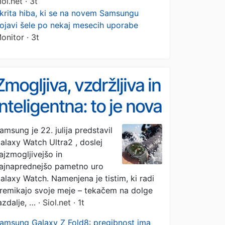
iol.net · 3t
krita hiba, ki se na novem Samsungu
ojavi šele po nekaj mesecih uporabe
onitor · 3t
Zmogljiva, vzdržljiva in
inteligentna: to je nova
pametna ura
amsung je 22. julija predstavil
alaxy Watch Ultra2 , doslej
Samsung Galaxy
ajzmogljivejšo in
Watch Ultra2
ajnaprednejšo pametno uro
alaxy Watch. Namenjena je tistim, ki radi
remikajo svoje meje – tekačem na dolge
azdalje, …
· Siol.net · 1t
amsung Galaxy Z Fold8: pregibnost ima