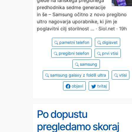
glede na lanskega pregibnega
predhodnika sedme generacije
in še – Samsung očitno z novo pregibno
ultro nagovarja uporabnike, ki jim je
poglavitni cilj storilnost …
· Siol.net · 19h
pametni telefon
digisvet
pregibni telefon
prvi vtisi
samsung
samsung galaxy z fold8 ultra
vtisi
objavi
tvitaj
Po dopustu
pregledamo skoraj