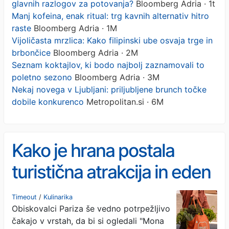
glavnih razlogov za potovanja?
Bloomberg Adria · 1t
Manj kofeina, enak ritual: trg kavnih alternativ hitro
raste
Bloomberg Adria · 1M
Vijoličasta mrzlica: Kako filipinski ube osvaja trge in
brbončice
Bloomberg Adria · 2M
Seznam koktajlov, ki bodo najbolj zaznamovali to
poletno sezono
Bloomberg Adria · 3M
Nekaj novega v Ljubljani: priljubljene brunch točke
dobile konkurenco
Metropolitan.si · 6M
Kako je hrana postala
turistična atrakcija in eden
glavnih razlogov za
Timeout
/
Kulinarika
Obiskovalci Pariza še vedno potrpežljivo
potovanja?
čakajo v vrstah, da bi si ogledali "Mona