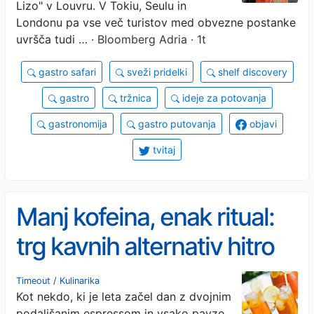
Lizo" v Louvru. V Tokiu, Seulu in
Londonu pa vse več turistov med obvezne postanke
uvršča tudi …
· Bloomberg Adria · 1t
gastro safari
sveži pridelki
shelf discovery
gastro
tržnica
ideje za potovanja
gastronomija
gastro putovanja
objavi
tvitaj
Manj kofeina, enak ritual:
trg kavnih alternativ hitro
raste
Timeout
/
Kulinarika
Kot nekdo, ki je leta začel dan z dvojnim
podaljšanim espressom in vsako pavzo