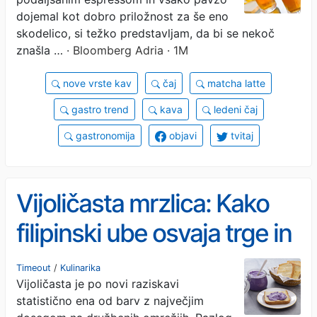
dojemal kot dobro priložnost za še eno
skodelico, si težko predstavljam, da bi se nekoč
znašla …
· Bloomberg Adria · 1M
nove vrste kav
čaj
matcha latte
gastro trend
kava
ledeni čaj
gastronomija
objavi
tvitaj
Vijoličasta mrzlica: Kako
filipinski ube osvaja trge in
brbončice
Timeout
/
Kulinarika
Vijoličasta je po novi raziskavi
statistično ena od barv z največjim