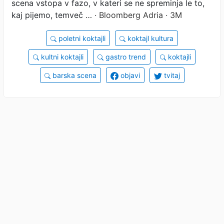
scena vstopa v fazo, v kateri se ne spreminja le to,
kaj pijemo, temveč …
· Bloomberg Adria · 3M
poletni koktajli
koktajl kultura
kultni koktajli
gastro trend
koktajli
barska scena
objavi
tvitaj