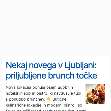
Nekaj novega v Ljubljani:
priljubljene brunch točke
dobile konkurenco
Nova lokacija ponuja osem udobnih
hotelskih sob in bistro, ki navdušuje tudi
s ponudbo brunchev. 👇 Butične
kulinarične lokacije in moderni bistroji so
še en novejši trend predvsem na ljubljanski