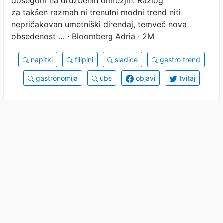
dosegom na družbenih omrežjih. Razlog
za takšen razmah ni trenutni modni trend niti
nepričakovan umetniški direndaj, temveč nova
obsedenost …
· Bloomberg Adria · 2M
napitki
filipini
sladice
gastro trend
gastronomija
ube
objavi
tvitaj