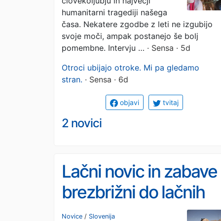
človekoljubju in največji
humanitarni tragediji našega
časa. Nekatere zgodbe z leti ne izgubijo
svoje moči, ampak postanejo še bolj
pomembne. Intervju …
· Sensa · 5d
Otroci ubijajo otroke. Mi pa gledamo
stran.
· Sensa · 6d
objavi
tvitaj
2 novici
Lačni novic in zabave
brezbrižni do lačnih
miru: Bo zato prvič po
Novice
/
Slovenija