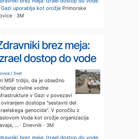
dravniki brez meja: Izrael dostop do vode
 Gazi uporablja kot orožje
Primorske
ovice · 3M
Zdravniki brez meja:
Izrael dostop do vode
v Gazi uporablja kot
ovice
/
Svet
ri MSF trdijo, da je obsežno
orožje
ničenje civilne vodne
nfrastrukture v Gazi v povezavi
 oviranjem dostopa "sestavni del
zraelskega genocida". V poročilu z
aslovom Voda kot orožje organizacija
avaja, …
· Dnevnik · 3M
dravniki brez meja: Izrael dostop do vode