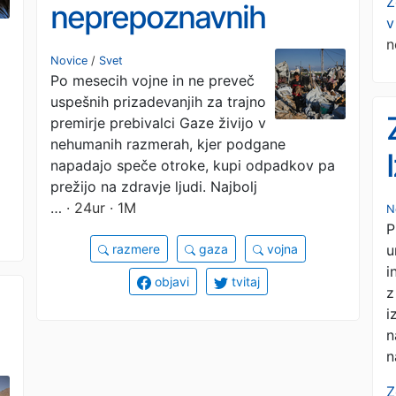
Z
neprepoznavnih
v
n
trupel, glodalci grizejo
Novice
/
Svet
Po mesecih vojne in ne preveč
speče otroke
uspešnih prizadevanjih za trajno
premirje prebivalci Gaze živijo v
nehumanih razmerah, kjer podgane
napadajo speče otroke, kupi odpadkov pa
prežijo na zdravje ljudi. Najbolj
…
· 24ur · 1M
N
P
u
razmere
gaza
vojna
i
objavi
tvitaj
z
i
n
n
Z