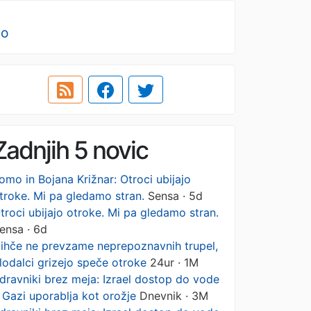
no
Zadnjih 5 novic
omo in Bojana Križnar: Otroci ubijajo
troke. Mi pa gledamo stran.
Sensa · 5d
troci ubijajo otroke. Mi pa gledamo stran.
ensa · 6d
ihče ne prevzame neprepoznavnih trupel,
lodalci grizejo speče otroke
24ur · 1M
dravniki brez meja: Izrael dostop do vode
 Gazi uporablja kot orožje
Dnevnik · 3M