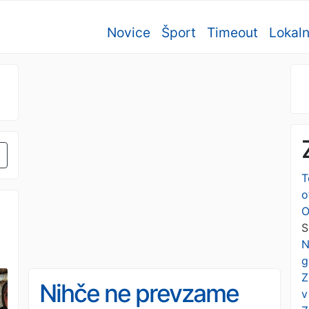
Novice
Šport
Timeout
Lokal
T
o
O
S
N
g
o
Z
Nihče ne prevzame
v