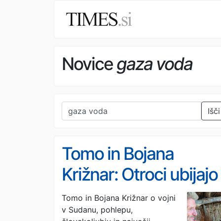
Novice
gaza voda
Išči
Tomo in Bojana
Križnar: Otroci ubijajo
otroke. Mi pa gledam
Tomo in Bojana Križnar o vojni
v Sudanu, pohlepu,
stran.