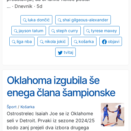
…
· Dnevnik · 5d
luka dončić
shai gilgeous-alexander
jayson tatum
steph curry
tyrese maxey
liga nba
nikola jokić
košarka
objavi
tvitaj
Oklahoma izgubila še
enega člana šampionske
ekipe
Šport
/
Košarka
Ostrostrelec Isaiah Joe se iz Oklahome
seli v Detroit. Prvaki iz sezone 2024/25
bodo zanj prejeli dva izbora drugega