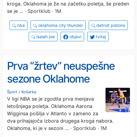
kroga. Oklahoma je že na začetku poletja, še preden
se je …
· Sportklub · 1M
nba
oklahoma city thunder
detroit pistons
isaiah joe
objavi
tvitaj
Prva “žrtev” neuspešne
sezone Oklahome
Šport
/
Košarka
V ligi NBA se je zgodila prva menjava
letošnjega poletja. Oklahoma Aarona
Wigginsa pošilja v Atlanto v zameno za
dva prihajajoča izbora drugega kroga nabora.
Oklahoma, ki je v sezoni …
· Sportklub · 1M