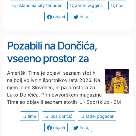
oklahoma city thunder
aaron wiggins
nba
objavi
tvitaj
Pozabili na Dončića,
vseeno prostor za
Slovenca
Ameriški Time je objavil seznam stotih
najbolj vplivnih športnikov leta 2026. Na
njem je en Slovenec, ni pa prostora za
Luko Dončića. Pri newyorškem magazinu
Time so objavili seznam stotih …
· Sportklub · 2M
time
luka dončić
tadej pogačar
objavi
tvitaj