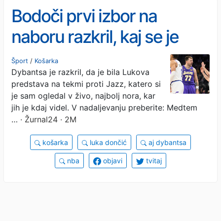
Bodoči prvi izbor na
naboru razkril, kaj se je
zgodilo, ko je Luko gledal v
Šport
/
Košarka
Dybantsa je razkril, da je bila Lukova
živo
predstava na tekmi proti Jazz, katero si
je sam ogledal v živo, najbolj nora, kar
jih je kdaj videl. V nadaljevanju preberite: Medtem
…
· Žurnal24 · 2M
košarka
luka dončić
aj dybantsa
nba
objavi
tvitaj