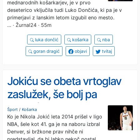
mednarodnih košarkarjev, je v prvo
deseterico vključila tudi Luko Dončića, ki pa je v
primerjavi z lanskim letom izgubil eno mesto.
…
· Žurnal24 · 55m
luka dončić
košarka
nba
goran dragić
objavi
tvitaj
Jokiću se obeta vrtoglav
zaslužek, še bolj pa
Dončiću poleti 2028
Šport
/
Košarka
Ko je Nikola Jokić leta 2014 prišel v ligo
NBA, šele kot 41. ga je na naboru izbral
Denver, si bržkone prav nihče ni
predstavljal, da bi lahko nekoč postal