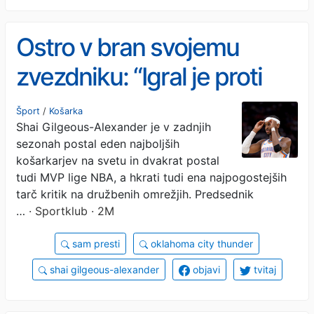
Ostro v bran svojemu
zvezdniku: “Igral je proti
šestim”
Šport
/
Košarka
Shai Gilgeous-Alexander je v zadnjih
sezonah postal eden najboljših
košarkarjev na svetu in dvakrat postal
tudi MVP lige NBA, a hkrati tudi ena najpogostejših
tarč kritik na družbenih omrežjih. Predsednik
…
· Sportklub · 2M
sam presti
oklahoma city thunder
shai gilgeous-alexander
objavi
tvitaj