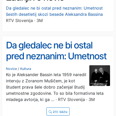
Da gledalec ne bi ostal pred neznanim: Umetnost
šestih desetletij skozi besede Aleksandra Bassina
RTV Slovenija · 3M
Da gledalec ne bi ostal
pred neznanim: Umetnost
šestih desetletij skozi
Novice
/
Kultura
Ko je Aleksander Bassin leta 1959 naredil
besede Aleksandra
intervju z Zoranom Mušičem, je kot
Bassina
študent prava šele dobro začenjal študij
umetnostne zgodovine. To so bila formativna leta
mladega avtorja, ki ga …
· RTV Slovenija · 3M
zrc sazu