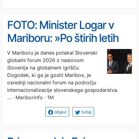
FOTO: Minister Logar v
Mariboru: »Po štirih letih
bomo med svetovno elito«
V Mariboru je danes potekal Slovenski
globalni forum 2026 z naslovom
Slovenija na globalnem igrišču.
Dogodek, ki ga je gostil Maribox, je
osrednji nacionalni forum na področju
internacionalizacije slovenskega gospodarstva.
…
· Mariborinfo · 1M
objavi
tvitaj