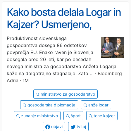
Kako bosta delala Logar in
Kajzer? Usmerjeno,
pragmatično in učinkovito
Produktivnost slovenskega
gospodarstva dosega 86 odstotkov
povprečja EU. Enako raven je Slovenija
dosegala pred 20 leti, kar po besedah
novega ministra za gospodarstvo Anžeta Logarja
kaže na dolgotrajno stagnacijo. Zato …
· Bloomberg
Adria · 1M
ministrstvo za gospodarstvo
gospodarska diplomacija
anže logar
zunanje ministrstvo
šport
tone kajzer
objavi
tvitaj