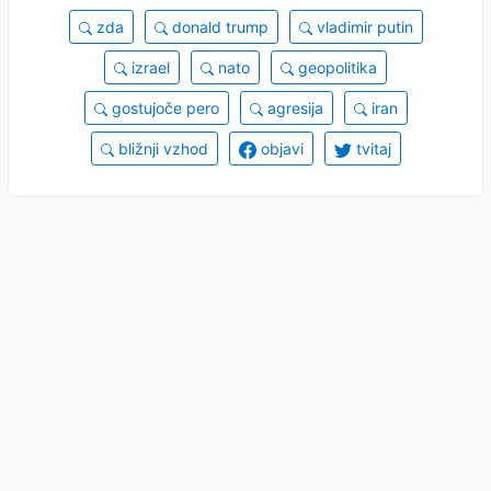
zda
donald trump
vladimir putin
izrael
nato
geopolitika
gostujoče pero
agresija
iran
bližnji vzhod
objavi
tvitaj