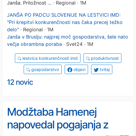
Janša. Priložnost …
· Regional · 1M
JANŠA PO PADCU SLOVENIJE NA LESTVICI IMD:
"Pri krepitvi konkurenčnosti nas čaka precej težko
delo"
· Regional · 1M
Janša v Bruslju: najprej moč gospodarstva, šele nato
večja obrambna poraba
· Svet24 · 1M
lestvica konkurenčnosti imd
produktivnost
gospodarstvo
objavi
tvitaj
12 novic
Modžtaba Hamenej
napovedal pogajanja z