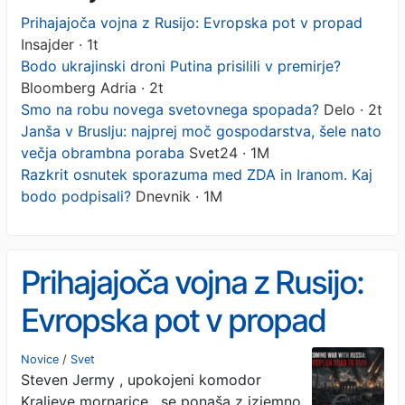
Prihajajoča vojna z Rusijo: Evropska pot v propad
Insajder · 1t
Bodo ukrajinski droni Putina prisilili v premirje?
Bloomberg Adria · 2t
Smo na robu novega svetovnega spopada?
Delo · 2t
Janša v Bruslju: najprej moč gospodarstva, šele nato
večja obrambna poraba
Svet24 · 1M
Razkrit osnutek sporazuma med ZDA in Iranom. Kaj
bodo podpisali?
Dnevnik · 1M
Prihajajoča vojna z Rusijo:
Evropska pot v propad
Novice
/
Svet
Steven Jermy , upokojeni komodor
Kraljeve mornarice , se ponaša z izjemno