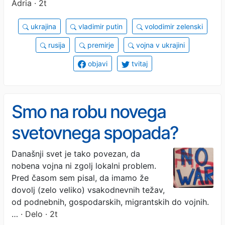
Adria · 2t
ukrajina
vladimir putin
volodimir zelenski
rusija
premirje
vojna v ukrajini
objavi
tvitaj
Smo na robu novega
svetovnega spopada?
Današnji svet je tako povezan, da
nobena vojna ni zgolj lokalni problem.
Pred časom sem pisal, da imamo že
dovolj (zelo veliko) vsakodnevnih težav,
od podnebnih, gospodarskih, migrantskih do vojnih.
…
· Delo · 2t