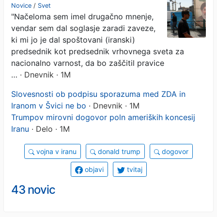
ZDA na štiri oči
Novice
/
Svet
"Načeloma sem imel drugačno mnenje,
vendar sem dal soglasje zaradi zaveze,
ki mi jo je dal spoštovani (iranski)
predsednik kot predsednik vrhovnega sveta za
nacionalno varnost, da bo zaščitil pravice
…
· Dnevnik · 1M
Slovesnosti ob podpisu sporazuma med ZDA in
Iranom v Švici ne bo
· Dnevnik · 1M
Trumpov mirovni dogovor poln ameriških koncesij
Iranu
· Delo · 1M
vojna v iranu
donald trump
dogovor
objavi
tvitaj
43 novic