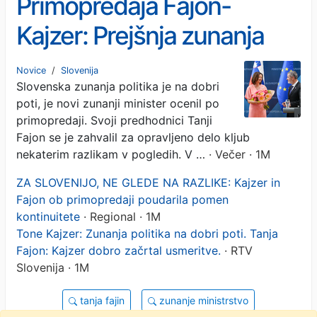
Primopredaja Fajon-
Kajzer: Prejšnja zunanja
ministrica in novi minister
Novice
/
Slovenija
Slovenska zunanja politika je na dobri
sta si ponudila roko tudi
poti, je novi zunanji minister ocenil po
naprej za Slovenijo
primopredaji. Svoji predhodnici Tanji
Fajon se je zahvalil za opravljeno delo kljub
nekaterim razlikam v pogledih. V …
· Večer · 1M
ZA SLOVENIJO, NE GLEDE NA RAZLIKE: Kajzer in
Fajon ob primopredaji poudarila pomen
kontinuitete
· Regional · 1M
Tone Kajzer: Zunanja politika na dobri poti. Tanja
Fajon: Kajzer dobro začrtal usmeritve.
· RTV
Slovenija · 1M
tanja fajin
zunanje ministrstvo