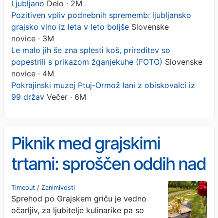
Ljubljano
Delo · 2M
Pozitiven vpliv podnebnih sprememb: ljubljansko
grajsko vino iz leta v leto boljše
Slovenske
novice · 3M
Le malo jih še zna splesti koš, prireditev so
popestrili s prikazom žganjekuhe (FOTO)
Slovenske
novice · 4M
Pokrajinski muzej Ptuj-Ormož lani z obiskovalci iz
99 držav
Večer · 6M
Piknik med grajskimi
trtami: sproščen oddih nad
Ljubljano
Timeout
/
Zanimivosti
Sprehod po Grajskem griču je vedno
očarljiv, za ljubitelje kulinarike pa so