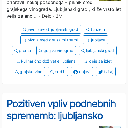
pripravili nekaj posebnega – piknik sredi
grajskega vinograda. Ljubljanski grad , ki že vrsto let
velja za eno …
· Delo · 2M
javni zavod ljubljanski grad
turizem
piknik med grajskimi trtami
ljubljana
promo
grajski vinograd
ljubljanski grad
kulinarično doživetje ljubljana
ideje za izlet
grajsko vino
oddih
objavi
tvitaj
Pozitiven vpliv podnebnih
sprememb: ljubljansko
grajsko vino iz leta v leto