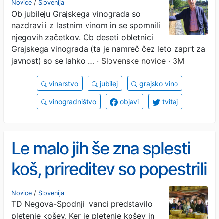
Novice
/
Slovenija
Ob jubileju Grajskega vinograda so
boljše
nazdravili z lastnim vinom in se spomnili
njegovih začetkov. Ob deseti obletnici
Grajskega vinograda (ta je namreč čez leto zaprt za
javnost) so se lahko …
· Slovenske novice · 3M
vinarstvo
jubilej
grajsko vino
vinogradništvo
objavi
tvitaj
Le malo jih še zna splesti
koš, prireditev so popestrili
s prikazom žganjekuhe
Novice
/
Slovenija
TD Negova-Spodnji Ivanci predstavilo
(FOTO)
pletenje košev. Ker je pletenje košev in