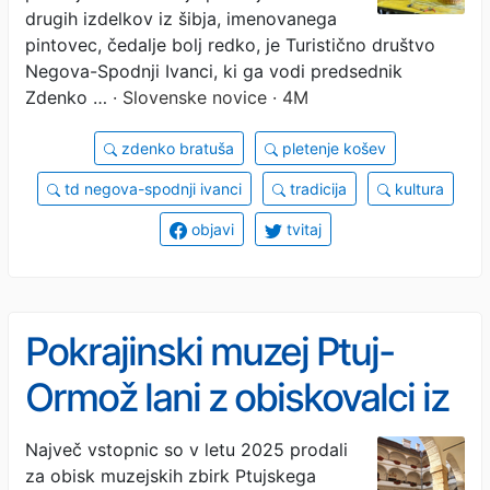
drugih izdelkov iz šibja, imenovanega
pintovec, čedalje bolj redko, je Turistično društvo
Negova-Spodnji Ivanci, ki ga vodi predsednik
Zdenko …
· Slovenske novice · 4M
zdenko bratuša
pletenje košev
td negova-spodnji ivanci
tradicija
kultura
objavi
tvitaj
Pokrajinski muzej Ptuj-
Ormož lani z obiskovalci iz
99 držav
Največ vstopnic so v letu 2025 prodali
za obisk muzejskih zbirk Ptujskega