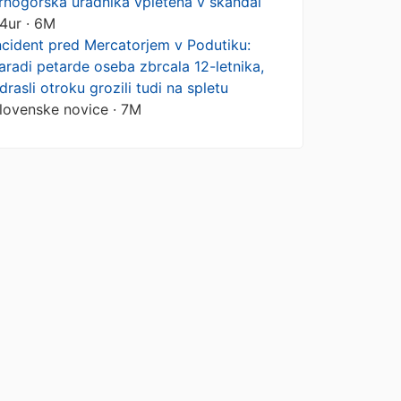
rnogorska uradnika vpletena v škandal
4ur · 6M
ncident pred Mercatorjem v Podutiku:
aradi petarde oseba zbrcala 12-letnika,
drasli otroku grozili tudi na spletu
lovenske novice · 7M