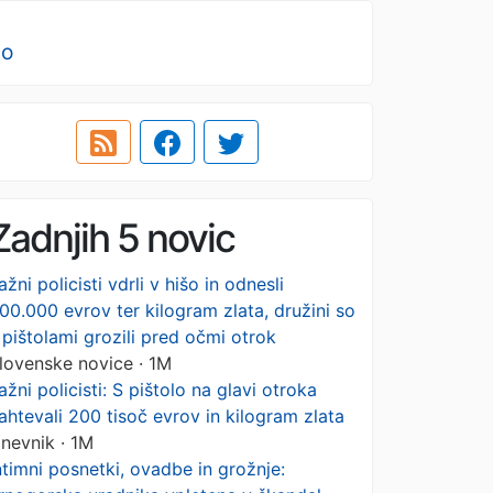
no
Zadnjih 5 novic
ažni policisti vdrli v hišo in odnesli
00.000 evrov ter kilogram zlata, družini so
 pištolami grozili pred očmi otrok
lovenske novice · 1M
ažni policisti: S pištolo na glavi otroka
ahtevali 200 tisoč evrov in kilogram zlata
nevnik · 1M
ntimni posnetki, ovadbe in grožnje: