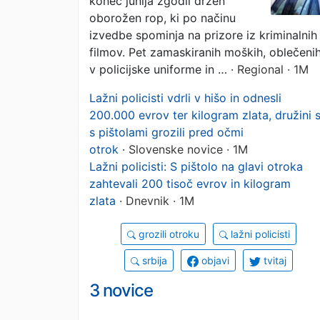
konec junija zgodil drzen
kilogram zlata
oborožen rop, ki po načinu
izvedbe spominja na prizore iz kriminalnih
filmov. Pet zamaskiranih moških, oblečeni
v policijske uniforme in …
· Regional · 1M
Lažni policisti vdrli v hišo in odnesli
200.000 evrov ter kilogram zlata, družini 
s pištolami grozili pred očmi
otrok
· Slovenske novice · 1M
Lažni policisti: S pištolo na glavi otroka
zahtevali 200 tisoč evrov in kilogram
zlata
· Dnevnik · 1M
grozili otroku
lažni policisti
srbija
objavi
tvitaj
3 novice