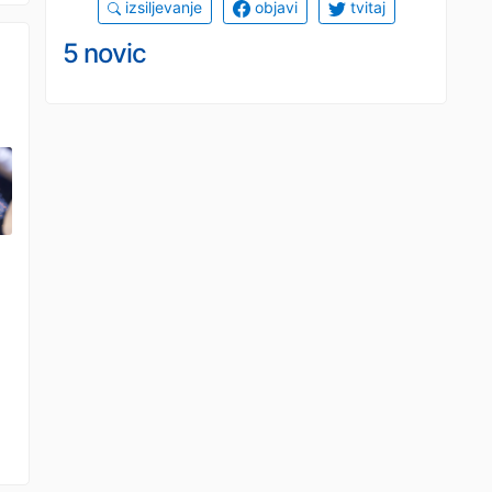
izsiljevanje
objavi
tvitaj
5 novic
a