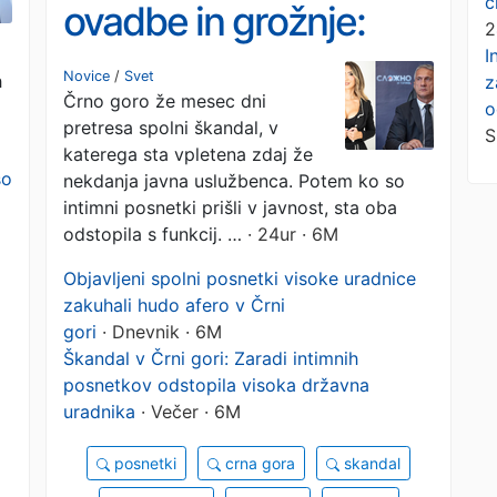
č
ovadbe in grožnje:
2
I
črnogorska uradnika
Novice
/
Svet
h
z
Črno goro že mesec dni
vpletena v škandal
o
pretresa spolni škandal, v
S
katerega sta vpletena zdaj že
so
nekdanja javna uslužbenca. Potem ko so
intimni posnetki prišli v javnost, sta oba
odstopila s funkcij. …
· 24ur · 6M
Objavljeni spolni posnetki visoke uradnice
zakuhali hudo afero v Črni
gori
· Dnevnik · 6M
Škandal v Črni gori: Zaradi intimnih
posnetkov odstopila visoka državna
uradnika
· Večer · 6M
posnetki
crna gora
skandal