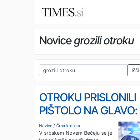
Novice
grozili otroku
Išči
OTROKU PRISLONILI
PIŠTOLO NA GLAVO:
Lažni policisti odnesli
Novice
/
Črna kronika
V srbskem Novem Bečeju se je
200 tisoč evrov in