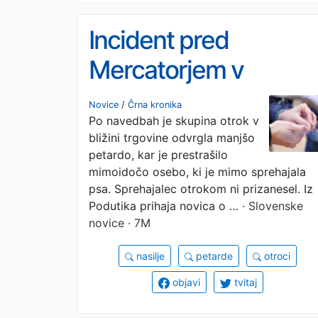
Incident pred
Mercatorjem v
Podutiku: zaradi
Novice
/
Črna kronika
Po navedbah je skupina otrok v
petarde oseba zbrcal
bližini trgovine odvrgla manjšo
12-letnika, odrasli
petardo, kar je prestrašilo
mimoidočo osebo, ki je mimo sprehajala
otroku grozili tudi na
psa. Sprehajalec otrokom ni prizanesel. Iz
Podutika prihaja novica o …
· Slovenske
spletu
novice · 7M
nasilje
petarde
otroci
objavi
tvitaj