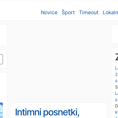
Novice
Šport
Timeout
Lokal
L
2
s
S
L
z
D
Intimni posnetki,
I