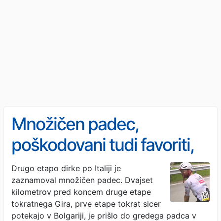
Množičen padec,
poškodovani tudi favoriti,
hud udarec za UAE
Drugo etapo dirke po Italiji je
zaznamoval množičen padec. Dvajset
kilometrov pred koncem druge etape
tokratnega Gira, prve etape tokrat sicer
potekajo v Bolgariji, je prišlo do gredega padca v