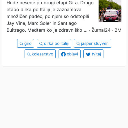
dirkajte in se skril v avto
Hude besede po drugi etapi Gira. Drugo
etapo dirka po Italiji je zaznamoval
množičen padec, po njem so odstopili
Jay Vine, Marc Soler in Santiago
Buitrago. Medtem ko je zdravniško …
· Žurnal24 · 2M
giro
dirka po italiji
jasper stuyven
kolesarstvo
objavi
tvitaj