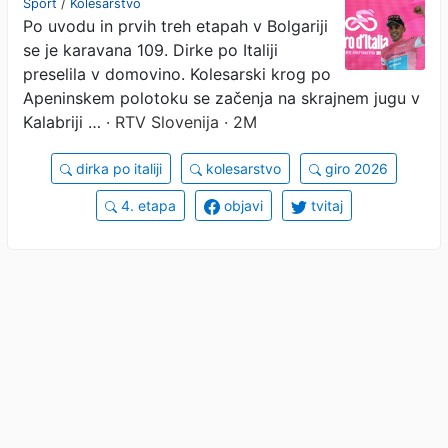
Šport
/
Kolesarstvo
Po uvodu in prvih treh etapah v Bolgariji
se je karavana 109. Dirke po Italiji
preselila v domovino. Kolesarski krog po
Apeninskem polotoku se začenja na skrajnem jugu v
Kalabriji …
· RTV Slovenija · 2M
dirka po italiji
kolesarstvo
giro 2026
4. etapa
objavi
tvitaj