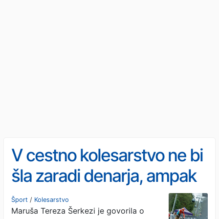
V cestno kolesarstvo ne bi
šla zaradi denarja, ampak
ker bi v gorskem dosegla
Šport
/
Kolesarstvo
Maruša Tereza Šerkezi je govorila o
vse, kar lahko