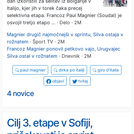
dan izkoristili za selitev iz Bolgarije v
Italijo, kjer jih v torek čaka precej
selektivna etapa. Francoz Paul Magnier (Soudal) je
osvojil tretjo etapo …
· Delo · 2M
Magnier drugič najmočnejši v sprintu, Silva ostaja v
rožnatem
· Šport TV · 2M
Francoz Magnier ponovil petkovo vajo, Urugvajec
Silva ostal v rožnatem
· Dnevnik · 2M
paul magnier
dirka po italiji
giro d'italia
objavi
tvitaj
4 novice
Cilj 3. etape v Sofiji,