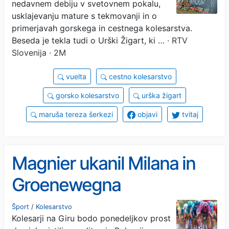
nedavnem debiju v svetovnem pokalu,
usklajevanju mature s tekmovanji in o
primerjavah gorskega in cestnega kolesarstva.
Beseda je tekla tudi o Urški Žigart, ki …
· RTV
Slovenija · 2M
vuelta
cestno kolesarstvo
gorsko kolesarstvo
urška žigart
maruša tereza šerkezi
objavi
tvitaj
Magnier ukanil Milana in
Groenewegna
Šport
/
Kolesarstvo
Kolesarji na Giru bodo ponedeljkov prost