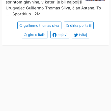
sprintom glavnine, v kateri je bil najboljši
Urugvajec Guillermo Thomas Silva, član Astane. To
…
· Sportklub · 2M
guillermo thomas silva
dirka po italiji
giro d'italia
objavi
tvitaj