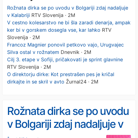
Rožnata dirka se po uvodu v Bolgariji zdaj nadaljuje
v Kalabriji
RTV Slovenija · 2M
V cestno kolesarstvo ne bi šla zaradi denarja, ampak
ker bi v gorskem dosegla vse, kar lahko
RTV
Slovenija · 2M
Francoz Magnier ponovil petkovo vajo, Urugvajec
Silva ostal v rožnatem
Dnevnik · 2M
Cilj 3. etape v Sofiji, pričakovati je sprint glavnine
RTV Slovenija · 2M
O direktorju dirke: Kot prestrašen pes je kričal
dirkajte in se skril v avto
Žurnal24 · 2M
Rožnata dirka se po uvodu
v Bolgariji zdaj nadaljuje v
Kalabriji