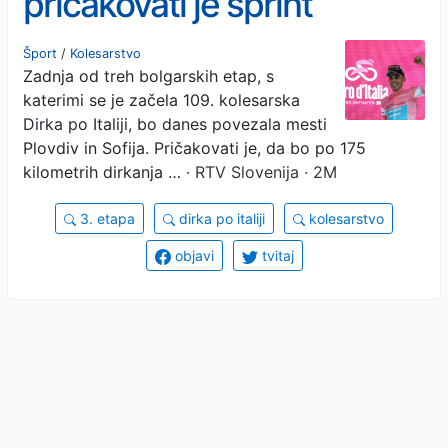
pričakovati je sprint
glavnine
Šport
/
Kolesarstvo
Zadnja od treh bolgarskih etap, s
katerimi se je začela 109. kolesarska
Dirka po Italiji, bo danes povezala mesti
Plovdiv in Sofija. Pričakovati je, da bo po 175
kilometrih dirkanja …
· RTV Slovenija · 2M
3. etapa
dirka po italiji
kolesarstvo
objavi
tvitaj