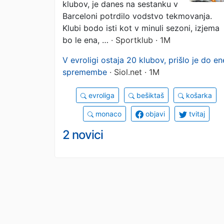
klubov, je danes na sestanku v
Barceloni potrdilo vodstvo tekmovanja.
Klubi bodo isti kot v minuli sezoni, izjema
bo le ena, …
· Sportklub · 1M
V evroligi ostaja 20 klubov, prišlo je do en
spremembe
· Siol.net · 1M
evroliga
bešiktaš
košarka
monaco
objavi
tvitaj
2 novici