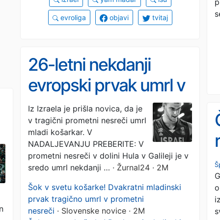
p
s
evroliga
objavi
tvitaj
26-letni nekdanji
evropski prvak umrl v
prometni nesreči
Iz Izraela je prišla novica, da je
v tragični prometni nesreči umrl
mladi košarkar. V
NADALJEVANJU PREBERITE: V
prometni nesreči v dolini Hula v Galileji je v
Š
sredo umrl nekdanji …
· Žurnal24 · 2M
G
Šok v svetu košarke! Dvakratni mladinski
o
prvak tragično umrl v prometni
i
n
nesreči
· Slovenske novice · 2M
s