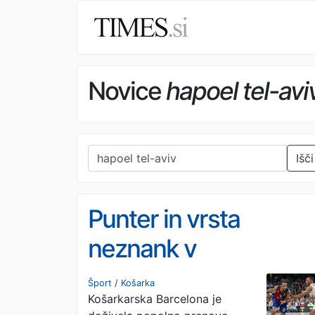
Novice
hapoel tel-avi
Išči
Punter in vrsta
neznank v
prevetrenem kadru
Šport
/
Košarka
Košarkarska Barcelona je
Barcelone