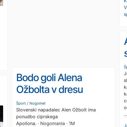
K
V
s
Š
J
Bodo goli Alena
s
Ožbolta v dresu
k
k
Levadiakosa dovolj le
c
Šport
/
Nogomet
o
Slovenski napadalec Alen Ožbolt ima
za ciprsko ligo?
ponudbo ciprskega
Apollona.
· Nogomania · 1M
J