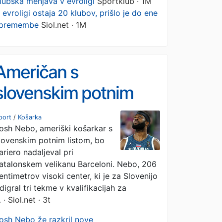
lubska menjava v evroligi
Sportklub · 1M
 evroligi ostaja 20 klubov, prišlo je do ene
premembe
Siol.net · 1M
Američan s
slovenskim potnim
listom podpisal za
port
/
Košarka
osh Nebo, ameriški košarkar s
Barcelono. Prihaja tudi
lovenskim potnim listom, bo
Sekulić?
ariero nadaljeval pri
atalonskem velikanu Barceloni. Nebo, 206
entimetrov visoki center, ki je za Slovenijo
digral tri tekme v kvalifikacijah za
…
· Siol.net · 3t
osh Nebo že razkril nove