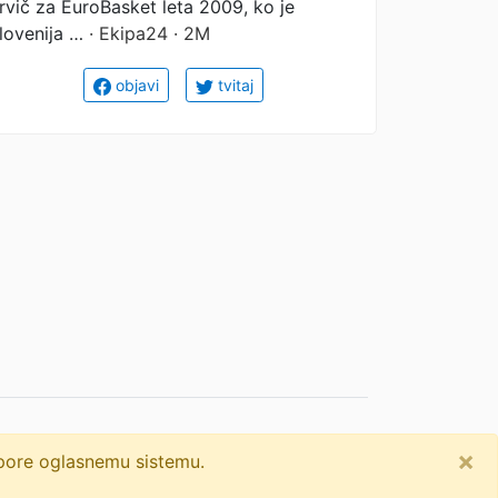
rvič za EuroBasket leta 2009, ko je
lovenija …
· Ekipa24 · 2M
objavi
tvitaj
×
dpore oglasnemu sistemu.