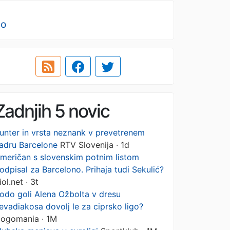
no
Zadnjih 5 novic
unter in vrsta neznank v prevetrenem
adru Barcelone
RTV Slovenija · 1d
meričan s slovenskim potnim listom
odpisal za Barcelono. Prihaja tudi Sekulić?
iol.net · 3t
odo goli Alena Ožbolta v dresu
evadiakosa dovolj le za ciprsko ligo?
ogomania · 1M