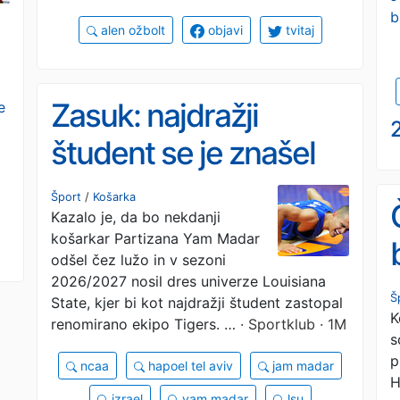
b
alen ožbolt
objavi
tvitaj
Zasuk: najdražji
e
2
študent se je znašel
na dražbi
Šport
/
Košarka
Kazalo je, da bo nekdanji
košarkar Partizana Yam Madar
odšel čez lužo in v sezoni
2026/2027 nosil dres univerze Louisiana
Š
State, kjer bi kot najdražji študent zastopal
K
renomirano ekipo Tigers. …
· Sportklub · 1M
s
p
ncaa
hapoel tel aviv
jam madar
H
izrael
yam madar
lsu