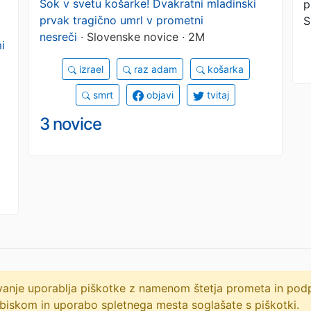
Šok v svetu košarke! Dvakratni mladinski
p
prvak tragično umrl v prometni
S
nesreči
· Slovenske novice · 2M
i
izrael
raz adam
košarka
smrt
objavi
tvitaj
3 novice
lovanje uporablja piškotke z namenom štetja prometa in po
biskom in uporabo spletnega mesta soglašate s piškotki.