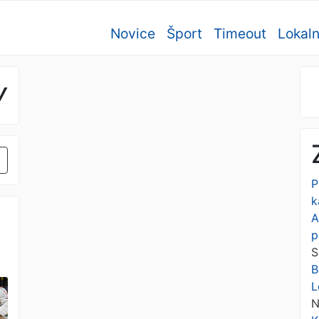
Novice
Šport
Timeout
Lokal
v
P
k
A
p
S
B
L
N