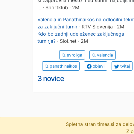
si zagotovila mesto med štirimi najboljšimi
…
· Sportklub · 2M
Valencia in Panathinaikos na odločilni tekm
za zaključni turnir
· RTV Slovenija · 2M
Kdo bo zadnji udeleženec zaključnega
turnirja?
· Siol.net · 2M
evroliga
valencia
panathinaikos
objavi
tvitaj
3 novice
Spletna stran times.si za de
© 2009-2026
times
.si
Z o