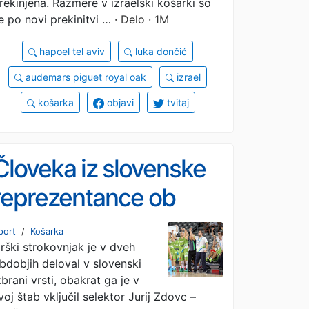
rekinjena. Razmere v izraelski košarki so
e po novi prekinitvi …
· Delo · 1M
hapoel tel aviv
luka dončić
audemars piguet royal oak
izrael
košarka
objavi
tvitaj
Človeka iz slovenske
reprezentance ob
vrnitvi doma pričakala
port
/
Košarka
rški strokovnjak je v dveh
druga družina
bdobjih deloval v slovenski
zbrani vrsti, obakrat ga je v
voj štab vključil selektor Jurij Zdovc –