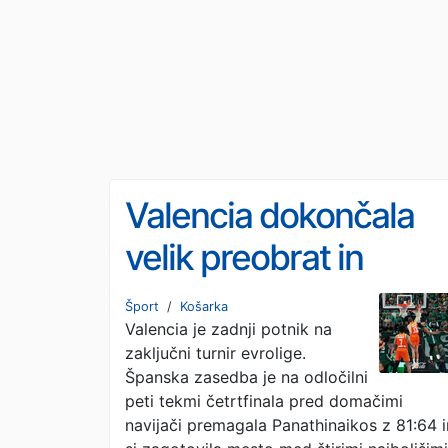
Valencia dokončala
velik preobrat in
potuje na F4
Šport
/
Košarka
Valencia je zadnji potnik na
zaključni turnir evrolige.
Španska zasedba je na odločilni
peti tekmi četrtfinala pred domačimi
navijači premagala Panathinaikos z 81:64 i