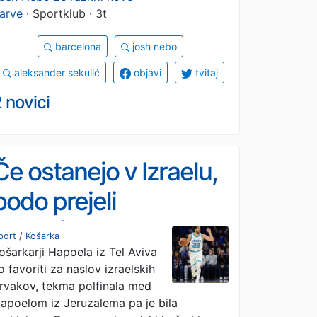
arve
· Sportklub · 3t
barcelona
josh nebo
aleksander sekulić
objavi
tvitaj
 novici
Če ostanejo v Izraelu,
bodo prejeli
Dončićevo najljubšo
port
/
Košarka
ošarkarji Hapoela iz Tel Aviva
uro
o favoriti za naslov izraelskih
rvakov, tekma polfinala med
apoelom iz Jeruzalema pa je bila