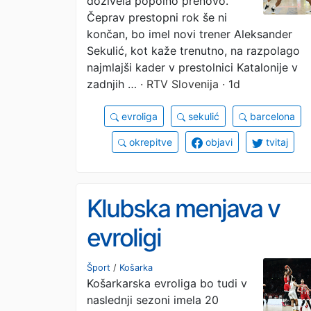
doživela popolno prenovo.
Čeprav prestopni rok še ni
končan, bo imel novi trener Aleksander
Sekulić, kot kaže trenutno, na razpolago
najmlajši kader v prestolnici Katalonije v
zadnjih …
· RTV Slovenija · 1d
evroliga
sekulić
barcelona
okrepitve
objavi
tvitaj
Klubska menjava v
evroligi
Šport
/
Košarka
Košarkarska evroliga bo tudi v
naslednji sezoni imela 20