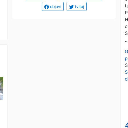
t
objavi
tvitaj
P
H
c
S
G
p
S
S
d