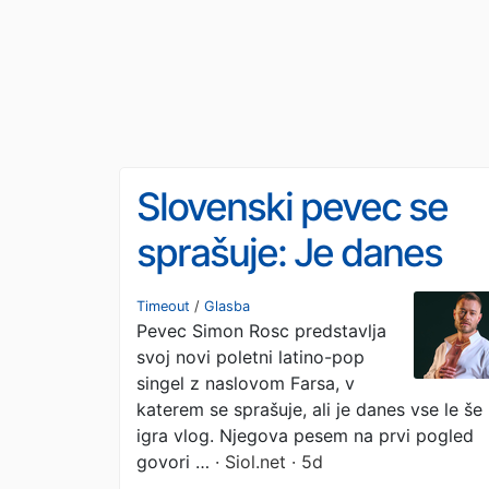
Slovenski pevec se
sprašuje: Je danes
vse le še igra vlog?
Timeout
/
Glasba
Pevec Simon Rosc predstavlja
svoj novi poletni latino-pop
singel z naslovom Farsa, v
katerem se sprašuje, ali je danes vse le še
igra vlog. Njegova pesem na prvi pogled
govori …
· Siol.net · 5d