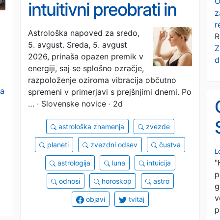
O
intuitivni preobrati in
z
r
mehčanje
Astrološka napoved za sredo,
R
5. avgust. Sreda, 5. avgust
komunikacije
Z
2026, prinaša opazen premik v
d
energiji, saj se splošno ozračje,
razpoloženje oziroma vibracija občutno
va
spremeni v primerjavi s prejšnjimi dnemi. Po
…
· Slovenske novice · 2d
astrološka znamenja
zvezde
planeti
zvezdni odsev
čustva
L
"
astrologija
luna
intuicija
p
odnosi
horoskop
astro
g
v
objavi
tvitaj
p