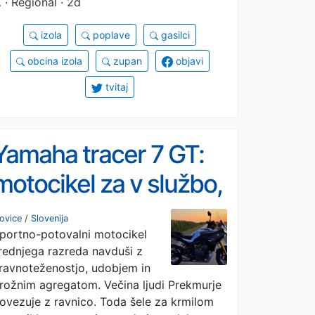
…
· Regional · 2d
izola
poplave
gasilci
obcina izola
zupan
objavi
tvitaj
Yamaha tracer 7 GT:
motocikel za v službo,
vikend in dolga
ovice
/
Slovenija
portno-potovalni motocikel
potovanja (FOTO)
rednjega razreda navduši z
ravnoteženostjo, udobjem in
rožnim agregatom. Večina ljudi Prekmurje
ovezuje z ravnico. Toda šele za krmilom