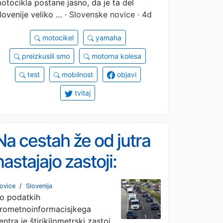
otocikla postane jasno, da je ta del
lovenije veliko …
· Slovenske novice · 4d
motocikel
yamaha
preizkusili smo
motorna kolesa
test
mobilnost
objavi
tvitaj
Na cestah že od jutra
nastajajo zastoji:
preverite, kje so
ovice
/
Slovenija
o podatkih
najdaljše kolone
rometnoinformacisjkega
entra je štirikilometrski zastoj