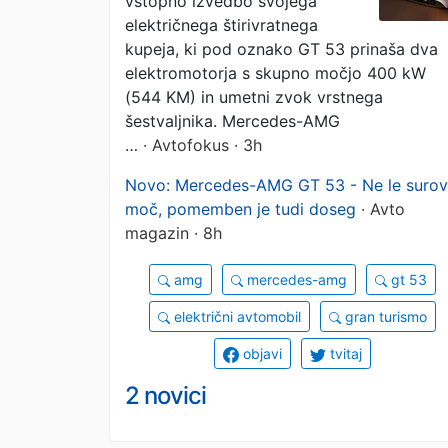
vstopno izvedbo svojega
električnega štirivratnega
kupeja, ki pod oznako GT 53 prinaša dva
elektromotorja s skupno močjo 400 kW
(544 KM) in umetni zvok vrstnega
šestvaljnika. Mercedes-AMG
…
· Avtofokus · 3h
Novo: Mercedes-AMG GT 53 - Ne le suro
moč, pomemben je tudi doseg
· Avto
magazin · 8h
amg
mercedes-amg
gt 53
električni avtomobil
gran turismo
objavi
tvitaj
2 novici