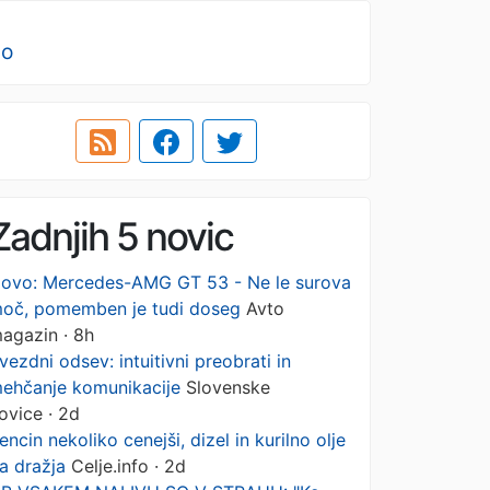
no
Zadnjih 5 novic
ovo: Mercedes-AMG GT 53 - Ne le surova
oč, pomemben je tudi doseg
Avto
agazin · 8h
vezdni odsev: intuitivni preobrati in
ehčanje komunikacije
Slovenske
ovice · 2d
encin nekoliko cenejši, dizel in kurilno olje
a dražja
Celje.info · 2d