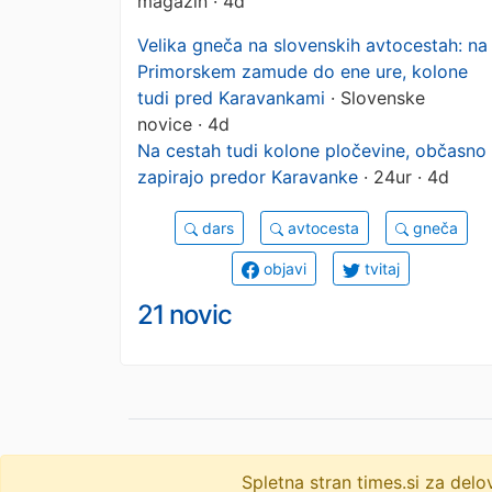
magazin · 4d
Velika gneča na slovenskih avtocestah: na
Primorskem zamude do ene ure, kolone
tudi pred Karavankami
· Slovenske
novice · 4d
Na cestah tudi kolone pločevine, občasno
zapirajo predor Karavanke
· 24ur · 4d
dars
avtocesta
gneča
objavi
tvitaj
21 novic
Spletna stran times.si za de
© 2009-2026
times
.si