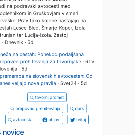
udi na podravski avtocesti med
odlehnikom in Gruškovjem v smeri
rvaške. Prav tako kolone nastajajo na
estah Lesce-Bled, Šmarje-Koper, Izola-
trunjan ter Lucija-Izola. Zastoj
…
· Dnevnik · 5d
neča na cestah: Ponekod podaljšana
repoved prehitevanja za tovornjake
· RTV
lovenija · 5d
prememba na slovenskih avtocestah: Od
anes veljajo nova pravila
· Svet24 · 5d
tovorni promet
prepoved prehitevanja
dars
avtocesta
objavi
tvitaj
4 novice