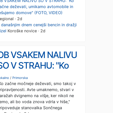
B VSAKEM NALIVU SO V STRAHU: "Ko
ačne deževati, umikamo avtomobile in
ešujemo domove" (FOTO, VIDEO)
egional · 2d
 današnjim dnem cenejši bencin in dražji
izel
Koroške novice · 2d
OB VSAKEM NALIVU
SO V STRAHU: "Ko
začne deževati,
okalno
/
Primorska
Ko začne močneje deževati, smo takoj v
umikamo avtomobile
ripravljenosti. Avte umaknemo, stvari v
in rešujemo domove"
aražah dvignemo na višje, ker nikoli ne
emo, ali bo voda znova vdrla v hiše,"
(FOTO, VIDEO)
ripoveduje stanovalka Sončnega