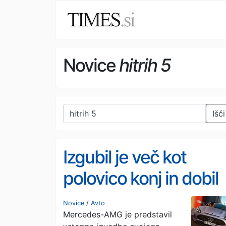
Novice
hitrih 5
Išči
Izgubil je več kot
polovico konj in dobil
šestvaljni zvok
Novice
/
Avto
Mercedes-AMG je predstavil