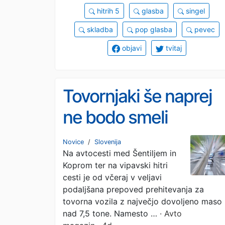
hitrih 5
glasba
singel
skladba
pop glasba
pevec
objavi
tvitaj
Tovornjaki še naprej
ne bodo smeli
prehitevati. To pravi
Novice
/
Slovenija
Na avtocesti med Šentiljem in
podaljšana omejitev
Koprom ter na vipavski hitri
cesti je od včeraj v veljavi
podaljšana prepoved prehitevanja za
tovorna vozila z največjo dovoljeno maso
nad 7,5 tone. Namesto …
· Avto