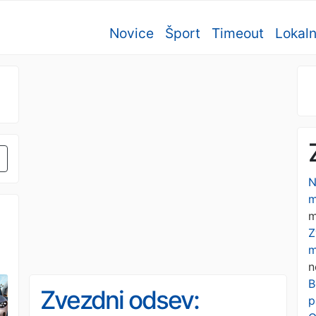
Novice
Šport
Timeout
Lokal
N
m
m
Z
m
n
B
Zvezdni odsev:
p