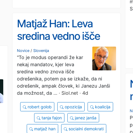
m
S
Matjaž Han: Leva
sredina vedno išče
odrešenika, dobi pa
Novice
/
Slovenija
"To je modus operandi že kar
Janševo vlado #video
nekaj mandatov, kjer leva
sredina vedno znova išče
odrešenika, potem pa se izkaže, da ni
odrešenik, ampak človek, ki Janezu Janši
da možnost, da …
· Siol.net · 4d
robert golob
opozicija
koalicija
N
P
tanja fajon
janez janša
p
matjaž han
socialni demokrati
c