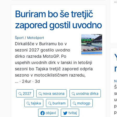
Buriram bo še tretjič
zapored gostil uvodno
dirko sezone razreda
Šport
/
Motošport
Dirkališče v Buriramu bo v
MotoGP
sezoni 2027 gostilo uvodno
dirko razreda MotoGP. Po
uspehih uvodnih dirk v lanski in letošnji
sezoni bo Tajska tretjič zapored odprla
sezono v motociklističnem razredu,
…
· 24ur · 3d
N
Š
s
2027
nova sezona
uvodna dirka
u
tajska
buriram
motogp
p
p
objavi
tvitaj