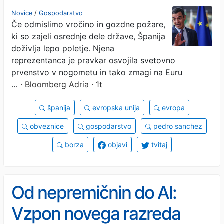
preostalo Evropo
Novice
/
Gospodarstvo
Če odmislimo vročino in gozdne požare,
ki so zajeli osrednje dele države, Španija
doživlja lepo poletje. Njena
reprezentanca je pravkar osvojila svetovno
prvenstvo v nogometu in tako zmagi na Euru
…
· Bloomberg Adria · 1t
španija
evropska unija
evropa
obveznice
gospodarstvo
pedro sanchez
borza
objavi
tvitaj
Od nepremičnin do AI:
Vzpon novega razreda