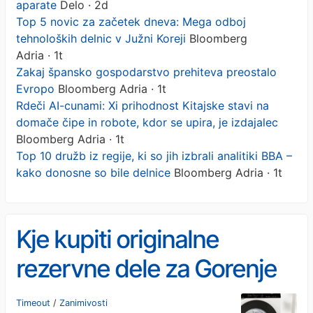
aparate
Delo · 2d
Top 5 novic za začetek dneva: Mega odboj
tehnoloških delnic v Južni Koreji
Bloomberg
Adria · 1t
Zakaj špansko gospodarstvo prehiteva preostalo
Evropo
Bloomberg Adria · 1t
Rdeči AI-cunami: Xi prihodnost Kitajske stavi na
domače čipe in robote, kdor se upira, je izdajalec
Bloomberg Adria · 1t
Top 10 družb iz regije, ki so jih izbrali analitiki BBA –
kako donosne so bile delnice
Bloomberg Adria · 1t
Kje kupiti originalne
rezervne dele za Gorenje
aparate
Timeout
/
Zanimivosti