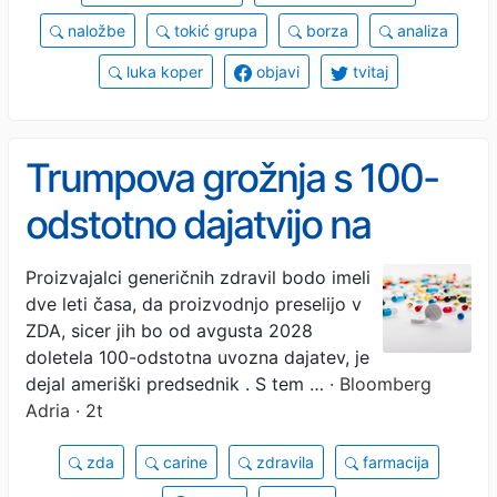
naložbe
tokić grupa
borza
analiza
luka koper
objavi
tvitaj
Trumpova grožnja s 100-
odstotno dajatvijo na
generična zdravila
Proizvajalci generičnih zdravil bodo imeli
dve leti časa, da proizvodnjo preselijo v
ZDA, sicer jih bo od avgusta 2028
doletela 100-odstotna uvozna dajatev, je
dejal ameriški predsednik . S tem …
· Bloomberg
Adria · 2t
zda
carine
zdravila
farmacija