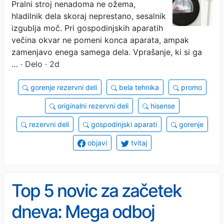
Pralni stroj nenadoma ne ožema,
hladilnik dela skoraj neprestano, sesalnik
izgublja moč. Pri gospodinjskih aparatih
večina okvar ne pomeni konca aparata, ampak
zamenjavo enega samega dela. Vprašanje, ki si ga
…
· Delo · 2d
gorenje rezervni deli
bela tehnika
promo
originalni rezervni deli
hisense
rezervni deli
gospodinjski aparati
gorenje
objavi
tvitaj
Top 5 novic za začetek
dneva: Mega odboj