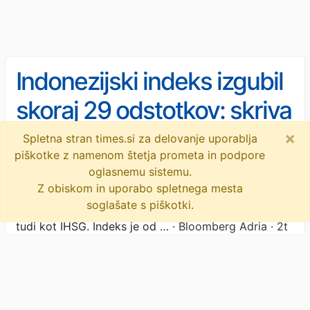
Indonezijski indeks izgubil
skoraj 29 odstotkov: skriva
padec JCI naložbeno
×
Spletna stran times.si za delovanje uporablja
Novice
/
Gospodarstvo
piškotke z namenom štetja prometa in podpore
Med svetovnimi delniškimi trgi se v prvi
priložnost?
oglasnemu sistemu.
polovici leta 2026 noben ni izkazal
Z obiskom in uporabo spletnega mesta
slabše od indonezijskega indeksa
soglašate s piškotki.
Jakarta Composite Index (JCI) , lokalno znanega
tudi kot IHSG. Indeks je od …
· Bloomberg Adria · 2t
Svetovna lestvica delniških trgov: Na Ljubljanski
borzi so vlagatelji letos dobro služili – kje so služili
še bolj
· Bloomberg Adria · 2t