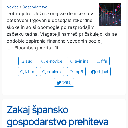
tehnoloških delnic v Južni
Novice
/
Gospodarstvo
Dobro jutro. Južnokorejske delnice so v
Koreji
petkovem trgovanju dosegale rekordne
skoke in so si opomogle po razprodaji v
začetku tedna. Vlagatelji namreč pričakujejo, da se
obdobje zapiranja finančno vzvodnih pozicij
…
· Bloomberg Adria · 1t
audi
e-novice
svinjina
fifa
izbor
equinox
top5
objavi
tvitaj
Zakaj špansko
gospodarstvo prehiteva