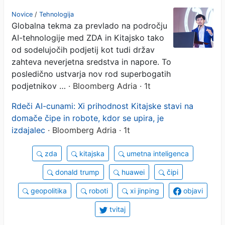
Xijevih 'piflarjev', ki služijo
Novice
/
Tehnologija
Globalna tekma za prevlado na področju
milijarde
AI-tehnologije med ZDA in Kitajsko tako
od sodelujočih podjetij kot tudi držav
zahteva neverjetna sredstva in napore. To
posledično ustvarja nov rod superbogatih
podjetnikov …
· Bloomberg Adria · 1t
Rdeči AI-cunami: Xi prihodnost Kitajske stavi na
domače čipe in robote, kdor se upira, je
izdajalec
· Bloomberg Adria · 1t
zda
kitajska
umetna inteligenca
donald trump
huawei
čipi
geopolitika
roboti
xi jinping
objavi
tvitaj