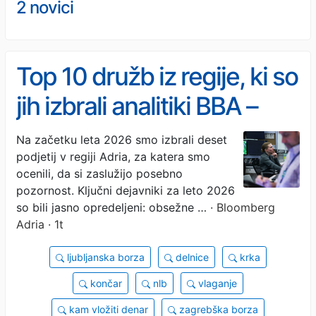
2 novici
Top 10 družb iz regije, ki so
jih izbrali analitiki BBA –
kako donosne so bile
Na začetku leta 2026 smo izbrali deset
podjetij v regiji Adria, za katera smo
delnice
ocenili, da si zaslužijo posebno
pozornost. Ključni dejavniki za leto 2026
so bili jasno opredeljeni: obsežne …
· Bloomberg
Adria · 1t
ljubljanska borza
delnice
krka
končar
nlb
vlaganje
kam vložiti denar
zagrebška borza