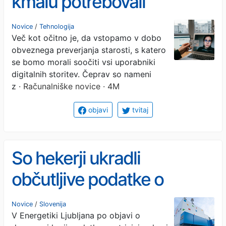
kmalu potrebovali
biometrični ključ?
Novice
/
Tehnologija
Več kot očitno je, da vstopamo v dobo
obveznega preverjanja starosti, s katero
se bomo morali soočiti vsi uporabniki
digitalnih storitev. Čeprav so nameni
z
· Računalniške novice · 4M
objavi
tvitaj
So hekerji ukradli
občutljive podatke o
ljubljanski toplarni?
Novice
/
Slovenija
V Energetiki Ljubljana po objavi o