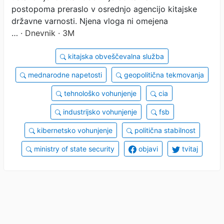
postopoma preraslo v osrednjo agencijo kitajske
državne varnosti. Njena vloga ni omejena
…
· Dnevnik · 3M
kitajska obveščevalna služba
mednarodne napetosti
geopolitična tekmovanja
tehnološko vohunjenje
cia
industrijsko vohunjenje
fsb
kibernetsko vohunjenje
politična stabilnost
ministry of state security
objavi
tvitaj