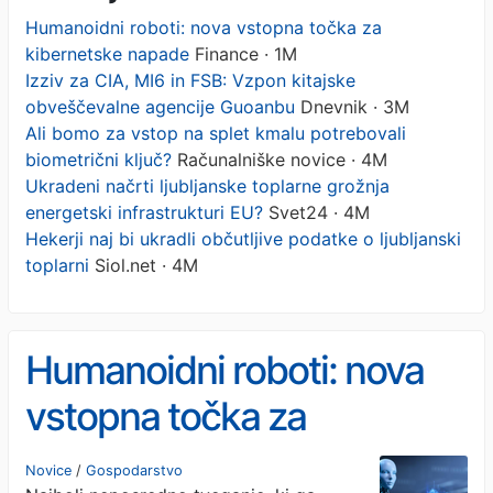
Humanoidni roboti: nova vstopna točka za
kibernetske napade
Finance · 1M
Izziv za CIA, MI6 in FSB: Vzpon kitajske
obveščevalne agencije Guoanbu
Dnevnik · 3M
Ali bomo za vstop na splet kmalu potrebovali
biometrični ključ?
Računalniške novice · 4M
Ukradeni načrti ljubljanske toplarne grožnja
energetski infrastrukturi EU?
Svet24 · 4M
Hekerji naj bi ukradli občutljive podatke o ljubljanski
toplarni
Siol.net · 4M
Humanoidni roboti: nova
vstopna točka za
kibernetske napade
Novice
/
Gospodarstvo