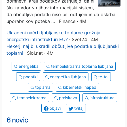
domnevni kraji podatkov zatrjujejo, da ni
šlo za vdor v njihov informacijski sistem,
da občutljivi podatki niso bili odtujeni in da oskrba
uporabnikov poteka …
· Finance · 4M
Ukradeni načrti ljubljanske toplarne grožnja
energetski infrastrukturi EU?
· Svet24 · 4M
Hekerji naj bi ukradli občutljive podatke o ljubljanski
toplarni
· Siol.net · 4M
energetika
termoelektrarna toplarna ljubljana
podatki
energetika ljubljana
te-tol
toplarna
kibernetski napad
termoelektrarna
preiskava
infrastruktura
objavi
tvitaj
6 novic