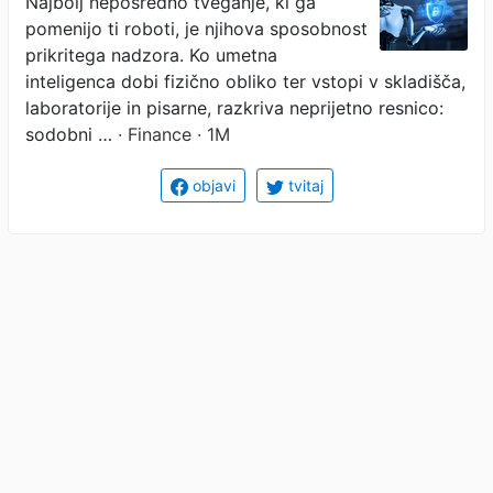
Najbolj neposredno tveganje, ki ga
pomenijo ti roboti, je njihova sposobnost
prikritega nadzora. Ko umetna
inteligenca dobi fizično obliko ter vstopi v skladišča,
laboratorije in pisarne, razkriva neprijetno resnico:
sodobni …
· Finance · 1M
objavi
tvitaj