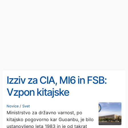
Izziv za CIA, MI6 in FSB:
Vzpon kitajske
obveščevalne agencije
Novice
/
Svet
Ministrstvo za državno varnost, po
Guoanbu
kitajsko pogovorno kar Guoanbu, je bilo
ustanovljeno leta 1983 in je od takrat