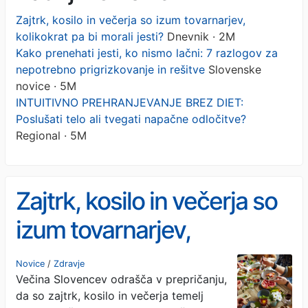
Zajtrk, kosilo in večerja so izum tovarnarjev,
kolikokrat pa bi morali jesti?
Dnevnik · 2M
Kako prenehati jesti, ko nismo lačni: 7 razlogov za
nepotrebno prigrizkovanje in rešitve
Slovenske
novice · 5M
INTUITIVNO PREHRANJEVANJE BREZ DIET:
Poslušati telo ali tvegati napačne odločitve?
Regional · 5M
Zajtrk, kosilo in večerja so
izum tovarnarjev,
kolikokrat pa bi morali
Novice
/
Zdravje
Večina Slovencev odrašča v prepričanju,
jesti?
da so zajtrk, kosilo in večerja temelj