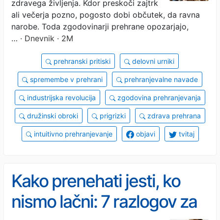
zdravega življenja. Kdor preskoči zajtrk
ali večerja pozno, pogosto dobi občutek, da ravna
narobe. Toda zgodovinarji prehrane opozarjajo,
…
· Dnevnik · 2M
prehranski pritiski
delovni urniki
spremembe v prehrani
prehranjevalne navade
industrijska revolucija
zgodovina prehranjevanja
družinski obroki
prigrizki
zdrava prehrana
intuitivno prehranjevanje
objavi
tvitaj
Kako prenehati jesti, ko
nismo lačni: 7 razlogov za