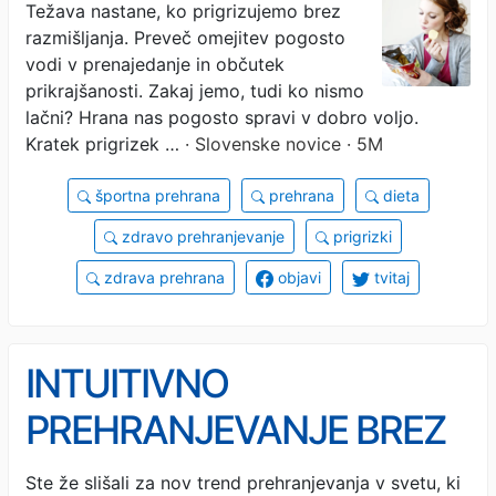
nepotrebno prigrizkovanje
Težava nastane, ko prigrizujemo brez
razmišljanja. Preveč omejitev pogosto
in rešitve
vodi v prenajedanje in občutek
prikrajšanosti. Zakaj jemo, tudi ko nismo
lačni? Hrana nas pogosto spravi v dobro voljo.
Kratek prigrizek …
· Slovenske novice · 5M
športna prehrana
prehrana
dieta
zdravo prehranjevanje
prigrizki
zdrava prehrana
objavi
tvitaj
INTUITIVNO
PREHRANJEVANJE BREZ
DIET: Poslušati telo ali
Ste že slišali za nov trend prehranjevanja v svetu, ki