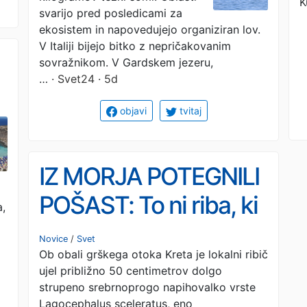
K
svarijo pred posledicami za
ekosistem in napovedujejo organiziran lov.
V Italiji bijejo bitko z nepričakovanim
sovražnikom. V Gardskem jezeru,
…
· Svet24 · 5d
objavi
tvitaj
IZ MORJA POTEGNILI
POŠAST: To ni riba, ki
,
bi si jo želeli srečati
Novice
/
Svet
Ob obali grškega otoka Kreta je lokalni ribič
(FOTO, VIDEO)
ujel približno 50 centimetrov dolgo
strupeno srebrnoprogo napihovalko vrste
Lagocephalus sceleratus, eno