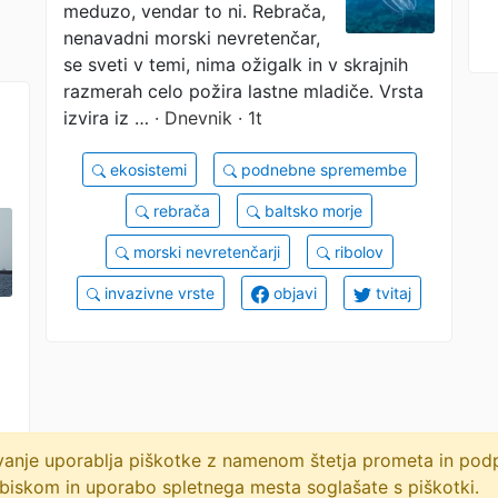
meduzo, vendar to ni. Rebrača,
nenavadni morski nevretenčar,
se sveti v temi, nima ožigalk in v skrajnih
razmerah celo požira lastne mladiče. Vrsta
izvira iz …
· Dnevnik · 1t
ekosistemi
podnebne spremembe
rebrača
baltsko morje
morski nevretenčarji
ribolov
invazivne vrste
objavi
tvitaj
lovanje uporablja piškotke z namenom štetja prometa in po
biskom in uporabo spletnega mesta soglašate s piškotki.