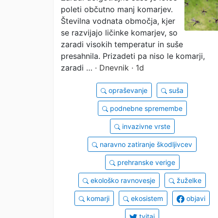
poleti občutno manj komarjev.
Številna vodnata območja, kjer
se razvijajo ličinke komarjev, so
zaradi visokih temperatur in suše
presahnila. Prizadeti pa niso le komarji,
zaradi …
· Dnevnik · 1d
opraševanje
suša
podnebne spremembe
invazivne vrste
naravno zatiranje škodljivcev
prehranske verige
ekološko ravnovesje
žuželke
komarji
ekosistem
objavi
tvitaj