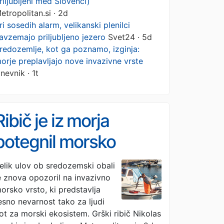
riljubljeni med Slovenci)
etropolitan.si · 2d
ri sosedih alarm, velikanski plenilci
avzemajo priljubljeno jezero
Svet24 · 5d
redozemlje, kot ga poznamo, izginja:
orje preplavljajo nove invazivne vrste
nevnik · 1t
Ribič je iz morja
potegnil morsko
pošast: strokovnjaki
elik ulov ob sredozemski obali
e znova opozoril na invazivno
opozarjajo, da je med
orsko vrsto, ki predstavlja
najnevarnejšimi za
esno nevarnost tako za ljudi
ot za morski ekosistem. Grški ribič Nikolas