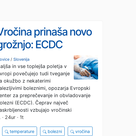
Vročina prinaša novo
grožnjo: ECDC
opozarja na širjenje
ovice
/
Slovenija
aljša in vse toplejša poletja v
okužb
vropi povečujejo tudi tveganje
a okužbo z nekaterimi
alezljivimi boleznimi, opozarja Evropski
enter za preprečevanje in obvladovanje
olezni (ECDC). Čeprav največ
askrbljenosti vzbujajo vročinski
…
· 24ur · 1t
temperature
bolezni
vročina