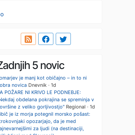
no
Zadnjih 5 novic
omarjev je manj kot običajno – in to ni
obra novica
Dnevnik · 1d
A POŽARE NI KRIVO LE PODNEBJE:
Nekdaj obdelana pokrajina se spreminja v
ovršine z veliko gorljivostjo"
Regional · 1d
ibič je iz morja potegnil morsko pošast:
trokovnjaki opozarjajo, da je med
ajnevarnejšimi za ljudi (na destinaciji,