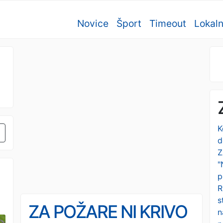
Novice
Šport
Timeout
Lokal
K
d
Z
"
p
R
s
ZA POŽARE NI KRIVO
n