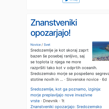
Znanstveniki
opozarjajo!
Sredozemsko morje,
Novice
/
Svet
Sredozemlje je kot skoraj zaprt
kot smo ga poznali, je
bazen še posebej ranljivo, saj
za vselej izgubljeno
se toplota iz njega ne more
razpršiti tako kot v odprtih oceanih.
Sredozemsko morje se pospešeno segreva
stotine novih in …
· Slovenske novice · 6d
Sredozemlje, kot ga poznamo, izginja:
morje preplavljajo nove invazivne
vrste
· Dnevnik · 1t
Znanstveniki opozarjajo: Sredozemsko