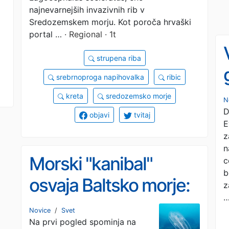
najnevarnejših invazivnih rib v
Sredozemskem morju. Kot poroča hrvaški
portal …
· Regional · 1t
strupena riba
srebrnoproga napihovalka
ribic
kreta
sredozemsko morje
N
D
objavi
tvitaj
E
z
n
Morski "kanibal"
c
b
osvaja Baltsko morje:
z
je lastne mladiče in
Novice
/
Svet
Na prvi pogled spominja na
ogroža ribji svet