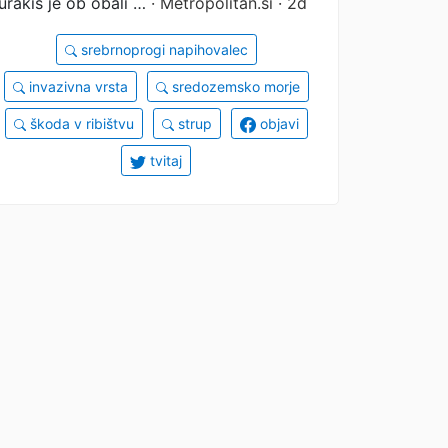
ljudi (na destinaciji,
urakis je ob obali …
· Metropolitan.si · 2d
priljubljeni med
srebrnoprogi napihovalec
Slovenci)
invazivna vrsta
sredozemsko morje
škoda v ribištvu
strup
objavi
tvitaj