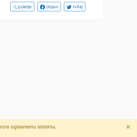
poletje
objavi
tvitaj
×
dpore oglasnemu sistemu.