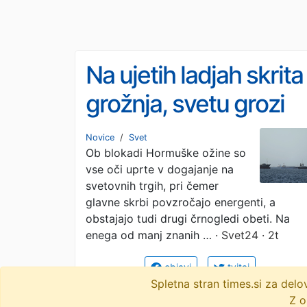
Na ujetih ladjah skrita
grožnja, svetu grozi
katastrofa velikih
Novice
/
Svet
Ob blokadi Hormuške ožine so
razsežnosti
vse oči uprte v dogajanje na
svetovnih trgih, pri čemer
glavne skrbi povzročajo energenti, a
obstajajo tudi drugi črnogledi obeti. Na
enega od manj znanih …
· Svet24 · 2t
objavi
tvitaj
Spletna stran times.si za de
Z o