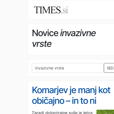
Novice
invazivne
vrste
Išči
Komarjev je manj kot
običajno – in to ni
dobra novica
Zaradi dolgotrajne suše je letos