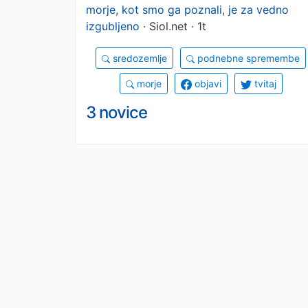
morje, kot smo ga poznali, je za vedno
izgubljeno
· Siol.net · 1t
sredozemlje
podnebne spremembe
morje
objavi
tvitaj
3 novice