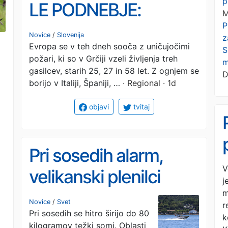
p
LE PODNEBJE:
M
P
"Nekdaj obdelana
Novice
/
Slovenija
z
Evropa se v teh dneh sooča z uničujočimi
pokrajina se
S
požari, ki so v Grčiji vzeli življenja treh
m
spreminja v površine z
gasilcev, starih 25, 27 in 58 let. Z ognjem se
D
borijo v Italiji, Španiji, …
· Regional · 1d
veliko gorljivostjo"
objavi
tvitaj
Pri sosedih alarm,
V
velikanski plenilci
j
zavzemajo priljubljeno
m
Novice
/
Svet
r
Pri sosedih se hitro širijo do 80
jezero
k
kilogramov težki somi. Oblasti