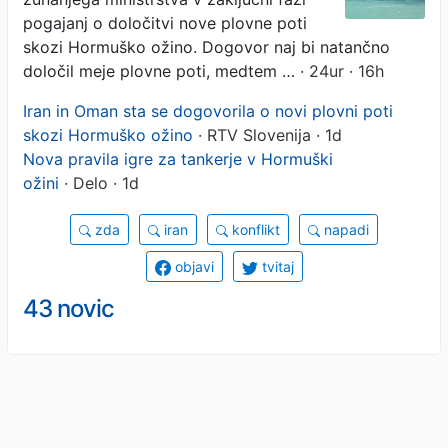
pogajanj o določitvi nove plovne poti
skozi Hormuško ožino. Dogovor naj bi natančno
določil meje plovne poti, medtem …
· 24ur · 16h
Iran in Oman sta se dogovorila o novi plovni poti
skozi Hormuško ožino
· RTV Slovenija · 1d
Nova pravila igre za tankerje v Hormuški
ožini
· Delo · 1d
zda
iran
konflikt
napadi
objavi
tvitaj
43 novic