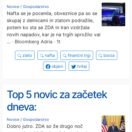
narašča
Novice
/
Gospodarstvo
Nafta se je pocenila, obveznice pa so se
skupaj z delnicami in zlatom podražile,
potem ko sta se ZDA in Iran vzdržala
novih napadov, kar je na trgih sprožilo val
…
· Bloomberg Adria · 1t
zlato
nafta
finančni trgi
borza
objavi
tvitaj
Top 5 novic za začetek
dneva:
Novice
/
Gospodarstvo
Dobro jutro. ZDA so že drugo noč