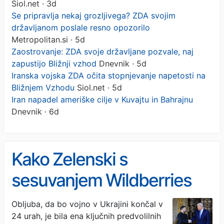
Siol.net · 3d
Se pripravlja nekaj grozljivega? ZDA svojim
državljanom poslale resno opozorilo
Metropolitan.si · 5d
Zaostrovanje: ZDA svoje državljane pozvale, naj
zapustijo Bližnji vzhod
Dnevnik · 5d
Iranska vojska ZDA očita stopnjevanje napetosti na
Bližnjem Vzhodu
Siol.net · 5d
Iran napadel ameriške cilje v Kuvajtu in Bahrajnu
Dnevnik · 6d
Kako Zelenski s
sesuvanjem Wildberries
izčrpava Putinov vojni stroj
Obljuba, da bo vojno v Ukrajini končal v
24 urah, je bila ena ključnih predvolilnih
in snubi Trumpa