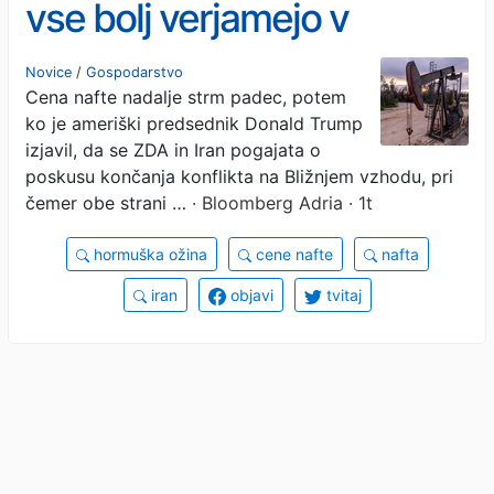
vse bolj verjamejo v
napredek pogovorov z
Novice
/
Gospodarstvo
Cena nafte nadalje strm padec, potem
Iranom
ko je ameriški predsednik Donald Trump
izjavil, da se ZDA in Iran pogajata o
poskusu končanja konflikta na Bližnjem vzhodu, pri
čemer obe strani …
· Bloomberg Adria · 1t
hormuška ožina
cene nafte
nafta
iran
objavi
tvitaj