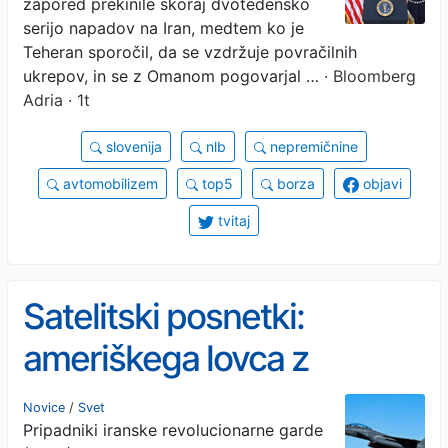
zapored prekinile skoraj dvotedensko
serijo napadov na Iran, medtem ko je
Teheran sporočil, da se vzdržuje povračilnih
ukrepov, in se z Omanom pogovarjal …
· Bloomberg
Adria · 1t
slovenija
nlb
nepremičnine
avtomobilizem
top5
borza
objavi
tvitaj
Satelitski posnetki:
ameriškega lovca z
največjim dosegom uničili
Novice
/
Svet
Pripadniki iranske revolucionarne garde
v iranskem napadu