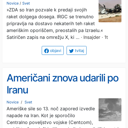
teku zelo hiter proces
Novice
/
Svet
»ZDA so Iran pozvale k predaji svojih
»debazifikacije«
raket dolgega dosega. IRGC se trenutno
pripravlja na dostavo nekaterih teh raket
ameriškim oporiščem, preostalih pa Izraelu.«
Satiričen zapis na omrežju X, ki …
· Insajder · 1t
objavi
tvitaj
Američani znova udarili po
Iranu
Novice
/
Svet
Ameriške sile so 13. noč zapored izvedle
napade na Iran. Kot je sporočilo
Centralno poveljstvo vojske (Centcom),