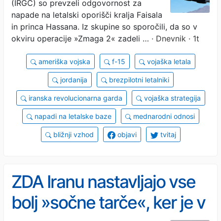
(IRGC) so prevzeli odgovornost za
napade na letalski oporišči kralja Faisala
in princa Hassana. Iz skupine so sporočili, da so v
okviru operacije »Zmaga 2« zadeli …
· Dnevnik · 1t
ameriška vojska
f-15
vojaška letala
jordanija
brezpilotni letalniki
iranska revolucionarna garda
vojaška strategija
napadi na letalske baze
mednarodni odnosi
bližnji vzhod
objavi
tvitaj
ZDA Iranu nastavljajo vse
bolj »sočne tarče«, ker je v