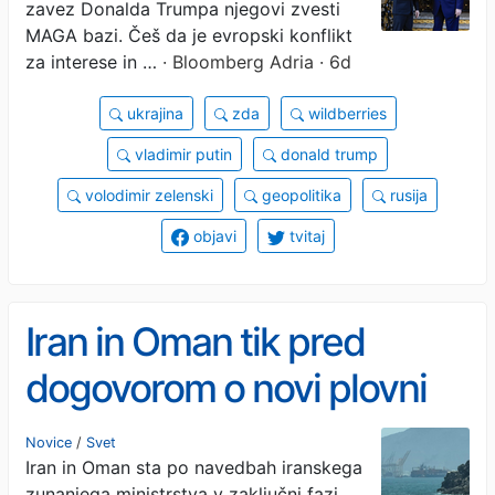
zavez Donalda Trumpa njegovi zvesti
MAGA bazi. Češ da je evropski konflikt
za interese in …
· Bloomberg Adria · 6d
ukrajina
zda
wildberries
vladimir putin
donald trump
volodimir zelenski
geopolitika
rusija
objavi
tvitaj
Iran in Oman tik pred
dogovorom o novi plovni
poti skozi Hormuško ožino
Novice
/
Svet
Iran in Oman sta po navedbah iranskega
zunanjega ministrstva v zaključni fazi