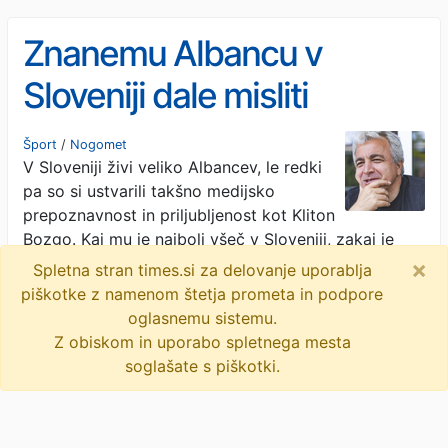
Znanemu Albancu v
Sloveniji dale misliti
besede Jennifer Aniston
Šport
/
Nogomet
V Sloveniji živi veliko Albancev, le redki
#video
pa so si ustvarili takšno medijsko
prepoznavnost in priljubljenost kot Kliton
Bozgo. Kaj mu je najbolj všeč v Sloveniji, zakaj je
sploh prišel …
· Siol.net · 2M
×
Spletna stran times.si za delovanje uporablja
piškotke z namenom štetja prometa in podpore
albanija
nk maribor
maribor
oglasnemu sistemu.
Z obiskom in uporabo spletnega mesta
kliton bozgo
prek meja
objavi
tvitaj
soglašate s piškotki.