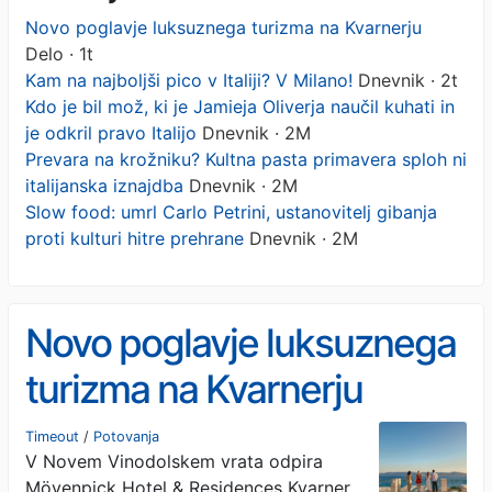
Novo poglavje luksuznega turizma na Kvarnerju
Delo · 1t
Kam na najboljši pico v Italiji? V Milano!
Dnevnik · 2t
Kdo je bil mož, ki je Jamieja Oliverja naučil kuhati in
je odkril pravo Italijo
Dnevnik · 2M
Prevara na krožniku? Kultna pasta primavera sploh ni
italijanska iznajdba
Dnevnik · 2M
Slow food: umrl Carlo Petrini, ustanovitelj gibanja
proti kulturi hitre prehrane
Dnevnik · 2M
Novo poglavje luksuznega
turizma na Kvarnerju
Timeout
/
Potovanja
V Novem Vinodolskem vrata odpira
Mövenpick Hotel & Residences Kvarner