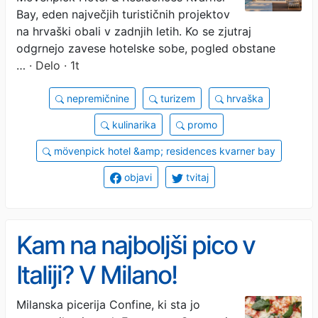
Bay, eden največjih turističnih projektov
na hrvaški obali v zadnjih letih. Ko se zjutraj
odgrnejo zavese hotelske sobe, pogled obstane
…
· Delo · 1t
nepremičnine
turizem
hrvaška
kulinarika
promo
mövenpick hotel &amp; residences kvarner bay
objavi
tvitaj
Kam na najboljši pico v
Italiji? V Milano!
Milanska picerija Confine, ki sta jo