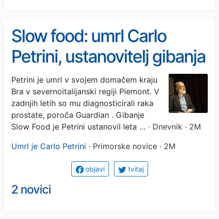
Slow food: umrl Carlo
Petrini, ustanovitelj gibanja
proti kulturi hitre prehrane
Petrini je umrl v svojem domačem kraju
Bra v severnoitalijanski regiji Piemont. V
zadnjih letih so mu diagnosticirali raka
prostate, poroča Guardian . Gibanje
Slow Food je Petrini ustanovil leta …
· Dnevnik · 2M
Umrl je Carlo Petrini
· Primorske novice · 2M
objavi
tvitaj
2 novici