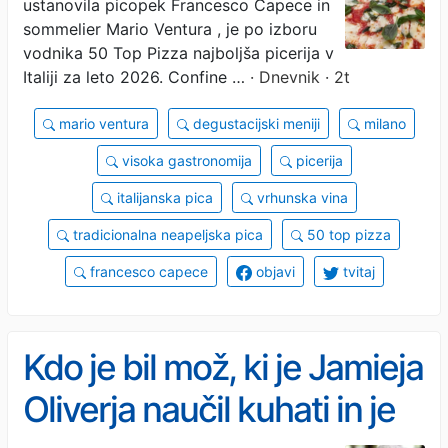
ustanovila picopek Francesco Capece in
sommelier Mario Ventura , je po izboru
vodnika 50 Top Pizza najboljša picerija v
Italiji za leto 2026. Confine …
· Dnevnik · 2t
mario ventura
degustacijski meniji
milano
visoka gastronomija
picerija
italijanska pica
vrhunska vina
tradicionalna neapeljska pica
50 top pizza
francesco capece
objavi
tvitaj
Kdo je bil mož, ki je Jamieja
Oliverja naučil kuhati in je