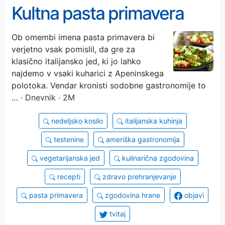
Kultna pasta primavera
sploh ni italijanska iznajdba
Ob omembi imena pasta primavera bi
verjetno vsak pomislil, da gre za
klasično italijansko jed, ki jo lahko
najdemo v vsaki kuharici z Apeninskega
polotoka. Vendar kronisti sodobne gastronomije to
…
· Dnevnik · 2M
nedeljsko kosilo
italijanska kuhinja
testenine
ameriška gastronomija
vegetarijanska jed
kulinarična zgodovina
recepti
zdravo prehranjevanje
pasta primavera
zgodovina hrane
objavi
tvitaj