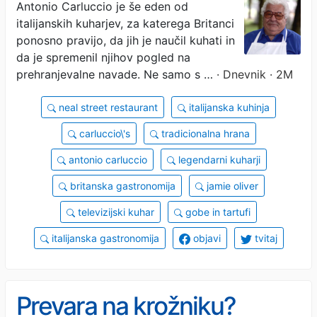
odkril pravo Italijo
Antonio Carluccio je še eden od
italijanskih kuharjev, za katerega Britanci
ponosno pravijo, da jih je naučil kuhati in
da je spremenil njihov pogled na
prehranjevalne navade. Ne samo s …
· Dnevnik · 2M
neal street restaurant
italijanska kuhinja
carluccio\'s
tradicionalna hrana
antonio carluccio
legendarni kuharji
britanska gastronomija
jamie oliver
televizijski kuhar
gobe in tartufi
italijanska gastronomija
objavi
tvitaj
Prevara na krožniku?