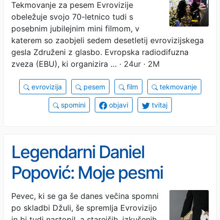
Tekmovanje za pesem Evrovizije
obeležuje svojo 70-letnico tudi s
posebnim jubilejnim mini filmom, v
katerem so zaobjeli sedem desetletij evrovizijskega
gesla Združeni z glasbo. Evropska radiodifuzna
zveza (EBU), ki organizira …
· 24ur · 2M
evrovizija
pesem
film
tekmovanje
spomini
objavi
tvitaj
Legendarni Daniel
Popović: Moje pesmi
kradejo svetovne zvezde
Pevec, ki se ga še danes večina spomni
po skladbi Džuli, še spremlja Evrovizijo
in bi tudi nastopil, a starejših, izkušenih