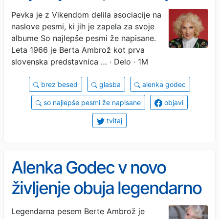
samo en majhen slabič
Pevka je z Vikendom delila asociacije na
naslove pesmi, ki jih je zapela za svoje
albume So najlepše pesmi že napisane.
Leta 1966 je Berta Ambrož kot prva
slovenska predstavnica …
· Delo · 1M
brez besed
glasba
alenka godec
so najlepše pesmi že napisane
objavi
tvitaj
Alenka Godec v novo
življenje obuja legendarno
evrovizijsko uspešnico
Legendarna pesem Berte Ambrož je