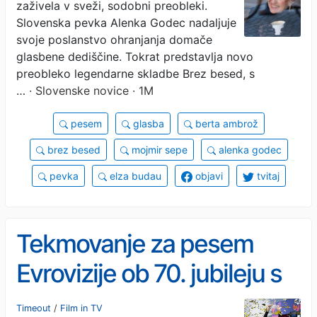
zaživela v sveži, sodobni preobleki.
Slovenska pevka Alenka Godec nadaljuje
svoje poslanstvo ohranjanja domače
glasbene dediščine. Tokrat predstavlja novo
preobleko legendarne skladbe Brez besed, s
…
· Slovenske novice · 1M
pesem
glasba
berta ambrož
brez besed
mojmir sepe
alenka godec
pevka
elza budau
objavi
tvitaj
Tekmovanje za pesem
Evrovizije ob 70. jubileju s
posebnim mini filmom
Timeout
/
Film in TV