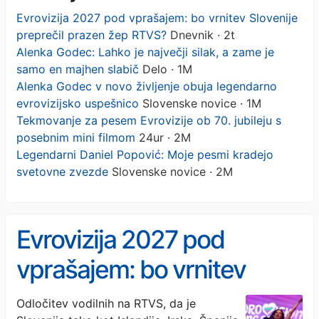
Evrovizija 2027 pod vprašajem: bo vrnitev Slovenije
preprečil prazen žep RTVS?​
Dnevnik · 2t
Alenka Godec: Lahko je največji silak, a zame je
samo en majhen slabič
Delo · 1M
Alenka Godec v novo življenje obuja legendarno
evrovizijsko uspešnico
Slovenske novice · 1M
Tekmovanje za pesem Evrovizije ob 70. jubileju s
posebnim mini filmom
24ur · 2M
Legendarni Daniel Popović: Moje pesmi kradejo
svetovne zvezde
Slovenske novice · 2M
Evrovizija 2027 pod
vprašajem: bo vrnitev
Slovenije preprečil prazen
Odločitev vodilnih na RTVS, da je