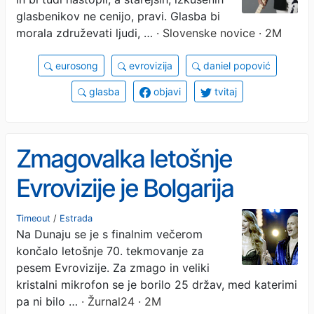
glasbenikov ne cenijo, pravi. Glasba bi
morala združevati ljudi, …
· Slovenske novice · 2M
eurosong
evrovizija
daniel popović
glasba
objavi
tvitaj
Zmagovalka letošnje
Evrovizije je Bolgarija
Timeout
/
Estrada
Na Dunaju se je s finalnim večerom
končalo letošnje 70. tekmovanje za
pesem Evrovizije. Za zmago in veliki
kristalni mikrofon se je borilo 25 držav, med katerimi
pa ni bilo …
· Žurnal24 · 2M