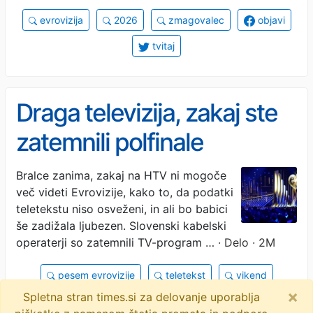
evrovizija
2026
zmagovalec
objavi
tvitaj
Draga televizija, zakaj ste
zatemnili polfinale
Evrovizije? Boste tudi
Bralce zanima, zakaj na HTV ni mogoče
več videti Evrovizije, kako to, da podatki
finale?
teletekstu niso osveženi, in ali bo babici
še zadižala ljubezen. Slovenski kabelski
operaterji so zatemnili TV-program …
· Delo · 2M
pesem evrovizije
teletekst
vikend
×
Spletna stran times.si za delovanje uporablja
moja boš
pisma
draga televizija