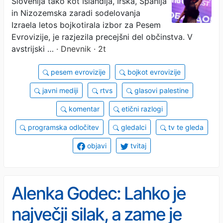
Slovenija tako kot Islandija, Irska, Španija
žep RTVS?​
in Nizozemska zaradi sodelovanja
Izraela letos bojkotirala izbor za Pesem
Evrovizije, je razjezila precejšni del občinstva. V
avstrijski …
· Dnevnik · 2t
pesem evrovizije
bojkot evrovizije
javni mediji
rtvs
glasovi palestine
komentar
etični razlogi
programska odločitev
gledalci
tv te gleda
objavi
tvitaj
Alenka Godec: Lahko je
največji silak, a zame je