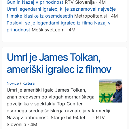
Gun in Nazaj v prihodnost
RTV Slovenija · 4M
Umrl legendarni igralec, ki je zaznamoval največje
filmske klasike iz osemdesetih
Metropolitan.si · 4M
Poslovil se je legendarni igralec iz filma Nazaj v
prihodnost
Moškisvet.com · 4M
Umrl je James Tolkan,
ameriški igralec iz filmov
Top Gun in Nazaj v
Novice
/
Kultura
Umrl je ameriški igalc James Tolkan,
prihodnost
znan predvsem po vlogah mornariškega
poveljnika v spektaklu Top Gun ter
osornega srednješolskega ravnatelja v komediji
Nazaj v prihodnost. Star je bil 94 let. …
· RTV
Slovenija · 4M