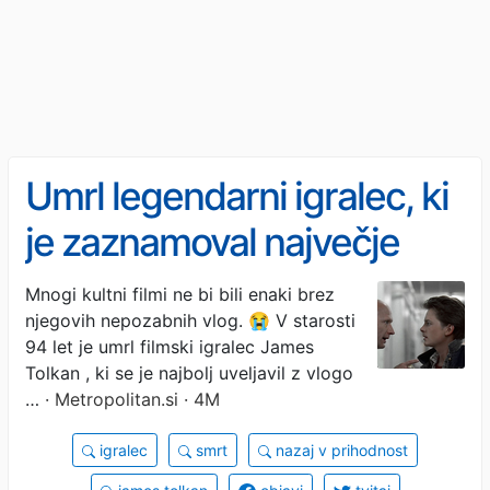
Umrl legendarni igralec, ki
je zaznamoval največje
filmske klasike iz
Mnogi kultni filmi ne bi bili enaki brez
njegovih nepozabnih vlog. 😭 V starosti
osemdesetih
94 let je umrl filmski igralec James
Tolkan , ki se je najbolj uveljavil z vlogo
…
· Metropolitan.si · 4M
igralec
smrt
nazaj v prihodnost